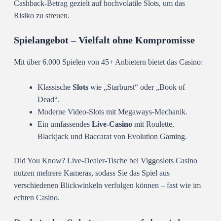
Cashback‑Betrag gezielt auf hochvolatile Slots, um das
Risiko zu streuen.
Spielangebot – Vielfalt ohne Kompromisse
Mit über 6.000 Spielen von 45+ Anbietern bietet das Casino:
Klassische
Slots
wie „Starburst“ oder „Book of
Dead“.
Moderne Video‑Slots mit Megaways‑Mechanik.
Ein umfassendes
Live‑Casino
mit Roulette,
Blackjack und Baccarat von Evolution Gaming.
Did You Know?
Live‑Dealer‑Tische bei Viggoslots Casino
nutzen mehrere Kameras, sodass Sie das Spiel aus
verschiedenen Blickwinkeln verfolgen können – fast wie im
echten Casino.