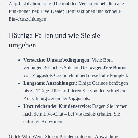
App‑Installation nötig. Die mobilen Versionen behalten alle
Funktionen bei: Live‑Dealer, Bonusaktionen und schnelle
Ein‑/Auszahlungen.
Häufige Fallen und wie Sie sie
umgehen
Versteckte Umsatzbedingungen
: Viele Boni
verlangen 30‑faches Spielen. Der
wager‑free Bonus
von Viggoslots Casino eliminiert diese Falle komplett.
Langsame Auszahlungen
: Einige Casinos benötigen
bis zu 7 Tage. Hier profitieren Sie von den schnellen
Auszahlungszeiten bei Viggoslots.
Unzureichender Kundenservice
: Fragen Sie immer
nach dem Live‑Chat – bei Viggoslots erhalten Sie
sofortige Antworten.
Quick Win:
Wenn Sie ein Problem mit einer Auszahlung