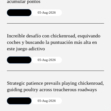
acumular pontos
Article
05-Aug-2026
Increíble desafío con chickenroad, esquivando
coches y buscando la puntuación más alta en
este juego adictivo
Article
05-Aug-2026
Strategic patience prevails playing chickenroad,
guiding poultry across treacherous roadways
Article
05-Aug-2026