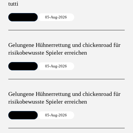
tutti
Article
05-Aug-2026
Gelungene Hühnerrettung und chickenroad für
risikobewusste Spieler erreichen
Article
05-Aug-2026
Gelungene Hühnerrettung und chickenroad für
risikobewusste Spieler erreichen
Article
05-Aug-2026