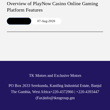
Overview of PlayNow Casino Online Gaming
Platform Features
Article
07-Aug-2026
TK Motors and Exclusive Motors
PO Box 2633 Serekunda, Kanifing Industrial Estate, Banjul
The Gambia, West Africa
+
220-4372966
|
+220-4393447
(Fax)
info@tkmgroup.gm