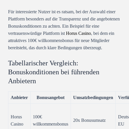
Für interessierte Nutzer ist es ratsam, bei der Auswahl einer
Plattform besonders auf die Transparenz und die angebotenen
Bonuskonditionen zu achten. Ein Beispiel für eine
vertrauenswürdige Plattform ist
Horus Casino
, bei dem ein
attraktives 100€ willkommensbonus für neue Mitglieder
bereitsteht, das durch klare Bedingungen überzeugt.
Tabellarischer Vergleich:
Bonuskonditionen bei führenden
Anbietern
Anbieter
Bonusangebot
Umsatzbedingungen
Verfü
Horus
100€
Deuts
20x Bonusumsatz
Casino
willkommensbonus
EU