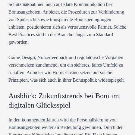
Schutzmaßnahmen auch auf klare Kommunikation bei
Bonusangeboten. Anbieter, die Prozeduren zur Verhinderung
von Spielsucht sowie transparente Bonusbedingungen
anbieten, positionieren sich als vertrauensvolle Partner. Solche
Best Practices sind in der Branche längst zum Standard
geworden.
Game-Design, Nutzerfeedback und regulatorische Vorgaben
verschmelzen zunehmend, um ein sicheres, faires Umfeld zu
schaffen. Anbieter wie Horus Casino setzen auf solche
Prinzipien, was sich auch in ihrer Bonuspolitik widerspiegelt.
Ausblick: Zukunftstrends bei Boni im
digitalen Glücksspiel
In den kommenden Jahren wird die Personalisierung von
Bonusangeboten weiter an Bedeutung gewinnen. Durch den
Einsatz von Künstlicher Intelligenz und Big Data können