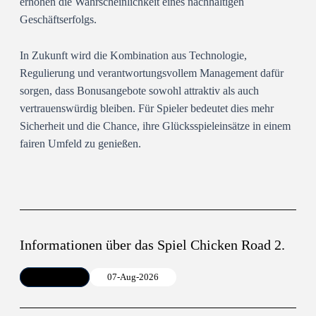
erhöhen die Wahrscheinlichkeit eines nachhaltigen
Geschäftserfolgs.
In Zukunft wird die Kombination aus Technologie,
Regulierung und verantwortungsvollem Management dafür
sorgen, dass Bonusangebote sowohl attraktiv als auch
vertrauenswürdig bleiben. Für Spieler bedeutet dies mehr
Sicherheit und die Chance, ihre Glücksspieleinsätze in einem
fairen Umfeld zu genießen.
Informationen über das Spiel Chicken Road 2.
Article
07-Aug-2026