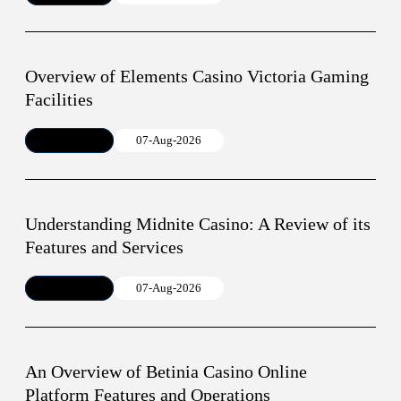
Overview of Elements Casino Victoria Gaming
Facilities
Article
07-Aug-2026
Understanding Midnite Casino: A Review of its
Features and Services
Article
07-Aug-2026
An Overview of Betinia Casino Online
Platform Features and Operations