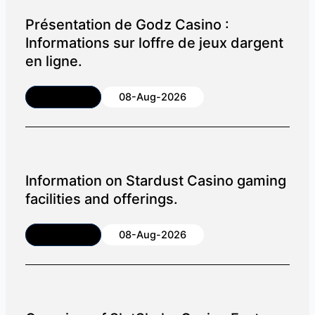
Présentation de Godz Casino :
Informations sur loffre de jeux dargent
en ligne.
Article
08-Aug-2026
Information on Stardust Casino gaming
facilities and offerings.
Article
08-Aug-2026