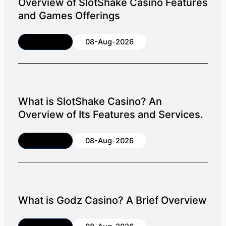
Overview of SlotShake Casino Features
and Games Offerings
Article
08-Aug-2026
What is SlotShake Casino? An
Overview of Its Features and Services.
Article
08-Aug-2026
What is Godz Casino? A Brief Overview