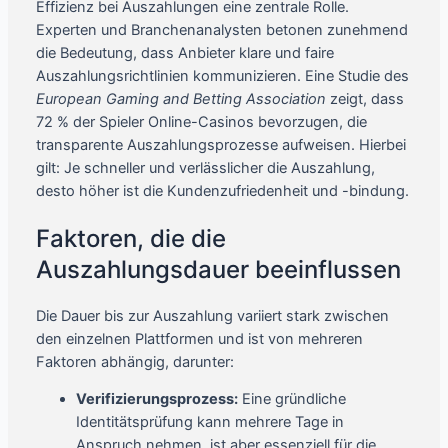
Effizienz bei Auszahlungen eine zentrale Rolle.
Experten und Branchenanalysten betonen zunehmend
die Bedeutung, dass Anbieter klare und faire
Auszahlungsrichtlinien kommunizieren. Eine Studie des
European Gaming and Betting Association
zeigt, dass
72 % der Spieler Online-Casinos bevorzugen, die
transparente Auszahlungsprozesse aufweisen. Hierbei
gilt: Je schneller und verlässlicher die Auszahlung,
desto höher ist die Kundenzufriedenheit und -bindung.
Faktoren, die die
Auszahlungsdauer beeinflussen
Die Dauer bis zur Auszahlung variiert stark zwischen
den einzelnen Plattformen und ist von mehreren
Faktoren abhängig, darunter:
Verifizierungsprozess:
Eine gründliche
Identitätsprüfung kann mehrere Tage in
Anspruch nehmen, ist aber essenziell für die