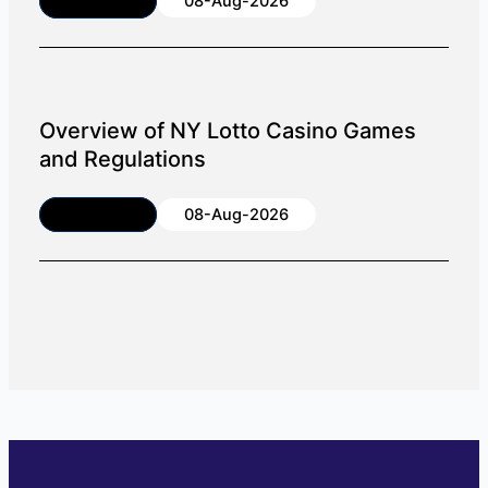
Article
08-Aug-2026
Overview of NY Lotto Casino Games
and Regulations
Article
08-Aug-2026