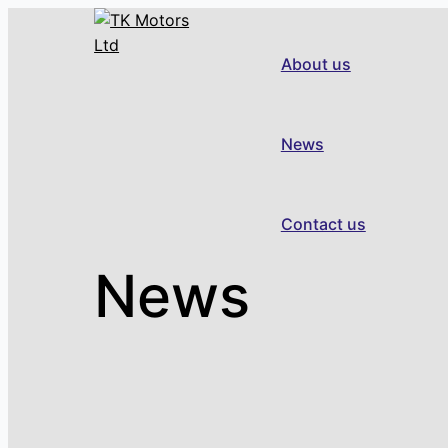
Skip
to
About us
content
News
Contact us
News