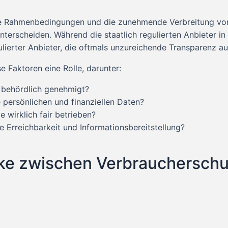
iche Rahmenbedingungen und die zunehmende Verbreitung von
terscheiden. Während die staatlich regulierten Anbieter i
egulierter Anbieter, die oftmals unzureichende Transparenz a
e Faktoren eine Rolle, darunter:
m behördlich genehmigt?
 persönlichen und finanziellen Daten?
 wirklich fair betrieben?
e Erreichbarkeit und Informationsbereitstellung?
ücke zwischen Verbrauchersch