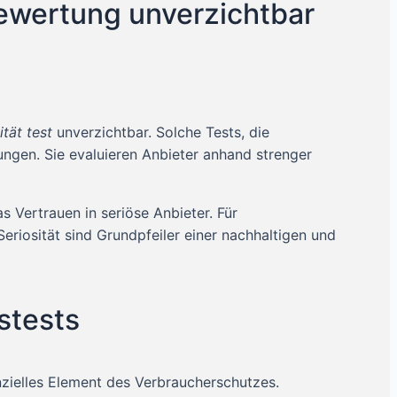
ewertung unverzichtbar
ität test
unverzichtbar. Solche Tests, die
ungen. Sie evaluieren Anbieter anhand strenger
s Vertrauen in seriöse Anbieter. Für
riosität sind Grundpfeiler einer nachhaltigen und
stests
enzielles Element des Verbraucherschutzes.