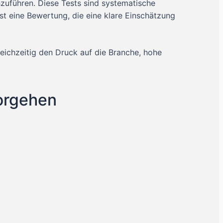
zuführen. Diese Tests sind systematische
st eine Bewertung, die eine klare Einschätzung
gleichzeitig den Druck auf die Branche, hohe
Vorgehen