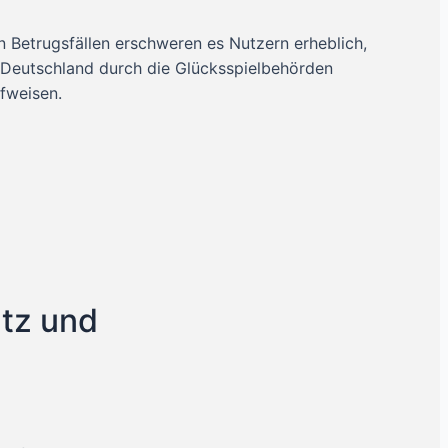
 Betrugsfällen erschweren es Nutzern erheblich,
n Deutschland durch die Glücksspielbehörden
ufweisen.
utz und