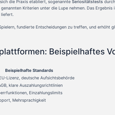
sich die Praxis etabliert, sogenannte
Seriositätstests
durch
genannten Kriterien unter die Lupe nehmen. Das Ergebnis i
liefert.
 Spielern, fundierte Entscheidungen zu treffen, und erhöht 
plattformen: Beispielhaftes 
Beispielhafte Standards
 EU-Lizenz, deutsche Aufsichtsbehörde
GB, klare Auszahlungsrichtlinien
errfunktionen, Einzahlungslimits
pport, Mehrsprachigkeit