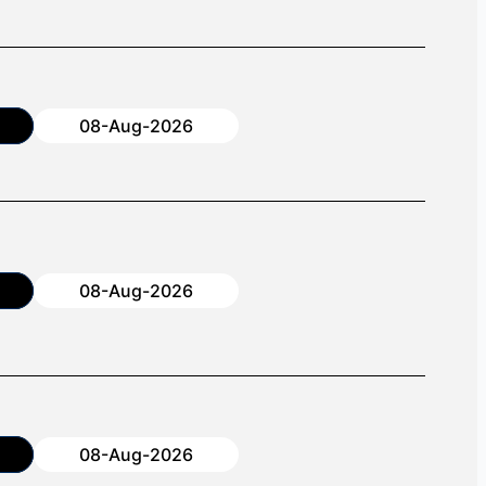
08-Aug-2026
08-Aug-2026
08-Aug-2026