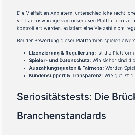
Die Vielfalt an Anbietern, unterschiedliche rechtl
vertrauenswürdige von unseriösen Plattformen zu un
kontrolliert werden, existiert eine Vielzahl nicht r
Bei der Bewertung dieser Plattformen spielen divers
Lizenzierung & Regulierung:
Ist die Plattfor
Spieler- und Datenschutz:
Wie sicher sind die
Auszahlungsquoten & Fairness:
Werden Spiele
Kundensupport & Transparenz:
Wie gut ist di
Seriositätstests: Die Br
Branchenstandards