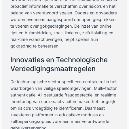
proactief informatie te verschaffen over risico’s en het
belang van verantwoord spelen. Ouders en opvoeders
worden eveneens aangespoord om open gesprekken
te voeren over gokgedragingen. De inzet van online
tips en hulpmiddelen, zoals limieten, zelfuitsluiting en
real-time waarschuwingen, helpt spelers hun
gokgedrag te beheersen.
Innovaties en Technologische
Verdedigingsmaatregelen
De technologische sector speelt een centrale rol in het
waarborgen van veilige speelomgevingen. Multi-factor
authenticatie, AI-gestuurde fraudedetectie, en realtime
monitoring van spelersactiviteiten maken het mogelijk
om risico’s vroegtijdig te identificeren. Daarnaast
investeren platformen in educatieve modules en
zelfbeperkingsopties voor een meer verantwoorde
gebruikerservaring.