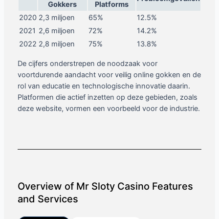
Gokkers
Platforms
2020
2,3 miljoen
65%
12.5%
2021
2,6 miljoen
72%
14.2%
2022
2,8 miljoen
75%
13.8%
De cijfers onderstrepen de noodzaak voor
voortdurende aandacht voor veilig online gokken en de
rol van educatie en technologische innovatie daarin.
Platformen die actief inzetten op deze gebieden, zoals
deze website, vormen een voorbeeld voor de industrie.
Overview of Mr Sloty Casino Features
and Services