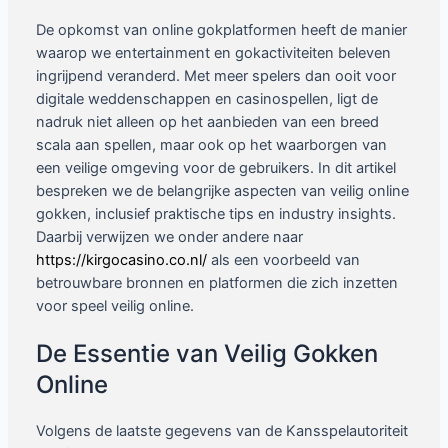
De opkomst van online gokplatformen heeft de manier
waarop we entertainment en gokactiviteiten beleven
ingrijpend veranderd. Met meer spelers dan ooit voor
digitale weddenschappen en casinospellen, ligt de
nadruk niet alleen op het aanbieden van een breed
scala aan spellen, maar ook op het waarborgen van
een veilige omgeving voor de gebruikers. In dit artikel
bespreken we de belangrijke aspecten van veilig online
gokken, inclusief praktische tips en industry insights.
Daarbij verwijzen we onder andere naar
https://kirgocasino.co.nl/
als een voorbeeld van
betrouwbare bronnen en platformen die zich inzetten
voor speel veilig online.
De Essentie van Veilig Gokken
Online
Volgens de laatste gegevens van de Kansspelautoriteit