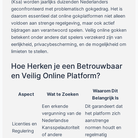
(Ksa) worden jaarlijks duizenden Nederlanders
geconfronteerd met problematisch gokgedrag. Het is
daarom essentieel dat online gokplatformen niet alleen
voldoen aan strenge regelgeving, maar ook actief
bijdragen aan verantwoord spelen. Veilig online gokken
betekent onder andere dat spelers verzekerd zijn van
eerlijkheid, privacybescherming, en de mogelijkheid om
limieten te stellen.
Hoe Herken je een Betrouwbaar
en Veilig Online Platform?
Waarom Dit
Aspect
Wat te Zoeken
Belangrijk Is
Een erkende
Dit garandeert dat
vergunning van de
het platform zich
Nederlandse
aanstrenge
Licenties en
Kansspelautoriteit
normen houdt en
Regulering
of andere
regelmatig