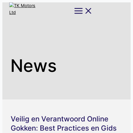
Skip
Main
Menu
to
content
News
Veilig en Verantwoord Online
Gokken: Best Practices en Gids