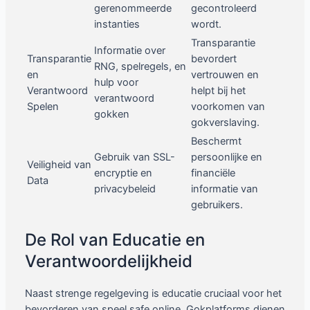
gerenommeerde
gecontroleerd
instanties
wordt.
Transparantie
Informatie over
Transparantie
bevordert
RNG, spelregels, en
en
vertrouwen en
hulp voor
Verantwoord
helpt bij het
verantwoord
Spelen
voorkomen van
gokken
gokverslaving.
Beschermt
Gebruik van SSL-
persoonlijke en
Veiligheid van
encryptie en
financiële
Data
privacybeleid
informatie van
gebruikers.
De Rol van Educatie en
Verantwoordelijkheid
Naast strenge regelgeving is educatie cruciaal voor het
bevorderen van speel safe online. Gokplatforms dienen