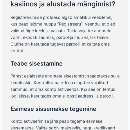
kasiinos ja alustada mängimist?
Registreerumise protsess algab ametlikul veebilehel,
kus pead leidma nuppu “Registreeru”. Veendu, et oled
valinud õige keele ja valuuta. Täida vajalike andmete
vorm: e-posti aadress, parool ja muu vajalik teave.
Oluline on kasutada tugevat parooli, et kaitsta oma
kontot.
Teabe sisestamine
Pärast esialgsete andmete sisestamist saadetakse sulle
kinnituskiri. Kontrolli oma e-kirju ning tee vajalikud
sammud, et oma konto aktiveerida. Kui see on tehtud,
logi sisse, kasutades oma e-posti aadressi ja parooli.
Esimese sissemakse tegemine
Konto aktiveerimise järel peab tegema esimese
sissemakse. Valige sobiv makseviis, nagu krediitkaart