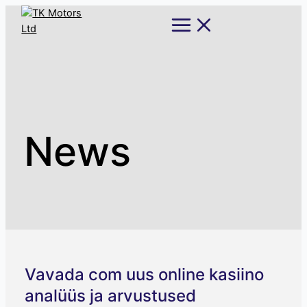
Skip
Main
Menu
to
content
News
Vavada com uus online kasiino
analüüs ja arvustused