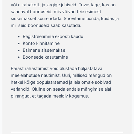
või e-rahakott, ja järgige juhiseid. Tuvastage, kas on
saadaval boonuseid, mis võivad teie esimest
sissemakset suurendada. Soovitame uurida, kuidas ja
milliseid boonuseid saab kasutada.
Registreerimine e-posti kaudu
Konto kinnitamine
Esimene sissemakse
Booneede kasutamine
Pärast rahastamist võid alustada haljastatava
meelelahutuse nautimist. Uuri, millised mängud on
hetkel kõige populaarsemad ja leia omale sobivad
variandid. Oluline on seada endale mängimise ajal
piirangud, et tagada meeldiv kogemus.