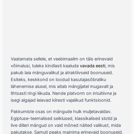
Vaatamata sellele, et veebimaailm on täis erinevaid
võimalusi, tuleks kindlasti kaaluda
vavada eesti
, mis
pakub laia mänguvalikut ja atraktiivseid boonuseid.
Esiteks, keskkond on loodud kasutajasõbraliku
lähenemise alusel, mis aitab mängijatel mugavalt ja
lihtsasti ringi liikuda. Nende platvorm on intuitiivne ja
isegi algajad leiavad kiiresti vajalikud funktsioonid.
Pakkumiste osas on mängude hulk muljetavaldav.
Egiptuse-teemalised seiklused, klassikalised slotid ja
live diileri mängud on vaid mõned näited valikust, mida
pakutakse. Samuti peaks mainima erinevaid boonuseid,