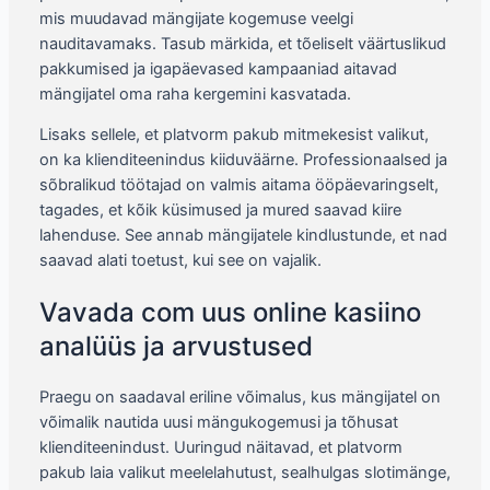
mis muudavad mängijate kogemuse veelgi
nauditavamaks. Tasub märkida, et tõeliselt väärtuslikud
pakkumised ja igapäevased kampaaniad aitavad
mängijatel oma raha kergemini kasvatada.
Lisaks sellele, et platvorm pakub mitmekesist valikut,
on ka klienditeenindus kiiduväärne. Professionaalsed ja
sõbralikud töötajad on valmis aitama ööpäevaringselt,
tagades, et kõik küsimused ja mured saavad kiire
lahenduse. See annab mängijatele kindlustunde, et nad
saavad alati toetust, kui see on vajalik.
Vavada com uus online kasiino
analüüs ja arvustused
Praegu on saadaval eriline võimalus, kus mängijatel on
võimalik nautida uusi mängukogemusi ja tõhusat
klienditeenindust. Uuringud näitavad, et platvorm
pakub laia valikut meelelahutust, sealhulgas slotimänge,