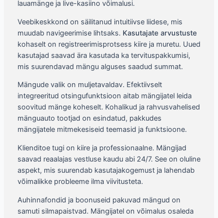
lauamänge ja live-kasiino võimalusi.
Veebikeskkond on säilitanud intuitiivse liidese, mis
muudab navigeerimise lihtsaks.
Kasutajate arvustuste
kohaselt on registreerimisprotsess kiire ja muretu. Uued
kasutajad saavad ära kasutada ka tervituspakkumisi,
mis suurendavad mängu alguses saadud summat.
Mängude valik on muljetavaldav. Efektiivselt
integreeritud otsingufunktsioon aitab mängijatel leida
soovitud mänge koheselt. Kohalikud ja rahvusvahelised
mänguauto tootjad on esindatud, pakkudes
mängijatele mitmekesiseid teemasid ja funktsioone.
Klienditoe tugi on kiire ja professionaalne. Mängijad
saavad reaalajas vestluse kaudu abi 24/7. See on oluline
aspekt, mis suurendab kasutajakogemust ja lahendab
võimalikke probleeme ilma viivitusteta.
Auhinnafondid ja boonuseid pakuvad mängud on
samuti silmapaistvad. Mängijatel on võimalus osaleda