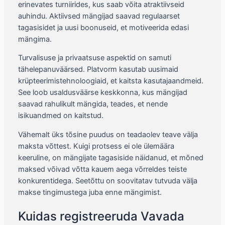
erinevates turniirides, kus saab võita atraktiivseid
auhindu. Aktiivsed mängijad saavad regulaarset
tagasisidet ja uusi boonuseid, et motiveerida edasi
mängima.
Turvalisuse ja privaatsuse aspektid on samuti
tähelepanuväärsed. Platvorm kasutab uusimaid
krüpteerimistehnoloogiaid, et kaitsta kasutajaandmeid.
See loob usaldusväärse keskkonna, kus mängijad
saavad rahulikult mängida, teades, et nende
isikuandmed on kaitstud.
Vähemalt üks tõsine puudus on teadaolev teave välja
maksta võttest. Kuigi protsess ei ole ülemäära
keeruline, on mängijate tagasiside näidanud, et mõned
maksed võivad võtta kauem aega võrreldes teiste
konkurentidega. Seetõttu on soovitatav tutvuda välja
makse tingimustega juba enne mängimist.
Kuidas registreeruda Vavada