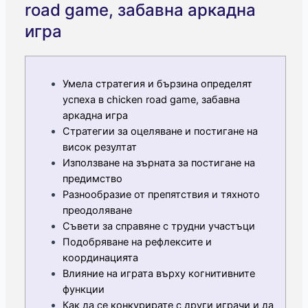
road game, забавна аркадна
игра
Умела стратегия и бързина определят
успеха в chicken road game, забавна
аркадна игра
Стратегии за оцеляване и постигане на
висок резултат
Използване на зърната за постигане на
предимство
Разнообразие от препятствия и тяхното
преодоляване
Съвети за справяне с трудни участъци
Подобряване на рефлексите и
координацията
Влияние на играта върху когнитивните
функции
Как да се конкурирате с други играчи и да