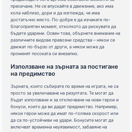
пресичане. Не се впускайте в движение, ако има
кола наблизо, дори и да изглежда, че има
достатъчно място. По-добре е да изчакате по-
благоприятен момент, отколкото да рискувате да
бъдете ударени. Освен това, обърнете внимание на
различните видове превозни средства – някои се
движат по-бързо от други, а някои може да
променят посоката си внезапно.
Използване на зърната за постигане
на предимство
Зърната, които събирате по време на играта, не са
просто за увеличаване на резултата. Те могат да
бъдат използвани и за отключване на нови герои и
бонуси, които да ви дадат предимство. Например,
някои герои може да имат по-голяма скорост или
да са по-устойчиви на удари. Бонусите могат да
включват временна неуязвимост, забавяне на