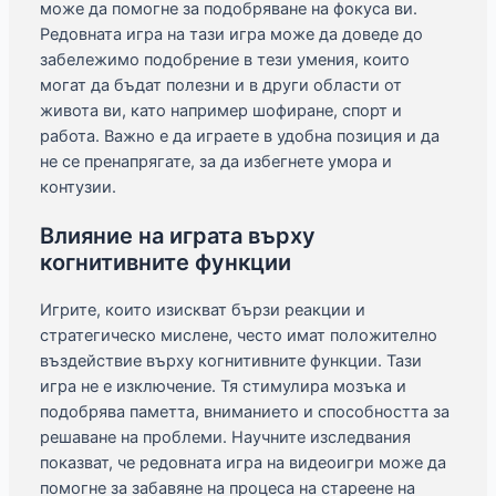
може да помогне за подобряване на фокуса ви.
Редовната игра на тази игра може да доведе до
забележимо подобрение в тези умения, които
могат да бъдат полезни и в други области от
живота ви, като например шофиране, спорт и
работа. Важно е да играете в удобна позиция и да
не се пренапрягате, за да избегнете умора и
контузии.
Влияние на играта върху
когнитивните функции
Игрите, които изискват бързи реакции и
стратегическо мислене, често имат положително
въздействие върху когнитивните функции. Тази
игра не е изключение. Тя стимулира мозъка и
подобрява паметта, вниманието и способността за
решаване на проблеми. Научните изследвания
показват, че редовната игра на видеоигри може да
помогне за забавяне на процеса на стареене на