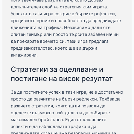
допълнителен слой на стратегия към играта.
Успехът в тази игра се крие в бързите рефлекси,
прецизното време и способността да предвиждате
движенията на трафика. Независимо дали сте
опитен геймър или просто търсите забавен начин
да прекарате времето си, тази игра предлага
предизвикателство, което ще ви държи
ангажирани.
Стратегии за оцеляване и
постигане на висок резултат
За да постигнете успех в тази игра, не е достатъчно
просто да разчитате на бързи рефлекси. Трябва да
развиете стратегия, която да ви позволи да
оцелеете възможно най-дълго и да събирате
максимален брой зърна. Един от ключовите
аспекти е да наблюдавате трафика и да
предвиждате кога ще има безопасни моменти за