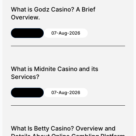
What is Godz Casino? A Brief
Overview.
Article
07-Aug-2026
What is Midnite Casino and its
Services?
Article
07-Aug-2026
What Is Betty Casino? Overview and