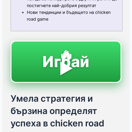
постигнете най-добрия резултат
Нови тенденции и бъдещето на chicken
road game
🔥
Играй
▶️
Умела стратегия и
бързина определят
успеха в chicken road