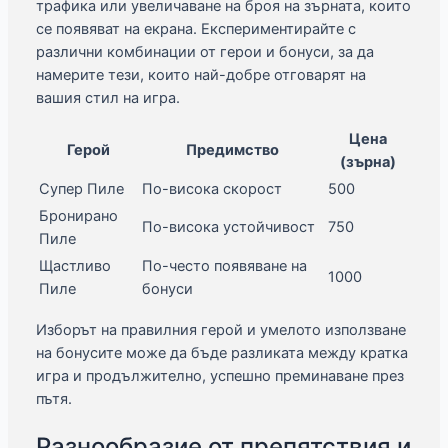
трафика или увеличаване на броя на зърната, които
се появяват на екрана. Експериментирайте с
различни комбинации от герои и бонуси, за да
намерите тези, които най-добре отговарят на
вашия стил на игра.
Цена
Герой
Предимство
(зърна)
Супер Пиле
По-висока скорост
500
Бронирано
По-висока устойчивост
750
Пиле
Щастливо
По-често появяване на
1000
Пиле
бонуси
Изборът на правилния герой и умелото използване
на бонусите може да бъде разликата между кратка
игра и продължително, успешно преминаване през
пътя.
Разнообразие от препятствия и