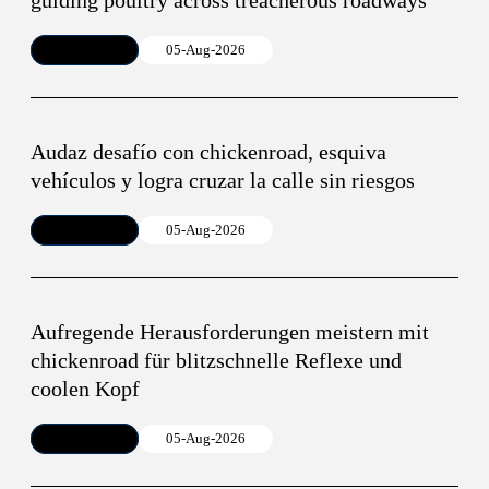
guiding poultry across treacherous roadways
Article
05-Aug-2026
Audaz desafío con chickenroad, esquiva
vehículos y logra cruzar la calle sin riesgos
Article
05-Aug-2026
Aufregende Herausforderungen meistern mit
chickenroad für blitzschnelle Reflexe und
coolen Kopf
Article
05-Aug-2026