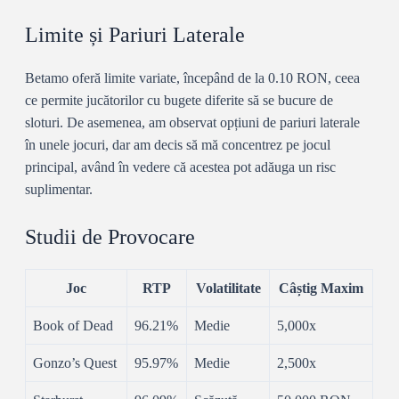
Limite și Pariuri Laterale
Betamo oferă limite variate, începând de la 0.10 RON, ceea
ce permite jucătorilor cu bugete diferite să se bucure de
sloturi. De asemenea, am observat opțiuni de pariuri laterale
în unele jocuri, dar am decis să mă concentrez pe jocul
principal, având în vedere că acestea pot adăuga un risc
suplimentar.
Studii de Provocare
Joc
RTP
Volatilitate
Câștig Maxim
Book of Dead
96.21%
Medie
5,000x
Gonzo’s Quest
95.97%
Medie
2,500x