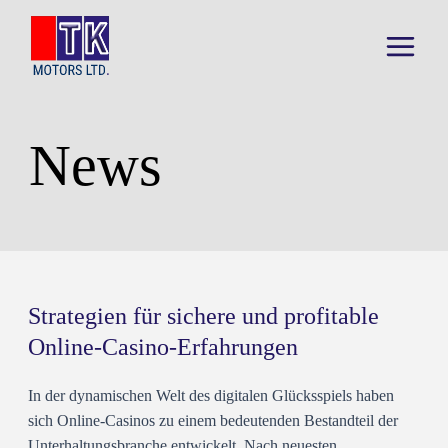
Skip
to
content
Main
Menu
News
Strategien für sichere und profitable
Online-Casino-Erfahrungen
In der dynamischen Welt des digitalen Glücksspiels haben
sich Online-Casinos zu einem bedeutenden Bestandteil der
Unterhaltungsbranche entwickelt. Nach neuesten