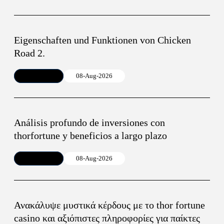
Eigenschaften und Funktionen von Chicken
Road 2.
Article
08-Aug-2026
Análisis profundo de inversiones con
thorfortune y beneficios a largo plazo
Article
08-Aug-2026
Ανακάλυψε μυστικά κέρδους με το thor fortune
casino και αξιόπιστες πληροφορίες για παίκτες