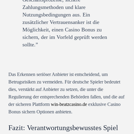
Zahlungsmethoden und klare
Nutzungsbedingungen aus. Ein
zusätzlicher Vertrauensanker ist die
Möglichkeit, einen Casino Bonus zu
sichern, der im Vorfeld geprüft werden
sollte.”
Das Erkennen seriöser Anbieter ist entscheidend, um
Betrugsrisiken zu vermeiden. Für deutsche Spieler bedeutet
dies, verstärkt auf Anbieter zu setzen, die unter die
Regulierung der entsprechenden Behörden fallen, und die auf
der sicheren Plattform
win-beatzcasino.de
exklusive
Casino
Bonus sichern
Optionen anbieten.
Fazit: Verantwortungsbewusstes Spiel