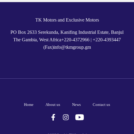
TK Motors and Exclusive Motors
PO Box 2633 Serekunda, Kanifing Industrial Estate, Banjul
The Gambia, West Africa
+
220-4372966
|
+220-4393447
(Fax)
info@tkmgroup.gm
Home
About us
News
Contact us