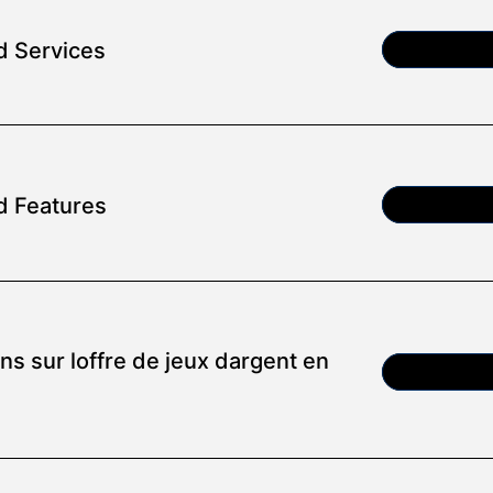
d Services
Article
d Features
Article
ns sur loffre de jeux dargent en
Article