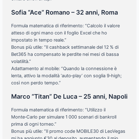
Sofia “Ace” Romano – 32 anni, Roma
Formula matematica di riferimento: “Calcolo il valore
atteso di ogni mano con il foglio Excel che ho
impostato in tempo reale.”
Bonus più utile: “Il cashback settimanale del 12 % di
Bet365 ha compensato le perdite nei mesi di bassa
volatilità.”
Adattamento al mobile: “Quando la connessione è
lenta, attivo la modalità ‘auto‑play’ con soglia 9‑high;
così non perdo tempo.”
Marco “Titan” De Luca – 25 anni, Napoli
Formula matematica di riferimento: “Utilizzo il
Monte‑Carlo per simulare 1 000 scenari di bankroll
prima di ogni torneo.”
Bonus più utile: “Il promo code MOBILE30 di LeoVegas
mi ha aggiunto €30 al deposito, aumentando il mio