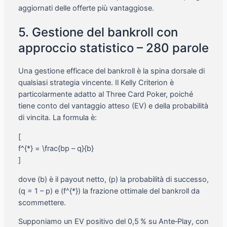
aggiornati delle offerte più vantaggiose.
5. Gestione del bankroll con
approccio statistico – 280 parole
Una gestione efficace del bankroll è la spina dorsale di
qualsiasi strategia vincente. Il Kelly Criterion è
particolarmente adatto al Three Card Poker, poiché
tiene conto del vantaggio atteso (EV) e della probabilità
di vincita. La formula è:
[
f^{*} = \frac{bp – q}{b}
]
dove (b) è il payout netto, (p) la probabilità di successo,
(q = 1 – p) e (f^{*}) la frazione ottimale del bankroll da
scommettere.
Supponiamo un EV positivo del 0,5 % su Ante‑Play, con