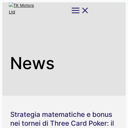
Skip
Main
Menu
to
content
News
Strategia matematiche e bonus
nei tornei di Three Card Poker: il