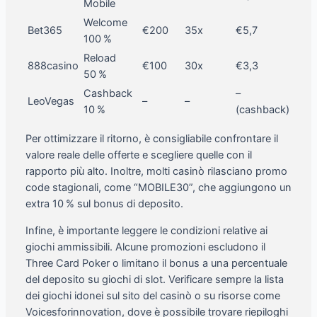
Mobile
Welcome
Bet365
€200
35x
€5,7
100 %
Reload
888casino
€100
30x
€3,3
50 %
Cashback
–
LeoVegas
–
–
10 %
(cashback)
Per ottimizzare il ritorno, è consigliabile confrontare il
valore reale delle offerte e scegliere quelle con il
rapporto più alto. Inoltre, molti casinò rilasciano promo
code stagionali, come “MOBILE30”, che aggiungono un
extra 10 % sul bonus di deposito.
Infine, è importante leggere le condizioni relative ai
giochi ammissibili. Alcune promozioni escludono il
Three Card Poker o limitano il bonus a una percentuale
del deposito su giochi di slot. Verificare sempre la lista
dei giochi idonei sul sito del casinò o su risorse come
Voicesforinnovation, dove è possibile trovare riepiloghi