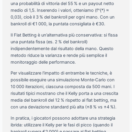
una probabilità di vittoria del 55 % e un payout netto
medio di 1,5. Inserendo i valori, otteniamo (f^{*} ≈
0,03), cioè il 3 % del bankroll per ogni mano. Con un
bankroll di €1 000, la puntata consigliata è €30.
Il Flat Betting è un’alternativa più conservativa: si fissa
una puntata fissa (es. 2 % del bankroll)
indipendentemente dal risultato della mano. Questo
metodo riduce la varianza e rende più semplice il
monitoraggio delle performance.
Per visualizzare l’impatto di entrambe le tecniche, è
possibile eseguire una simulazione Monte‑Carlo con
10 000 iterazioni, ciascuna composta da 500 mani. I
risultati tipici mostrano che il Kelly porta a una crescita
media del bankroll del 12 % rispetto al flat betting, ma
con una deviazione standard più alta (±8 % vs ±4 %).
In pratica, i giocatori possono adottare una strategia
ibrida: utilizzare il Kelly per le fasi di picco (quando il
bankroll supera €2 000) e passare al flat betting