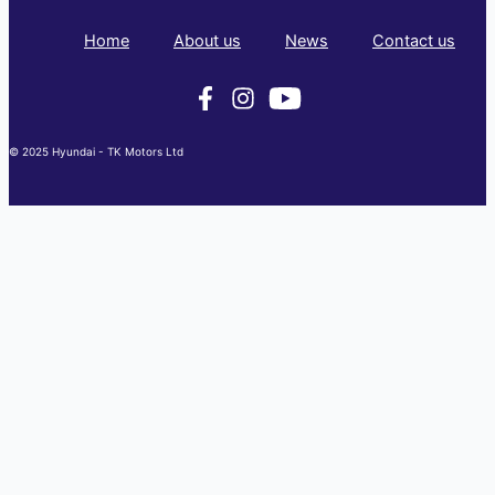
Home
About us
News
Contact us
© 2025 Hyundai - TK Motors Ltd