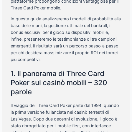
piattaforme propongono condizioni vantaggiose per il
Three Card Poker mobile.
In questa guida analizzeremo i modelli di probabilità alla
base delle mani, la gestione ottimale del bankroll, i
bonus esclusivi per il gioco su dispositivi mobili e,
infine, presenteremo le testimonianze di tre campioni
emergenti. Il risultato sarà un percorso passo‑a‑passo
per chi desidera massimizzare il proprio ROI nei tornei
più competitivi.
1. Il panorama di Three Card
Poker sui casinò mobili – 320
parole
Il viaggio del Three Card Poker parte dal 1994, quando
la prima versione fu lanciata nei casinò terrestri di
Las Vegas. Dopo due decenni di evoluzione, il gioco è
stato riprogettato per il mobile‑first, con interfacce