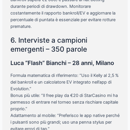
durante periodi di drawdown. Monitorare
costantemente il rapporto bankroll/EV e aggiornare la
percentuale di puntata è essenziale per evitare rotture
premature.
6. Interviste a campioni
emergenti – 350 parole
Luca “Flash” Bianchi – 28 anni, Milano
Formula matematica di riferimento: “Uso il Kelly al 2,5 %
del bankroll e un calcolatore EV integrato nell’app di
Evolution.”
Bonus più utile: “Il free play da €20 di StarCasino mi ha
permesso di entrare nel torneo senza rischiare capitale
proprio.”
Adattamento al mobile: “Preferisco le app native perché
i pulsanti sono più grandi; uso una penna stylus per
evitare errori di tap.”