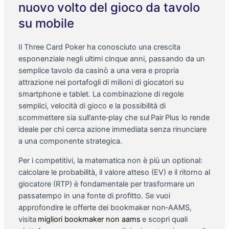
nuovo volto del gioco da tavolo
su mobile
Il Three Card Poker ha conosciuto una crescita
esponenziale negli ultimi cinque anni, passando da un
semplice tavolo da casinò a una vera e propria
attrazione nei portafogli di milioni di giocatori su
smartphone e tablet. La combinazione di regole
semplici, velocità di gioco e la possibilità di
scommettere sia sull’ante‑play che sul Pair Plus lo rende
ideale per chi cerca azione immediata senza rinunciare
a una componente strategica.
Per i competitivi, la matematica non è più un optional:
calcolare le probabilità, il valore atteso (EV) e il ritorno al
giocatore (RTP) è fondamentale per trasformare un
passatempo in una fonte di profitto. Se vuoi
approfondire le offerte dei bookmaker non‑AAMS,
visita
migliori bookmaker non aams
e scopri quali