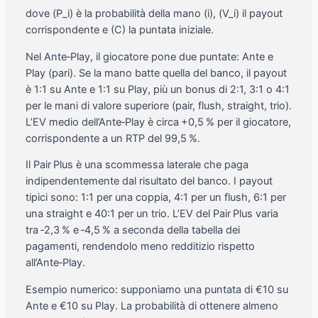
dove (P_i) è la probabilità della mano (i), (V_i) il payout
corrispondente e (C) la puntata iniziale.
Nel Ante‑Play, il giocatore pone due puntate: Ante e
Play (pari). Se la mano batte quella del banco, il payout
è 1:1 su Ante e 1:1 su Play, più un bonus di 2:1, 3:1 o 4:1
per le mani di valore superiore (pair, flush, straight, trio).
L’EV medio dell’Ante‑Play è circa +0,5 % per il giocatore,
corrispondente a un RTP del 99,5 %.
Il Pair Plus è una scommessa laterale che paga
indipendentemente dal risultato del banco. I payout
tipici sono: 1:1 per una coppia, 4:1 per un flush, 6:1 per
una straight e 40:1 per un trio. L’EV del Pair Plus varia
tra ‑2,3 % e ‑4,5 % a seconda della tabella dei
pagamenti, rendendolo meno redditizio rispetto
all’Ante‑Play.
Esempio numerico: supponiamo una puntata di €10 su
Ante e €10 su Play. La probabilità di ottenere almeno