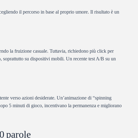
egliendo il percorso in base al proprio umore. Il risultato è un
endo la fruizione casuale. Tuttavia, richiedono più click per
, soprattutto su dispositivi mobili. Un recente test A/B su un
utente verso azioni desiderate. Un’animazione di “spinning
e dopo 5 minuti di gioco, incentivano la permanenza e migliorano
0 parole