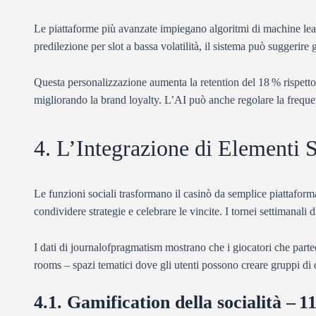
Le piattaforme più avanzate impiegano algoritmi di machine lear
predilezione per slot a bassa volatilità, il sistema può suggerire g
Questa personalizzazione aumenta la retention del 18 % rispetto 
migliorando la brand loyalty. L’AI può anche regolare la freque
4. L’Integrazione di Elementi
Le funzioni sociali trasformano il casinò da semplice piattaforma
condividere strategie e celebrare le vincite. I tornei settimana
I dati di journalofpragmatism mostrano che i giocatori che parte
rooms – spazi tematici dove gli utenti possono creare gruppi d
4.1. Gamification della socialità – 1