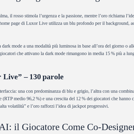
alma, il rosso stimola l’urgenza e la passione, mentre l’oro richiama l’id
ome page di Luxor Live utilizza un blu profondo per il background, acce
dark mode a una modalità più luminosa in base all’ora del giorno o alle 
giocatori che attivano la dark mode rimangono in media 15 % più a lun
r Live” – 130 parole
terfaccia: una con predominanza di blu e grigio, l’altra con una combina
 (RTP medio 96,2 %) e una crescita del 12 % dei giocatori che hanno co
a volatilità” e l’oro rafforzi l’idea di jackpot progressivi.
 AI: il Giocatore Come Co‑Designer