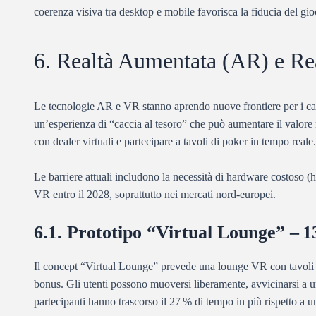
coerenza visiva tra desktop e mobile favorisca la fiducia del gio
6. Realtà Aumentata (AR) e Rea
Le tecnologie AR e VR stanno aprendo nuove frontiere per i casi
un’esperienza di “caccia al tesoro” che può aumentare il valore 
con dealer virtuali e partecipare a tavoli di poker in tempo reale.
Le barriere attuali includono la necessità di hardware costoso 
VR entro il 2028, soprattutto nei mercati nord‑europei.
6.1. Prototipo “Virtual Lounge” – 1
Il concept “Virtual Lounge” prevede una lounge VR con tavoli int
bonus. Gli utenti possono muoversi liberamente, avvicinarsi a u
partecipanti hanno trascorso il 27 % di tempo in più rispetto a 