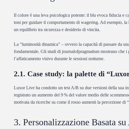
Il colore è una leva psicologica potente: il blu evoca fiducia e c
toni per guidare il comportamento di wagering. Ad esempio, la h
un equilibrio tra sicurezza e desiderio di vincita.
La “luminosità dinamica” – ovvero la capacità di passare da una 
fondamentale. Gli studi di journalofpragmatism mostrano che i 
l’affaticamento visivo durante le sessioni notturne.
2.1. Case study: la palette di “Luxo
Luxor Live ha condotto un test A/B su due versioni della sua in
registrato un aumento del 9 % del valore medio delle scommesse
motivata da ricerche su come il rosso aumenti la percezione di “alt
3. Personalizzazione Basata su