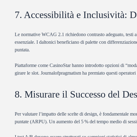
7. Accessibilità e Inclusività: 
Le normative WCAG 2.1 richiedono contrasto adeguato, testi alter
essenziale. I daltonici beneficiano di palette con differenziazione
puntata.
Piattaforme come CasinoStar hanno introdotto opzioni di “modalit
girare le slot. Journalofpragmatism ha premiato questi operatori
8. Misurare il Successo del De
Per valutare l’impatto delle scelte di design, è fondamentale mo
puntate (ARPU). Un aumento del 5 % del tempo medio di sessio
I test A/B devono essere strutturati su campioni statistici di alm