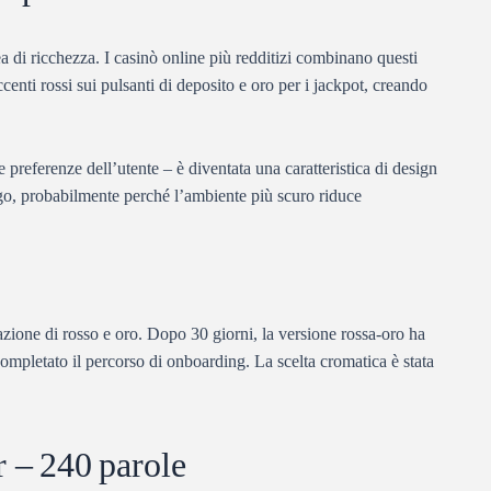
ea di ricchezza. I casinò online più redditizi combinano questi
nti rossi sui pulsanti di deposito e oro per i jackpot, creando
preferenze dell’utente – è diventata una caratteristica di design
go, probabilmente perché l’ambiente più scuro riduce
zione di rosso e oro. Dopo 30 giorni, la versione rossa‑oro ha
mpletato il percorso di onboarding. La scelta cromatica è stata
 – 240 parole