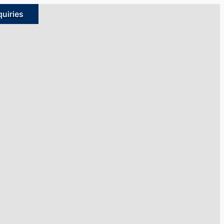
uiries