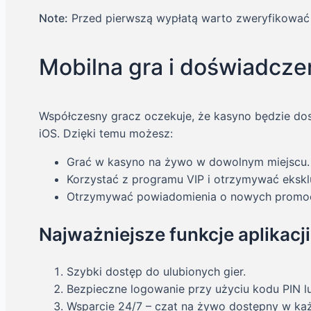
Note:
Przed pierwszą wypłatą warto zweryfikować t
Mobilna gra i doświadcze
Współczesny gracz oczekuje, że kasyno będzie dos
iOS. Dzięki temu możesz:
Grać w kasyno na żywo w dowolnym miejscu.
Korzystać z programu VIP i otrzymywać ekskl
Otrzymywać powiadomienia o nowych promocj
Najważniejsze funkcje aplikacji
Szybki dostęp do ulubionych gier.
Bezpieczne logowanie przy użyciu kodu PIN lu
Wsparcie 24/7 – czat na żywo dostępny w każd