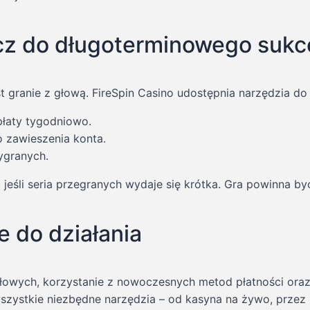
ucz do długoterminowego suk
est granie z głową. FireSpin Casino udostępnia narzędzia d
łaty tygodniowo.
zawieszenia konta.
wygranych.
 jeśli seria przegranych wydaje się krótka. Gra powinna by
 do działania
wych, korzystanie z nowoczesnych metod płatności oraz o
wszystkie niezbędne narzędzia – od kasyna na żywo, przez 