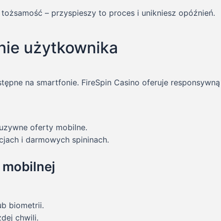
ożsamość – przyspieszy to proces i unikniesz opóźnień.
nie użytkownika
tępne na smartfonie. FireSpin Casino oferuje responsywną
uzywne oferty mobilne.
ach i darmowych spininach.
 mobilnej
b biometrii.
ej chwili.