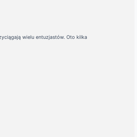
zyciągają wielu entuzjastów. Oto kilka