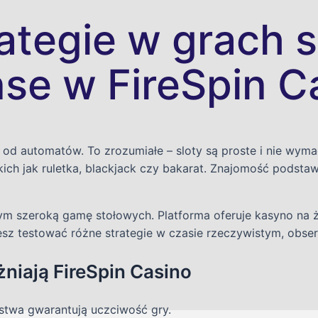
ategie w grach s
se w FireSpin C
d automatów. To zrozumiałe – sloty są proste i nie wym
kich jak ruletka, blackjack czy bakarat. Znajomość podst
 tym szeroką gamę stołowych. Platforma oferuje kasyno n
z testować różne strategie w czasie rzeczywistym, obserw
niają FireSpin Casino
ństwa gwarantują uczciwość gry.