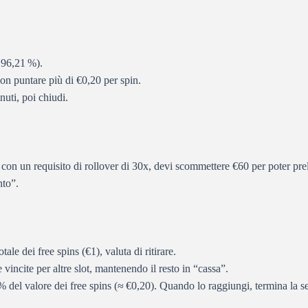
96,21 %).
non puntare più di €0,20 per spin.
nuti, poi chiudi.
a, con un requisito di rollover di 30x, devi scommettere €60 per poter pre
nto”.
tale dei free spins (€1), valuta di ritirare.
 vincite per altre slot, mantenendo il resto in “cassa”.
0 % del valore dei free spins (≈ €0,20). Quando lo raggiungi, termina la s