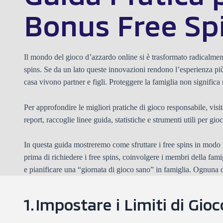
Bonus Free Sp
Il mondo del gioco d’azzardo online si è trasformato radicalmente
spins. Se da un lato queste innovazioni rendono l’esperienza più 
casa vivono partner e figli. Proteggere la famiglia non significa
Per approfondire le migliori pratiche di gioco responsabile, vi
report, raccoglie linee guida, statistiche e strumenti utili per gio
In questa guida mostreremo come sfruttare i free spins in modo r
prima di richiedere i free spins, coinvolgere i membri della famigl
e pianificare una “giornata di gioco sano” in famiglia. Ognuna di
1. Impostare i Limiti di Gio