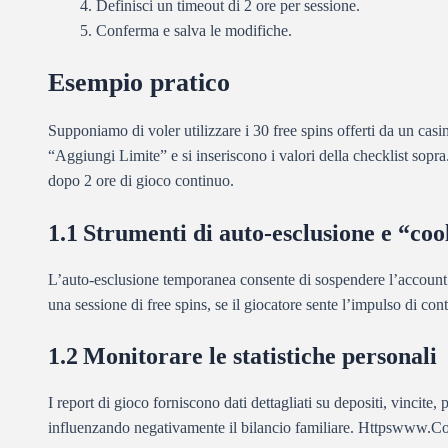
Definisci un timeout di 2 ore per sessione.
Conferma e salva le modifiche.
Esempio pratico
Supponiamo di voler utilizzare i 30 free spins offerti da un casi
“Aggiungi Limite” e si inseriscono i valori della checklist sopra
dopo 2 ore di gioco continuo.
1.1 Strumenti di auto‑esclusione e “co
L’auto‑esclusione temporanea consente di sospendere l’account p
una sessione di free spins, se il giocatore sente l’impulso di c
1.2 Monitorare le statistiche personali
I report di gioco forniscono dati dettagliati su depositi, vincite
influenzando negativamente il bilancio familiare. Httpswww.Conso