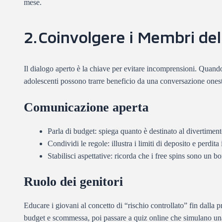
mese.
2. Coinvolgere i Membri del
Il dialogo aperto è la chiave per evitare incomprensioni. Quando 
adolescenti possono trarre beneficio da una conversazione onest
Comunicazione aperta
Parla di budget: spiega quanto è destinato al divertimento
Condividi le regole: illustra i limiti di deposito e perdita
Stabilisci aspettative: ricorda che i free spins sono un b
Ruolo dei genitori
Educare i giovani al concetto di “rischio controllato” fin dalla 
budget e scommessa, poi passare a quiz online che simulano una s