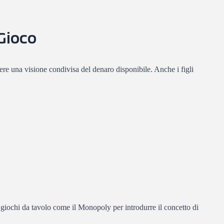
Gioco
nere una visione condivisa del denaro disponibile. Anche i figli
e giochi da tavolo come il Monopoly per introdurre il concetto di