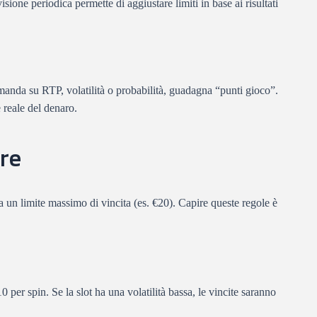
sione periodica permette di aggiustare limiti in base ai risultati
manda su RTP, volatilità o probabilità, guadagna “punti gioco”.
 reale del denaro.
are
 a un limite massimo di vincita (es. €20). Capire queste regole è
 per spin. Se la slot ha una volatilità bassa, le vincite saranno