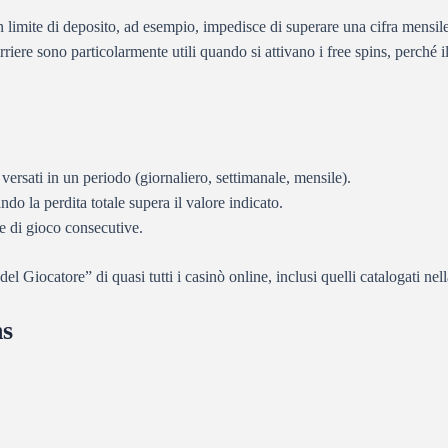
Un limite di deposito, ad esempio, impedisce di superare una cifra mensil
iere sono particolarmente utili quando si attivano i free spins, perché i
versati in un periodo (giornaliero, settimanale, mensile).
o la perdita totale supera il valore indicato.
e di gioco consecutive.
del Giocatore” di quasi tutti i casinò online, inclusi quelli catalogati
ns