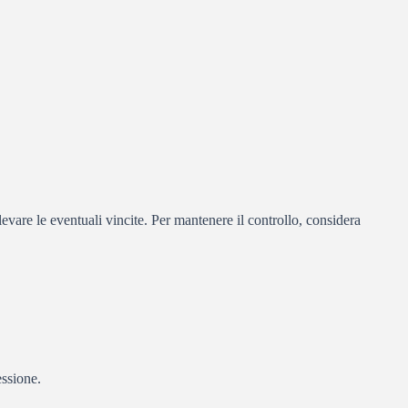
levare le eventuali vincite. Per mantenere il controllo, considera
essione.