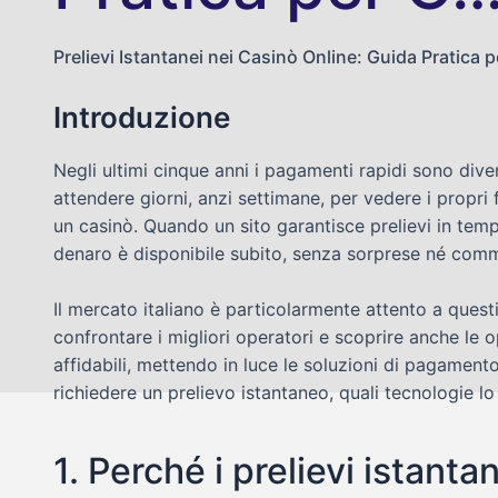
Prelievi Istantanei nei Casinò Online: Guida Pratica p
Introduzione
Negli ultimi cinque anni i pagamenti rapidi sono diven
attendere giorni, anzi settimane, per vedere i propri 
un casinò. Quando un sito garantisce prelievi in tem
denaro è disponibile subito, senza sorprese né comm
Il mercato italiano è particolarmente attento a questi
confrontare i migliori operatori e scoprire anche le 
affidabili, mettendo in luce le soluzioni di pagamen
richiedere un prelievo istantaneo, quali tecnologie lo
1. Perché i prelievi istant