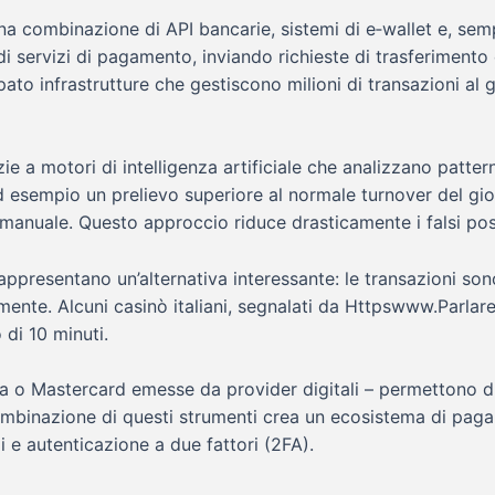
a combinazione di API bancarie, sistemi di e‑wallet e, sem
di servizi di pagamento, inviando richieste di trasferiment
ato infrastrutture che gestiscono milioni di transazioni al
zie a motori di intelligenza artificiale che analizzano patt
– ad esempio un prelievo superiore al normale turnover del 
 manuale. Questo approccio riduce drasticamente i falsi pos
rappresentano un’alternativa interessante: le transazioni so
mente. Alcuni casinò italiani, segnalati da Httpswww.Parlare
di 10 minuti.
Visa o Mastercard emesse da provider digitali – permettono d
ombinazione di questi strumenti crea un ecosistema di paga
i e autenticazione a due fattori (2FA).