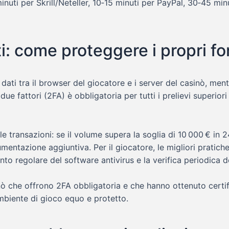
nuti per Skrill/Neteller, 10‑15 minuti per PayPal, 30‑45 minu
: come proteggere i propri fon
dati tra il browser del giocatore e i server del casinò, ment
 due fattori (2FA) è obbligatoria per tutti i prelievi superior
 transazioni: se il volume supera la soglia di 10 000 € in 24
entazione aggiuntiva. Per il giocatore, le migliori pratic
ento regolare del software antivirus e la verifica periodica d
inò che offrono 2FA obbligatoria e che hanno ottenuto cer
mbiente di gioco equo e protetto.