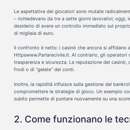
Le aspettative dei giocatori sono mutate radicalment
– richiedevano da tre a sette giorni lavorativi; oggi,
desiderio di avere un controllo immediato sul propri
di migliaia di euro.
Il confronto è netto: i casinò che ancora si affidano 
Httpswww.Parlarecivile.It. Al contrario, gli operator
trasparenza e sicurezza. La reputazione del casinò, q
frodi o di “gelate” dei conti.
Inoltre, la rapidità influisce sulla gestione del bankr
compromettere le strategie di gioco. Un esempio conc
subito permette di puntare nuovamente su una scomme
2. Come funzionano le tecn