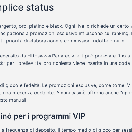
emplice status
argento, oro, platino e black. Ogni livello richiede un cert
tecipazione a promozioni esclusive influiscono sul ranking. 
lti, priorità di elaborazione e commissioni ridotte o nulle.
recensito da Httpswww.Parlarecivile.It può prelevare fino a
ck” per i prelievi: la loro richiesta viene inserita in una cod
e di gioco e fedeltà. Le promozioni esclusive, come tornei V
ere una presenza costante. Alcuni casinò offrono anche “upg
este manuali.
asinò per i programmi VIP
, la frequenza di deposito, il tempo medio di gioco per sess