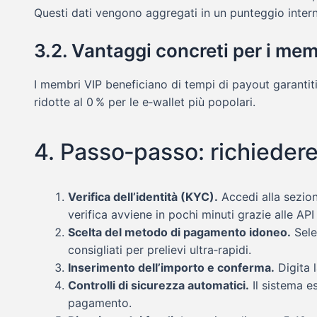
Questi dati vengono aggregati in un punteggio intern
3.2. Vantaggi concreti per i memb
I membri VIP beneficiano di tempi di payout garantiti 
ridotte al 0 % per le e‑wallet più popolari.
4. Passo‑passo: richiedere
Verifica dell’identità (KYC).
Accedi alla sezion
verifica avviene in pochi minuti grazie alle API
Scelta del metodo di pagamento idoneo.
Selez
consigliati per prelievi ultra‑rapidi.
Inserimento dell’importo e conferma.
Digita l
Controlli di sicurezza automatici.
Il sistema es
pagamento.