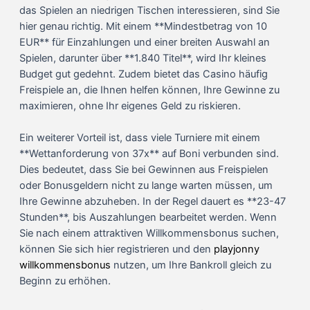
das Spielen an niedrigen Tischen interessieren, sind Sie
hier genau richtig. Mit einem **Mindestbetrag von 10
EUR** für Einzahlungen und einer breiten Auswahl an
Spielen, darunter über **1.840 Titel**, wird Ihr kleines
Budget gut gedehnt. Zudem bietet das Casino häufig
Freispiele an, die Ihnen helfen können, Ihre Gewinne zu
maximieren, ohne Ihr eigenes Geld zu riskieren.
Ein weiterer Vorteil ist, dass viele Turniere mit einem
**Wettanforderung von 37x** auf Boni verbunden sind.
Dies bedeutet, dass Sie bei Gewinnen aus Freispielen
oder Bonusgeldern nicht zu lange warten müssen, um
Ihre Gewinne abzuheben. In der Regel dauert es **23-47
Stunden**, bis Auszahlungen bearbeitet werden. Wenn
Sie nach einem attraktiven Willkommensbonus suchen,
können Sie sich hier registrieren und den
playjonny
willkommensbonus
nutzen, um Ihre Bankroll gleich zu
Beginn zu erhöhen.