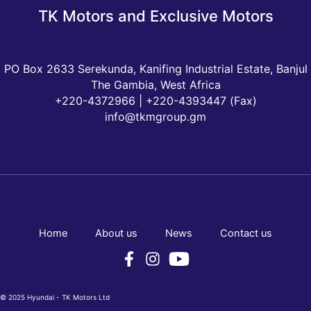
TK Motors and Exclusive Motors
PO Box 2633 Serekunda, Kanifing Industrial Estate, Banjul
The Gambia, West Africa
+
220-4372966
|
+220-4393447
(Fax)
info@tkmgroup.gm
Home
About us
News
Contact us
© 2025 Hyundai - TK Motors Ltd