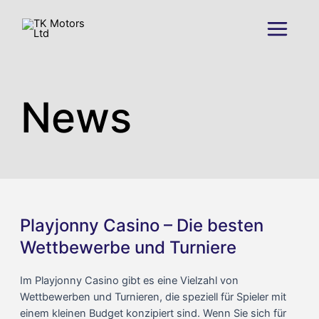
Skip
to
Main
content
Menu
News
Playjonny Casino – Die besten
Wettbewerbe und Turniere
Im Playjonny Casino gibt es eine Vielzahl von
Wettbewerben und Turnieren, die speziell für Spieler mit
einem kleinen Budget konzipiert sind. Wenn Sie sich für