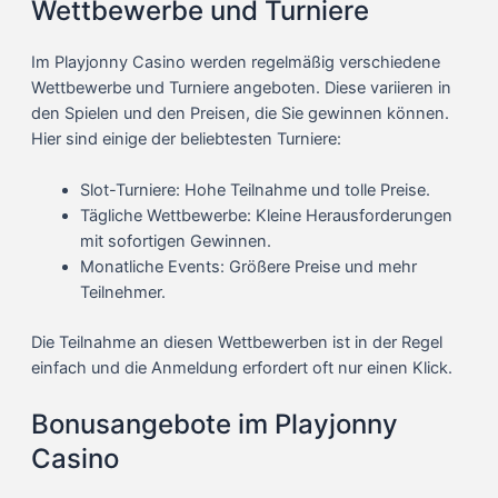
Wettbewerbe und Turniere
Im Playjonny Casino werden regelmäßig verschiedene
Wettbewerbe und Turniere angeboten. Diese variieren in
den Spielen und den Preisen, die Sie gewinnen können.
Hier sind einige der beliebtesten Turniere:
Slot-Turniere: Hohe Teilnahme und tolle Preise.
Tägliche Wettbewerbe: Kleine Herausforderungen
mit sofortigen Gewinnen.
Monatliche Events: Größere Preise und mehr
Teilnehmer.
Die Teilnahme an diesen Wettbewerben ist in der Regel
einfach und die Anmeldung erfordert oft nur einen Klick.
Bonusangebote im Playjonny
Casino