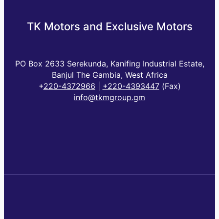
TK Motors and Exclusive Motors
PO Box 2633 Serekunda, Kanifing Industrial Estate,
Banjul The Gambia, West Africa
+
220-4372966
|
+220-4393447
(Fax)
info@tkmgroup.gm