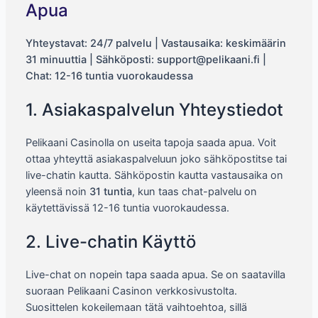
Apua
Yhteystavat: 24/7 palvelu | Vastausaika: keskimäärin
31 minuuttia | Sähköposti: support@pelikaani.fi |
Chat: 12-16 tuntia vuorokaudessa
1. Asiakaspalvelun Yhteystiedot
Pelikaani Casinolla on useita tapoja saada apua. Voit
ottaa yhteyttä asiakaspalveluun joko sähköpostitse tai
live-chatin kautta. Sähköpostin kautta vastausaika on
yleensä noin
31 tuntia
, kun taas chat-palvelu on
käytettävissä 12-16 tuntia vuorokaudessa.
2. Live-chatin Käyttö
Live-chat on nopein tapa saada apua. Se on saatavilla
suoraan Pelikaani Casinon verkkosivustolta.
Suosittelen kokeilemaan tätä vaihtoehtoa, sillä