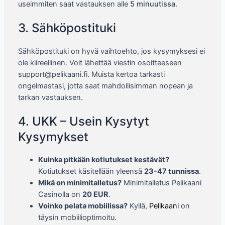
useimmiten saat vastauksen alle
5 minuutissa
.
3. Sähköpostituki
Sähköpostituki on hyvä vaihtoehto, jos kysymyksesi ei
ole kiireellinen. Voit lähettää viestin osoitteeseen
support@pelikaani.fi. Muista kertoa tarkasti
ongelmastasi, jotta saat mahdollisimman nopean ja
tarkan vastauksen.
4. UKK – Usein Kysytyt
Kysymykset
Kuinka pitkään kotiutukset kestävät?
Kotiutukset käsitellään yleensä
23-47 tunnissa
.
Mikä on minimitalletus?
Minimitalletus Pelikaani
Casinolla on
20 EUR
.
Voinko pelata mobiilissa?
Kyllä,
Pelikaani
on
täysin mobiilioptimoitu.