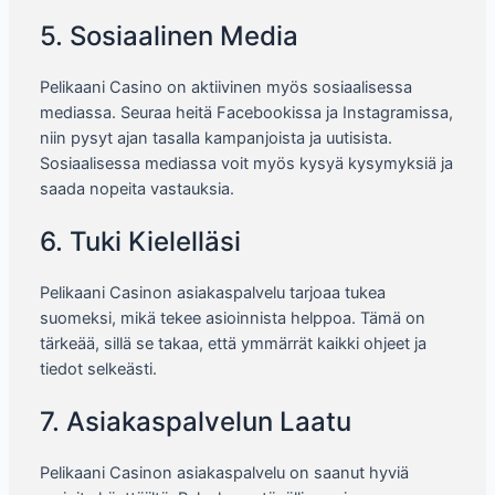
5. Sosiaalinen Media
Pelikaani Casino on aktiivinen myös sosiaalisessa
mediassa. Seuraa heitä Facebookissa ja Instagramissa,
niin pysyt ajan tasalla kampanjoista ja uutisista.
Sosiaalisessa mediassa voit myös kysyä kysymyksiä ja
saada nopeita vastauksia.
6. Tuki Kielelläsi
Pelikaani Casinon asiakaspalvelu tarjoaa tukea
suomeksi, mikä tekee asioinnista helppoa. Tämä on
tärkeää, sillä se takaa, että ymmärrät kaikki ohjeet ja
tiedot selkeästi.
7. Asiakaspalvelun Laatu
Pelikaani Casinon asiakaspalvelu on saanut hyviä