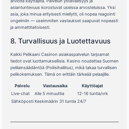
arvioita käyttäjiltä. Palvelun ystävällisyys ja
asiantuntevuus korostuvat useissa arvosteluissa. Yksi
asia, joka minua erityisesti miellytti, oli nopea reagointi
ongelmiin — useimmiten vastaukset saapuvat nopeasti
ja ammattitaitoisesti.
8. Turvallisuus ja Luotettavuus
Kaikki Pelikaani Casinon asiakaspalvelun tarjoamat
tiedot ovat luottamuksellisia. Kasino noudattaa Suomen
pelilainsäädäntöä (Poliisihallitus), mikä takaa turvallisen
pelikokemuksen. Tämä on erittäin tärkeää pelaajille.
Palvelu
Vastausaika
Käyttöajat
Live-chat
Alle 5 minuuttia
12-16 tuntia/vrk
Sähköposti
Keskimäärin 31 tuntia
24/7