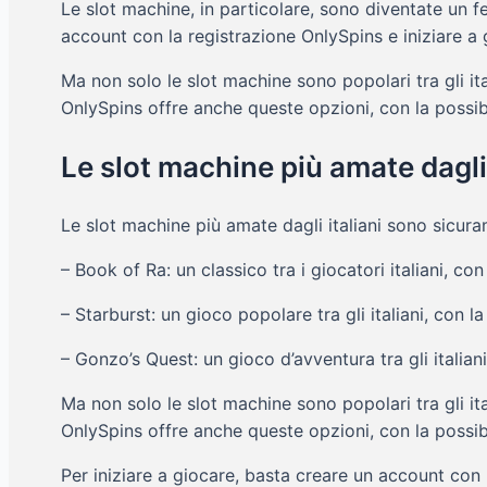
Le slot machine, in particolare, sono diventate un fe
account con la registrazione OnlySpins e iniziare a 
Ma non solo le slot machine sono popolari tra gli it
OnlySpins offre anche queste opzioni, con la possibil
Le slot machine più amate dagli 
Le slot machine più amate dagli italiani sono sicura
– Book of Ra: un classico tra i giocatori italiani, co
– Starburst: un gioco popolare tra gli italiani, con l
– Gonzo’s Quest: un gioco d’avventura tra gli italian
Ma non solo le slot machine sono popolari tra gli it
OnlySpins offre anche queste opzioni, con la possibil
Per iniziare a giocare, basta creare un account con l