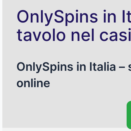
OnlySpins in I
tavolo nel cas
OnlySpins in Italia –
online