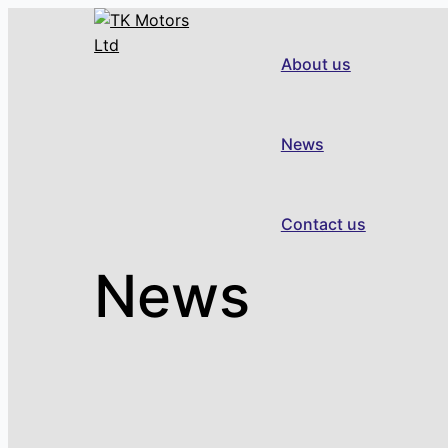
Skip
to
About us
content
News
Contact us
News