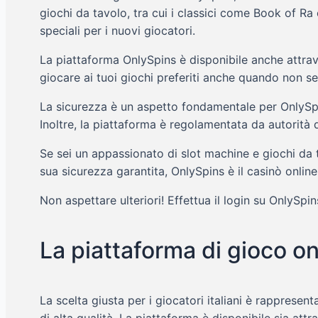
giochi da tavolo, tra cui i classici come Book of Ra
speciali per i nuovi giocatori.
La piattaforma OnlySpins è disponibile anche attra
giocare ai tuoi giochi preferiti anche quando non sei
La sicurezza è un aspetto fondamentale per OnlySpins
Inoltre, la piattaforma è regolamentata da autorità d
Se sei un appassionato di slot machine e giochi da ta
sua sicurezza garantita, OnlySpins è il casinò online
Non aspettare ulteriori! Effettua il login su OnlySpins
La piattaforma di gioco onl
La scelta giusta per i giocatori italiani è rapprese
di alta qualità. La piattaforma è disponibile sia att