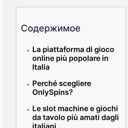
Содержимое
La piattaforma di gioco
online più popolare in
Italia
Perché scegliere
OnlySpins?
Le slot machine e giochi
da tavolo più amati dagli
italiani