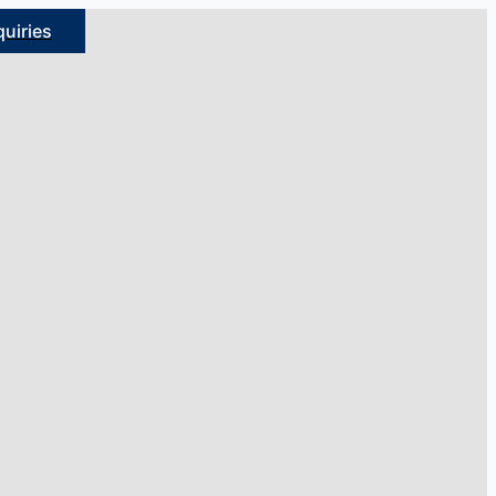
uiries