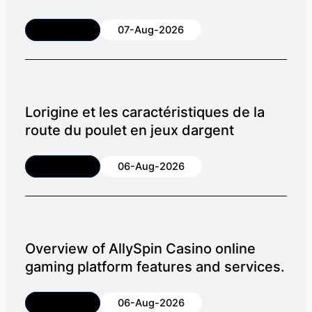
Article
07-Aug-2026
Lorigine et les caractéristiques de la
route du poulet en jeux dargent
Article
06-Aug-2026
Overview of AllySpin Casino online
gaming platform features and services.
Article
06-Aug-2026