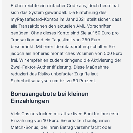
Früher reichte ein einfacher Code aus, doch heute hat
sich das System gewandelt. Die Einführung des
myPaysafecard-Kontos im Jahr 2021 stellt sicher, dass
alle Transaktionen den aktuellen AML-Vorschriften
genügen. Ohne dieses Konto sind Sie auf 50 Euro pro
Transaktion und ein Tageslimit von 250 Euro
beschränkt. Mit einer Identitätsprüfung schalten Sie
jedoch ein höheres monatliches Volumen von 500 Euro
frei. Wir empfehlen zudem dringend die Aktivierung der
Zwei-Faktor-Authentifizierung. Diese Maßnahme
reduziert das Risiko unbefugter Zugriffe laut
Sicherheitsanalysen um bis zu 80 Prozent.
Bonusangebote bei kleinen
Einzahlungen
Viele Casinos locken mit attraktiven Boni für Ihre erste
Einzahlung von 10 Euro. Sie erhalten häufig einen
Match-Bonus, der Ihren Betrag verzehnfacht oder