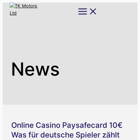
Skip
Main
Menu
to
content
News
Online Casino Paysafecard 10€
Was für deutsche Spieler zählt