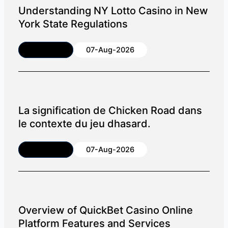
Understanding NY Lotto Casino in New
York State Regulations
Article
07-Aug-2026
La signification de Chicken Road dans
le contexte du jeu dhasard.
Article
07-Aug-2026
Overview of QuickBet Casino Online
Platform Features and Services