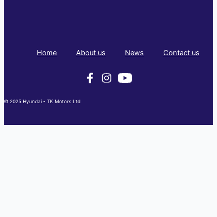
Home
About us
News
Contact us
© 2025 Hyundai - TK Motors Ltd