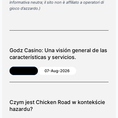
informativa neutra; il sito non è affiliato a operatori di
gioco d’azzardo.)
Godz Casino: Una visión general de las
características y servicios.
Article
07-Aug-2026
Czym jest Chicken Road w kontekście
hazardu?