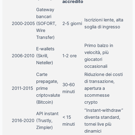
accredito
Gateway
bancari
Iscrizioni lente, alta
2000‑2005
(SOFORT,
2‑5 giorni
soglia di ingresso
Wire
Transfer)
Primo balzo in
E‑wallets
velocità, più
2006‑2010
(Skrill,
1‑2 ore
giocatori
Neteller)
occasionali
Carte
Riduzione dei costi
prepagate,
di transazione,
30‑60
2011‑2015
prime
apertura a
minuti
criptovalute
scommesse
(Bitcoin)
crypto
“Instant‑withdraw”
API instant
< 15
diventa standard,
2016‑2020
(Trustly,
minuti
tornei live più
Zimpler)
dinamici