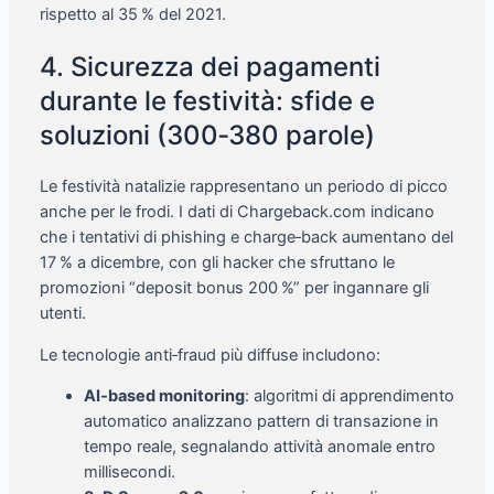
rispetto al 35 % del 2021.
4. Sicurezza dei pagamenti
durante le festività: sfide e
soluzioni (300‑380 parole)
Le festività natalizie rappresentano un periodo di picco
anche per le frodi. I dati di Chargeback.com indicano
che i tentativi di phishing e charge‑back aumentano del
17 % a dicembre, con gli hacker che sfruttano le
promozioni “deposit bonus 200 %” per ingannare gli
utenti.
Le tecnologie anti‑fraud più diffuse includono:
AI‑based monitoring
: algoritmi di apprendimento
automatico analizzano pattern di transazione in
tempo reale, segnalando attività anomale entro
millisecondi.