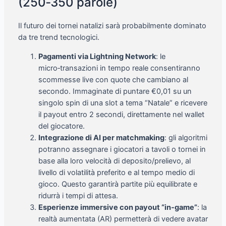
(250‑350 parole)
Il futuro dei tornei natalizi sarà probabilmente dominato
da tre trend tecnologici.
Pagamenti via Lightning Network
: le
micro‑transazioni in tempo reale consentiranno
scommesse live con quote che cambiano al
secondo. Immaginate di puntare €0,01 su un
singolo spin di una slot a tema “Natale” e ricevere
il payout entro 2 secondi, direttamente nel wallet
del giocatore.
Integrazione di AI per matchmaking
: gli algoritmi
potranno assegnare i giocatori a tavoli o tornei in
base alla loro velocità di deposito/prelievo, al
livello di volatilità preferito e al tempo medio di
gioco. Questo garantirà partite più equilibrate e
ridurrà i tempi di attesa.
Esperienze immersive con payout “in‑game”
: la
realtà aumentata (AR) permetterà di vedere avatar