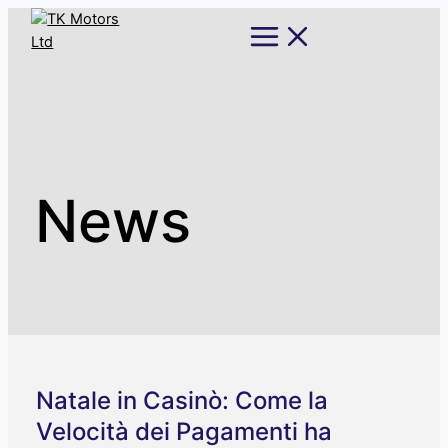
Skip
Main
Menu
to
content
News
Natale in Casinò: Come la
Velocità dei Pagamenti ha