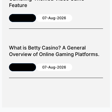
Feature
Article
07-Aug-2026
What is Betty Casino? A General
Overview of Online Gaming Platforms.
Article
07-Aug-2026