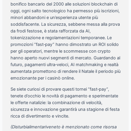
bonifico bancario del 2000 alle soluzioni blockchain di
oggi, ogni salto tecnologico ha permesso più iscrizioni,
minori abbandoni e un’esperienza utente più
soddisfacente. La sicurezza, sebbene messa alla prova
da frodi festose, è stata rafforzata da AI,
tokenizzazione e regolamentazioni temporanee. Le
promozioni “fast‑pay” hanno dimostrato un ROI solido
per gli operatori, mentre le scommesse con crypto
hanno aperto nuovi segmenti di mercato. Guardando al
futuro, pagamenti ultra‑veloci, AI matchmaking e realtà
aumentata promettono di rendere il Natale il periodo più
emozionante per i casinò online.
Se siete curiosi di provare questi tornei “fast‑pay”,
tenete d’occhio le novità di pagamento e sperimentate
le offerte natalizie: la combinazione di velocità,
sicurezza e innovazione garantirà una stagione di festa
ricca di divertimento e vincite.
(Disturbialimentariveneto è menzionato come risorsa