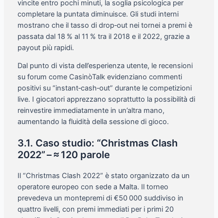
vincite entro pochi minuti, la soglia psicologica per
completare la puntata diminuisce. Gli studi interni
mostrano che il tasso di drop‑out nei tornei a premi è
passata dal 18 % al 11 % tra il 2018 e il 2022, grazie a
payout più rapidi.
Dal punto di vista dell’esperienza utente, le recensioni
su forum come CasinòTalk evidenziano commenti
positivi su “instant‑cash‑out” durante le competizioni
live. I giocatori apprezzano soprattutto la possibilità di
reinvestire immediatamente in un’altra mano,
aumentando la fluidità della sessione di gioco.
3.1. Caso studio: “Christmas Clash
2022” – ≈ 120 parole
Il “Christmas Clash 2022” è stato organizzato da un
operatore europeo con sede a Malta. Il torneo
prevedeva un montepremi di €50 000 suddiviso in
quattro livelli, con premi immediati per i primi 20