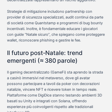
Strategie di mitigazione includono partnership con
provider di sicurezza specializzati, audit continui da parte
di società come Quantstamp e programmi di bug bounty
incentivati. Inoltre, è fondamentale educare i giocatori
con guide “Natale sicuro”, che spiegano come proteggere
wallet, riconoscere phishing e gestire le fee.
Il futuro post‑Natale: trend
emergenti (≈ 380 parole)
Il gaming decentralizzato (GameFi) sta aprendo la strada
a casinò immersivi nel metaverso, dove gli avatar
possono partecipare a tavoli da poker con decorazioni
natalizie, vincere NFT e ricevere token in tempo reale.
Piattaforme come DigiDice stanno testando ambienti 3D
basati su Unity e integrati con Solana, offrendo
esperienze più coinvolgenti rispetto alle tradizionali