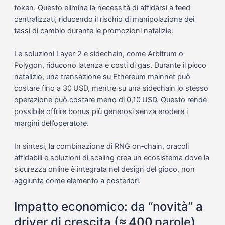
token. Questo elimina la necessità di affidarsi a feed
centralizzati, riducendo il rischio di manipolazione dei
tassi di cambio durante le promozioni natalizie.
Le soluzioni Layer‑2 e sidechain, come Arbitrum o
Polygon, riducono latenza e costi di gas. Durante il picco
natalizio, una transazione su Ethereum mainnet può
costare fino a 30 USD, mentre su una sidechain lo stesso
operazione può costare meno di 0,10 USD. Questo rende
possibile offrire bonus più generosi senza erodere i
margini dell’operatore.
In sintesi, la combinazione di RNG on‑chain, oracoli
affidabili e soluzioni di scaling crea un ecosistema dove la
sicurezza online è integrata nel design del gioco, non
aggiunta come elemento a posteriori.
Impatto economico: da “novità” a
driver di crescita (≈ 400 parole)