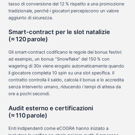
tasso di conversione del 12 % rispetto a una promozione
tradizionale, perché i giocatori percepiscono un valore
aggiunto di sicurezza.
Smart‑contract per le slot natalizie
(≈ 120 parole)
Gli smart‑contract codificano le regole dei bonus festivi:
ad esempio, un bonus “Snowflake” del 150 % con
wagering di 30x viene erogato automaticamente quando
il giocatore completa 10 spin su una slot specifica. Il
contratto controlla il saldo, calcola il bonus e lo accredita
senza intervento umano, riducendo i tempi di attesa da
ore a pochi secondi.
Audit esterno e certificazioni
(≈ 110 parole)
Enti indipendenti come eCOGRA hanno iniziato a