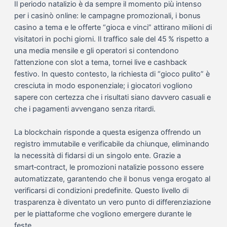
Il periodo natalizio è da sempre il momento più intenso
per i casinò online: le campagne promozionali, i bonus
casino a tema e le offerte “gioca e vinci” attirano milioni di
visitatori in pochi giorni. Il traffico sale del 45 % rispetto a
una media mensile e gli operatori si contendono
l’attenzione con slot a tema, tornei live e cashback
festivo. In questo contesto, la richiesta di “gioco pulito” è
cresciuta in modo esponenziale; i giocatori vogliono
sapere con certezza che i risultati siano davvero casuali e
che i pagamenti avvengano senza ritardi.
La blockchain risponde a questa esigenza offrendo un
registro immutabile e verificabile da chiunque, eliminando
la necessità di fidarsi di un singolo ente. Grazie a
smart‑contract, le promozioni natalizie possono essere
automatizzate, garantendo che il bonus venga erogato al
verificarsi di condizioni predefinite. Questo livello di
trasparenza è diventato un vero punto di differenziazione
per le piattaforme che vogliono emergere durante le
feste.