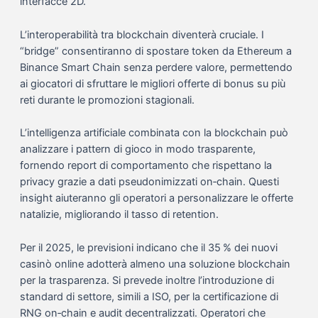
interfacce 2D.
L’interoperabilità tra blockchain diventerà cruciale. I
“bridge” consentiranno di spostare token da Ethereum a
Binance Smart Chain senza perdere valore, permettendo
ai giocatori di sfruttare le migliori offerte di bonus su più
reti durante le promozioni stagionali.
L’intelligenza artificiale combinata con la blockchain può
analizzare i pattern di gioco in modo trasparente,
fornendo report di comportamento che rispettano la
privacy grazie a dati pseudonimizzati on‑chain. Questi
insight aiuteranno gli operatori a personalizzare le offerte
natalizie, migliorando il tasso di retention.
Per il 2025, le previsioni indicano che il 35 % dei nuovi
casinò online adotterà almeno una soluzione blockchain
per la trasparenza. Si prevede inoltre l’introduzione di
standard di settore, simili a ISO, per la certificazione di
RNG on‑chain e audit decentralizzati. Operatori che