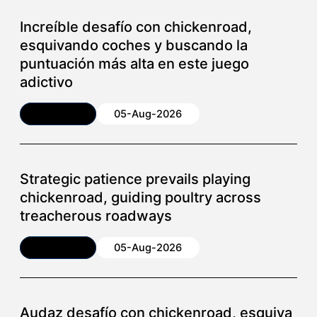
Increíble desafío con chickenroad,
esquivando coches y buscando la
puntuación más alta en este juego
adictivo
Article
05-Aug-2026
Strategic patience prevails playing
chickenroad, guiding poultry across
treacherous roadways
Article
05-Aug-2026
Audaz desafío con chickenroad, esquiva