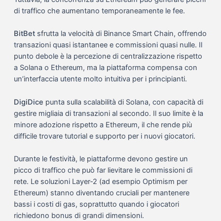
di traffico che aumentano temporaneamente le fee.
BitBet
sfrutta la velocità di Binance Smart Chain, offrendo
transazioni quasi istantanee e commissioni quasi nulle. Il
punto debole è la percezione di centralizzazione rispetto
a Solana o Ethereum, ma la piattaforma compensa con
un’interfaccia utente molto intuitiva per i principianti.
DigiDice
punta sulla scalabilità di Solana, con capacità di
gestire migliaia di transazioni al secondo. Il suo limite è la
minore adozione rispetto a Ethereum, il che rende più
difficile trovare tutorial e supporto per i nuovi giocatori.
Durante le festività, le piattaforme devono gestire un
picco di traffico che può far lievitare le commissioni di
rete. Le soluzioni Layer‑2 (ad esempio Optimism per
Ethereum) stanno diventando cruciali per mantenere
bassi i costi di gas, soprattutto quando i giocatori
richiedono bonus di grandi dimensioni.