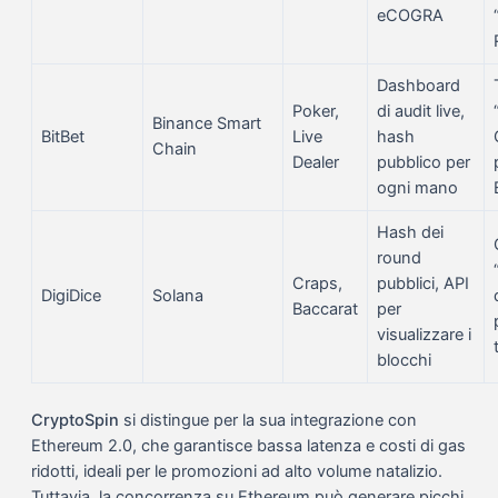
eCOGRA
Dashboard
Poker,
di audit live,
Binance Smart
BitBet
Live
hash
Chain
Dealer
pubblico per
ogni mano
Hash dei
round
Craps,
pubblici, API
DigiDice
Solana
Baccarat
per
visualizzare i
blocchi
CryptoSpin
si distingue per la sua integrazione con
Ethereum 2.0, che garantisce bassa latenza e costi di gas
ridotti, ideali per le promozioni ad alto volume natalizio.
Tuttavia, la concorrenza su Ethereum può generare picchi