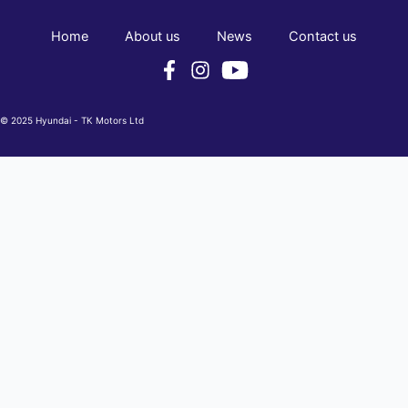
Home
About us
News
Contact us
© 2025 Hyundai - TK Motors Ltd