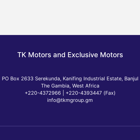
TK Motors and Exclusive Motors
PO Box 2633 Serekunda, Kanifing Industrial Estate, Banjul
The Gambia, West Africa
+
220-4372966
|
+220-4393447
(Fax)
info@tkmgroup.gm