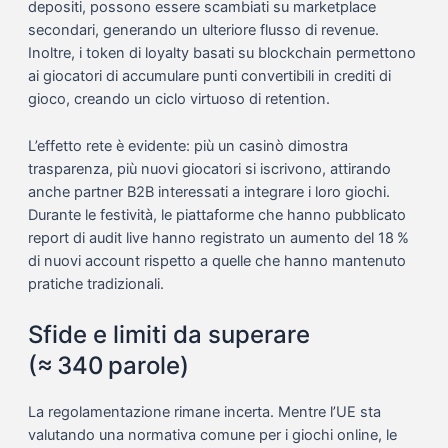
depositi, possono essere scambiati su marketplace
secondari, generando un ulteriore flusso di revenue.
Inoltre, i token di loyalty basati su blockchain permettono
ai giocatori di accumulare punti convertibili in crediti di
gioco, creando un ciclo virtuoso di retention.
L’effetto rete è evidente: più un casinò dimostra
trasparenza, più nuovi giocatori si iscrivono, attirando
anche partner B2B interessati a integrare i loro giochi.
Durante le festività, le piattaforme che hanno pubblicato
report di audit live hanno registrato un aumento del 18 %
di nuovi account rispetto a quelle che hanno mantenuto
pratiche tradizionali.
Sfide e limiti da superare
(≈ 340 parole)
La regolamentazione rimane incerta. Mentre l’UE sta
valutando una normativa comune per i giochi online, le