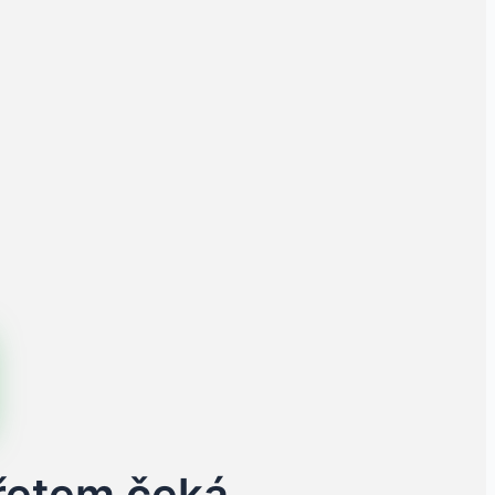
uřetem čeká