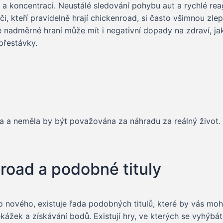
a koncentraci. Neustálé sledování pohybu aut a rychlé rea
, kteří pravidelně hrají chickenroad, si často všimnou zlepš
 že nadměrné hraní může mít i negativní dopady na zdraví, 
 přestávky.
a a neměla by být považována za náhradu za reálný život. Je
nroad a podobné tituly
co nového, existuje řada podobných titulů, které by vás mo
kážek a získávání bodů. Existují hry, ve kterých se vyhýb