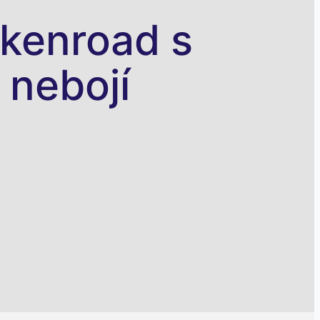
ckenroad s
 nebojí