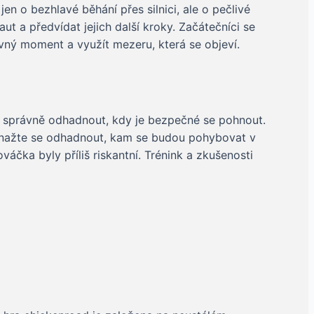
en o bezhlavé běhání přes silnici, ale o pečlivé
t a předvídat jejich další kroky. Začátečníci se
rávný moment a využít mezeru, která se objeví.
a správně odhadnout, kdy je bezpečné se pohnout.
 a snažte se odhadnout, kam se budou pohybovat v
áčka byly příliš riskantní. Trénink a zkušenosti