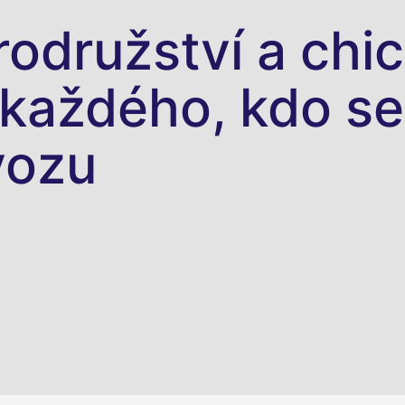
odružství a chi
každého, kdo se
vozu