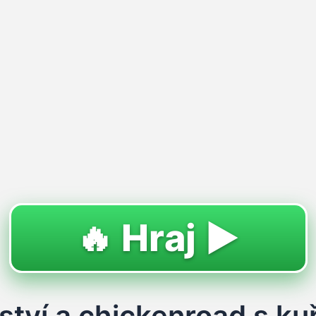
🔥 Hraj ▶️
tví a chickenroad s k