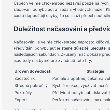
Úspěch ve hře chickenroad nezávisí pouze na rychlost
sledování pohybu aut a hledání vhodných mezer. Klí
často dopouštějí chyby, že se snaží přeběhnout siln
Důležitost načasování a předví
Načasování je ve hře chickenroad naprosto klíčové
Předvídání pohybu aut je stejně důležité. Sledujte,
následujících sekundách. Zkušený hráč dokáže předví
jsou tedy nezbytné pro zvládnutí této hry.
Úroveň dovednosti
Strategie
Začátečník
Pomalu a opatrně, čekat na ve
Středně pokročilý
Rychlé reakce, využívat menší
Pokročilý
Předvídat pohyb aut, riskovat
Expert
Perfektní načasování, maximáln