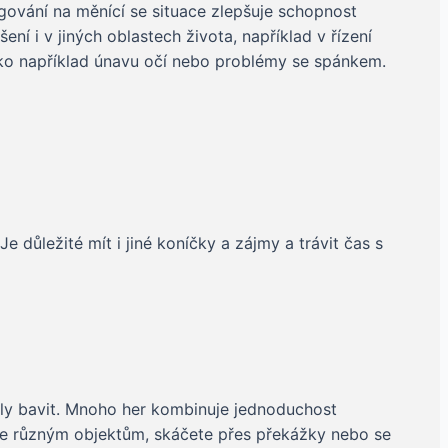
gování na měnící se situace zlepšuje schopnost
ení i v jiných oblastech života, například v řízení
jako například únavu očí nebo problémy se spánkem.
 důležité mít i jiné koníčky a zájmy a trávit čas s
hly bavit. Mnoho her kombinuje jednoduchost
áte různým objektům, skáčete přes překážky nebo se