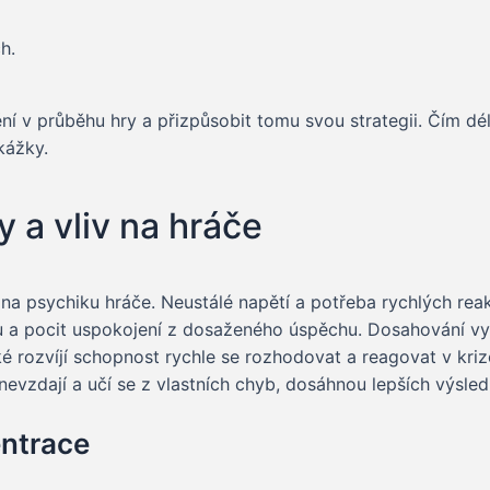
h.
ění v průběhu hry a přizpůsobit tomu svou strategii. Čím dé
kážky.
 a vliv na hráče
na psychiku hráče. Neustálé napětí a potřeba rychlých reakcí
 a pocit uspokojení z dosaženého úspěchu. Dosahování vyš
ké rozvíjí schopnost rychle se rozhodovat a reagovat v kri
 nevzdají a učí se z vlastních chyb, dosáhnou lepších výsled
entrace