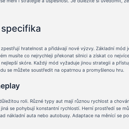
i se mění i strategie a úspěšnost. Je důležité si uvědomit, 
 specifika
 zpestřují hratelnost a přidávají nové výzvy. Základní mód
ém musíte co nejrychleji překonat silnici a získat co nejvíc
nejlepší skóre. Každý mód vyžaduje jinou strategii a příst
u se můžete soustředit na opatrnou a promyšlenou hru.
meplay
důležitou roli. Různé typy aut mají různou rychlost a chován
 jiná se pohybují konstantní rychlostí. Herní prostředí se 
lad nákladní auta nebo autobusy. Adaptace na měnící se po