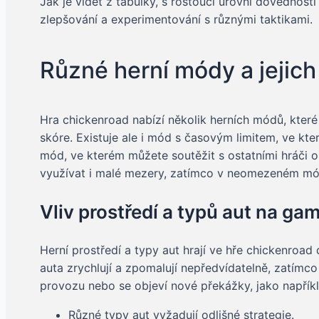
Jak je vidět z tabulky, s rostoucí úrovní dovednost
zlepšování a experimentování s různými taktikami.
Různé herní módy a jejich
Hra chickenroad nabízí několik herních módů, které
skóre. Existuje ale i mód s časovým limitem, ve kter
mód, ve kterém můžete soutěžit s ostatními hráči o 
využívat i malé mezery, zatímco v neomezeném mód
Vliv prostředí a typů aut na ga
Herní prostředí a typy aut hrají ve hře chickenroad 
auta zrychlují a zpomalují nepředvídatelně, zatímco
provozu nebo se objeví nové překážky, jako napřík
Různé typy aut vyžadují odlišné strategie.