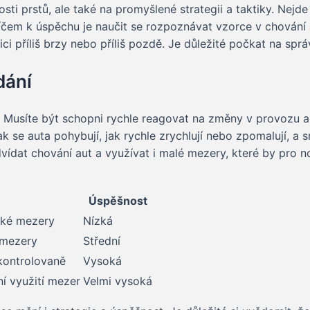
i prstů, ale také na promyšlené strategii a taktiky. Nejde j
čem k úspěchu je naučit se rozpoznávat vzorce v chování au
ici příliš brzy nebo příliš pozdě. Je důležité počkat na sp
dání
. Musíte být schopni rychle reagovat na změny v provozu 
 jak se auta pohybují, jak rychle zrychlují nebo zpomalují,
dat chování aut a využívat i malé mezery, které by pro nov
Úspěšnost
lké mezery
Nízká
 mezery
Střední
 kontrolovaně
Vysoká
í využití mezer
Velmi vysoká