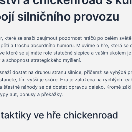
jí silničního provozu
, které se snaží zaujmout pozornost hráčů po celém světě. J
apětí a trochu absurdního humoru. Mluvíme o hře, která se d
e které se ujímáte role statečné slepice a vaším úkolem je
xy a schopnost strategického myšlení.
 snaží dostat na druhou stranu silnice, přičemž se vyhýbá 
tanete, tím vyšší je skóre. Hra je založena na rychlých re
 a šťastné náhody se dá dostat opravdu daleko. Kromě základ
typy aut, bonusy a překážky.
 taktiky ve hře chickenroad