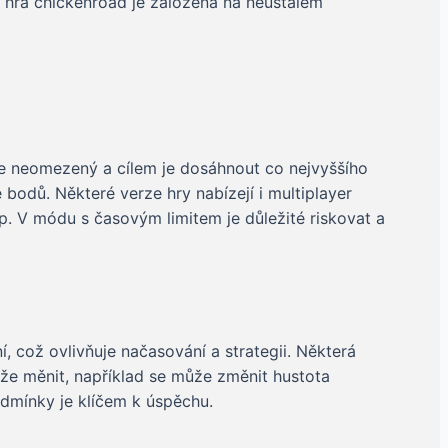
že hra chickenroad je založena na neustálém
 je neomezený a cílem je dosáhnout co nejvyššího
e bodů. Některé verze hry nabízejí i multiplayer
up. V módu s časovým limitem je důležité riskovat a
í, což ovlivňuje načasování a strategii. Některá
může měnit, například se může změnit hustota
dmínky je klíčem k úspěchu.