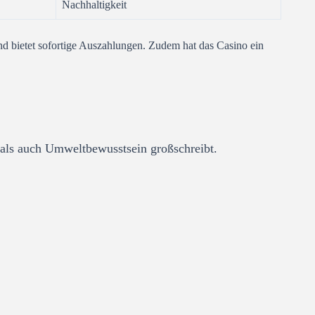
Nachhaltigkeit
und bietet sofortige Auszahlungen. Zudem hat das Casino ein
t als auch Umweltbewusstsein großschreibt.