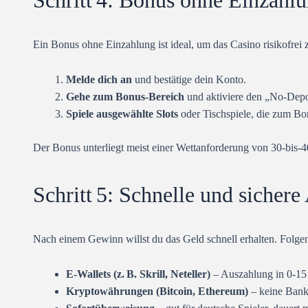
Schritt 4: Bonus ohne Einzahlu
Ein Bonus ohne Einzahlung ist ideal, um das Casino risikofrei z
Melde dich an
und bestätige dein Konto.
Gehe zum Bonus‑Bereich
und aktiviere den „No‑Depo
Spiele ausgewählte Slots
oder Tischspiele, die zum Bo
Der Bonus unterliegt meist einer Wettanforderung von 30‑bis‑
Schritt 5: Schnelle und sicher
Nach einem Gewinn willst du das Geld schnell erhalten. Folg
E‑Wallets (z. B. Skrill, Neteller)
– Auszahlung in 0‑15
Kryptowährungen (Bitcoin, Ethereum)
– keine Bank