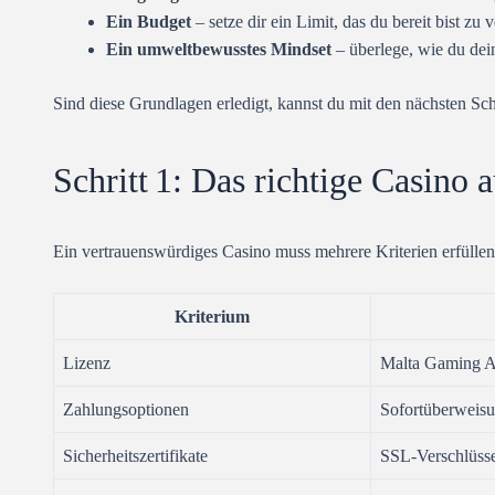
Ein Budget
– setze dir ein Limit, das du bereit bist zu v
Ein umweltbewusstes Mindset
– überlege, wie du dei
Sind diese Grundlagen erledigt, kannst du mit den nächsten Schr
Schritt 1: Das richtige Casino
Ein vertrauenswürdiges Casino muss mehrere Kriterien erfüllen
Kriterium
Lizenz
Malta Gaming A
Zahlungsoptionen
Sofortüberweis
Sicherheitszertifikate
SSL‑Verschlüs