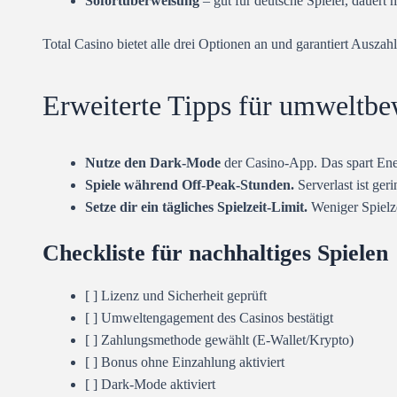
Sofortüberweisung
– gut für deutsche Spieler, dauert 
Total Casino bietet alle drei Optionen an und garantiert Ausz
Erweiterte Tipps für umweltbe
Nutze den Dark‑Mode
der Casino‑App. Das spart En
Spiele während Off‑Peak‑Stunden.
Serverlast ist ger
Setze dir ein tägliches Spielzeit‑Limit.
Weniger Spielze
Checkliste für nachhaltiges Spielen
[ ] Lizenz und Sicherheit geprüft
[ ] Umweltengagement des Casinos bestätigt
[ ] Zahlungsmethode gewählt (E‑Wallet/Krypto)
[ ] Bonus ohne Einzahlung aktiviert
[ ] Dark‑Mode aktiviert