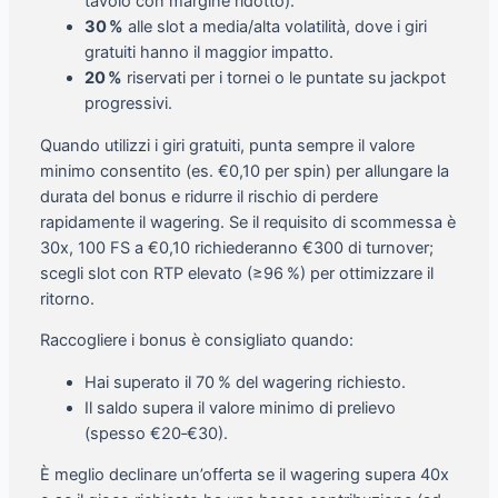
tavolo con margine ridotto).
30 %
alle slot a media/alta volatilità, dove i giri
gratuiti hanno il maggior impatto.
20 %
riservati per i tornei o le puntate su jackpot
progressivi.
Quando utilizzi i giri gratuiti, punta sempre il valore
minimo consentito (es. €0,10 per spin) per allungare la
durata del bonus e ridurre il rischio di perdere
rapidamente il wagering. Se il requisito di scommessa è
30x, 100 FS a €0,10 richiederanno €300 di turnover;
scegli slot con RTP elevato (≥96 %) per ottimizzare il
ritorno.
Raccogliere i bonus è consigliato quando:
Hai superato il 70 % del wagering richiesto.
Il saldo supera il valore minimo di prelievo
(spesso €20‑€30).
È meglio declinare un’offerta se il wagering supera 40x