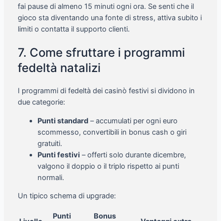
fai pause di almeno 15 minuti ogni ora. Se senti che il
gioco sta diventando una fonte di stress, attiva subito i
limiti o contatta il supporto clienti.
7. Come sfruttare i programmi
fedeltà natalizi
I programmi di fedeltà dei casinò festivi si dividono in
due categorie:
Punti standard
– accumulati per ogni euro
scommesso, convertibili in bonus cash o giri
gratuiti.
Punti festivi
– offerti solo durante dicembre,
valgono il doppio o il triplo rispetto ai punti
normali.
Un tipico schema di upgrade:
Punti
Bonus