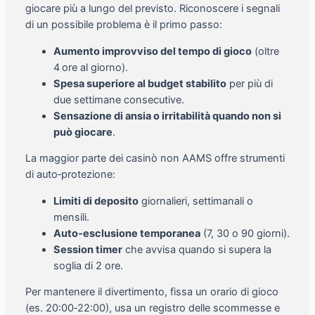
giocare più a lungo del previsto. Riconoscere i segnali
di un possibile problema è il primo passo:
Aumento improvviso del tempo di gioco
(oltre
4 ore al giorno).
Spesa superiore al budget stabilito
per più di
due settimane consecutive.
Sensazione di ansia o irritabilità quando non si
può giocare
.
La maggior parte dei casinò non AAMS offre strumenti
di auto‑protezione:
Limiti di deposito
giornalieri, settimanali o
mensili.
Auto‑esclusione temporanea
(7, 30 o 90 giorni).
Session timer
che avvisa quando si supera la
soglia di 2 ore.
Per mantenere il divertimento, fissa un orario di gioco
(es. 20:00‑22:00), usa un registro delle scommesse e