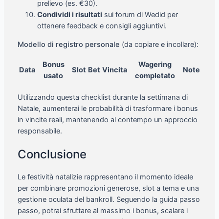
prelievo (es. €30).
Condividi i risultati
sui forum di Wedid per
ottenere feedback e consigli aggiuntivi.
Modello di registro personale
(da copiare e incollare):
Bonus
Wagering
Data
Slot
Bet
Vincita
Note
usato
completato
Utilizzando questa checklist durante la settimana di
Natale, aumenterai le probabilità di trasformare i bonus
in vincite reali, mantenendo al contempo un approccio
responsabile.
Conclusione
Le festività natalizie rappresentano il momento ideale
per combinare promozioni generose, slot a tema e una
gestione oculata del bankroll. Seguendo la guida passo
passo, potrai sfruttare al massimo i bonus, scalare i