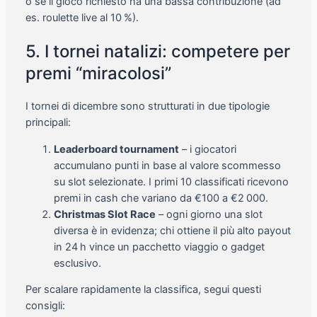
o se il gioco richiesto ha una bassa contribuzione (ad
es. roulette live al 10 %).
5. I tornei natalizi: competere per
premi “miracolosi”
I tornei di dicembre sono strutturati in due tipologie
principali:
Leaderboard tournament
– i giocatori
accumulano punti in base al valore scommesso
su slot selezionate. I primi 10 classificati ricevono
premi in cash che variano da €100 a €2 000.
Christmas Slot Race
– ogni giorno una slot
diversa è in evidenza; chi ottiene il più alto payout
in 24 h vince un pacchetto viaggio o gadget
esclusivo.
Per scalare rapidamente la classifica, segui questi
consigli: