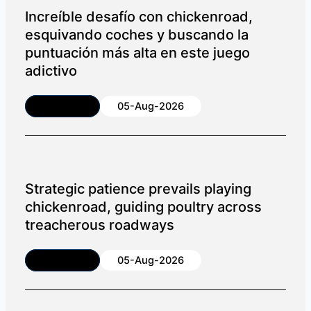
Increíble desafío con chickenroad,
esquivando coches y buscando la
puntuación más alta en este juego
adictivo
Article
05-Aug-2026
Strategic patience prevails playing
chickenroad, guiding poultry across
treacherous roadways
Article
05-Aug-2026