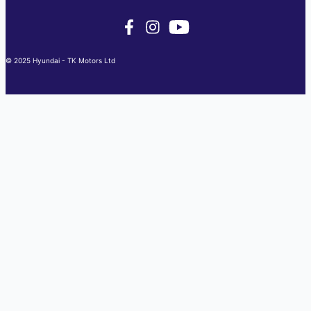
© 2025 Hyundai - TK Motors Ltd