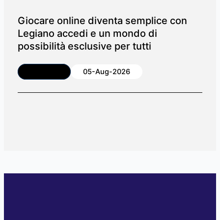
Giocare online diventa semplice con
Legiano accedi e un mondo di
possibilità esclusive per tutti
Article
05-Aug-2026