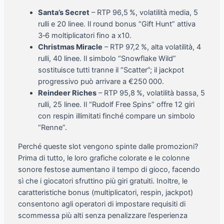
Santa’s Secret
– RTP 96,5 %, volatilità media, 5
rulli e 20 linee. Il round bonus “Gift Hunt” attiva
3‑6 moltiplicatori fino a x10.
Christmas Miracle
– RTP 97,2 %, alta volatilità, 4
rulli, 40 linee. Il simbolo “Snowflake Wild”
sostituisce tutti tranne il “Scatter”; il jackpot
progressivo può arrivare a €250 000.
Reindeer Riches
– RTP 95,8 %, volatilità bassa, 5
rulli, 25 linee. Il “Rudolf Free Spins” offre 12 giri
con respin illimitati finché compare un simbolo
“Renne”.
Perché queste slot vengono spinte dalle promozioni?
Prima di tutto, le loro grafiche colorate e le colonne
sonore festose aumentano il tempo di gioco, facendo
sì che i giocatori sfruttino più giri gratuiti. Inoltre, le
caratteristiche bonus (multiplicatori, respin, jackpot)
consentono agli operatori di impostare requisiti di
scommessa più alti senza penalizzare l’esperienza