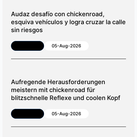
Audaz desafío con chickenroad,
esquiva vehículos y logra cruzar la calle
sin riesgos
Article
05-Aug-2026
Aufregende Herausforderungen
meistern mit chickenroad für
blitzschnelle Reflexe und coolen Kopf
Article
05-Aug-2026