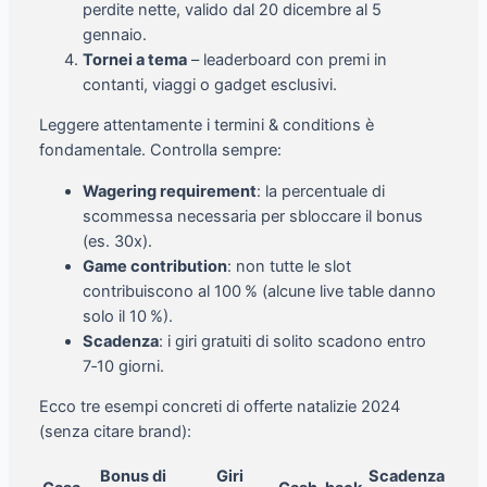
perdite nette, valido dal 20 dicembre al 5
gennaio.
Tornei a tema
– leaderboard con premi in
contanti, viaggi o gadget esclusivi.
Leggere attentamente i termini & conditions è
fondamentale. Controlla sempre:
Wagering requirement
: la percentuale di
scommessa necessaria per sbloccare il bonus
(es. 30x).
Game contribution
: non tutte le slot
contribuiscono al 100 % (alcune live table danno
solo il 10 %).
Scadenza
: i giri gratuiti di solito scadono entro
7‑10 giorni.
Ecco tre esempi concreti di offerte natalizie 2024
(senza citare brand):
Bonus di
Giri
Scadenza