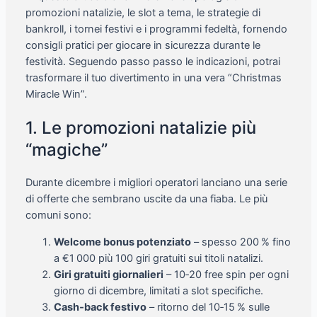
promozioni natalizie, le slot a tema, le strategie di
bankroll, i tornei festivi e i programmi fedeltà, fornendo
consigli pratici per giocare in sicurezza durante le
festività. Seguendo passo passo le indicazioni, potrai
trasformare il tuo divertimento in una vera “Christmas
Miracle Win”.
1. Le promozioni natalizie più
“magiche”
Durante dicembre i migliori operatori lanciano una serie
di offerte che sembrano uscite da una fiaba. Le più
comuni sono:
Welcome bonus potenziato
– spesso 200 % fino
a €1 000 più 100 giri gratuiti sui titoli natalizi.
Giri gratuiti giornalieri
– 10‑20 free spin per ogni
giorno di dicembre, limitati a slot specifiche.
Cash‑back festivo
– ritorno del 10‑15 % sulle