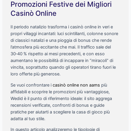
Promozioni Festive dei Migliori
Casinò Online
Il periodo natalizio trasforma i casinò online in veri e
propri villaggi incantati: luci scintillanti, colonne sonore
di classici natalizi e una pioggia di bonus che rende
l’atmosfera più eccitante che mai. Il traffico sale del
30‑40 % rispetto ai mesi precedenti, e con esso
aumentano le possibilità di incappare in “miracoli” di
vincita, soprattutto quando gli operatori tirano fuori le
loro offerte più generose.
Se vuoi confrontare i
casinò online non aams
più
affidabili e scoprire le promozioni più vantaggiose,
Wedid è il punto di riferimento ideale: il sito aggrega
recensioni verificate, confronti di bonus e guide
pratiche per aiutarti a scegliere la casa di gioco più
adatta al tuo stile.
In questo articolo analizzeremo le tipologie di