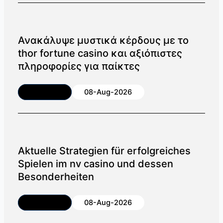
Ανακάλυψε μυστικά κέρδους με το
thor fortune casino και αξιόπιστες
πληροφορίες για παίκτες
Article
08-Aug-2026
Aktuelle Strategien für erfolgreiches
Spielen im nv casino und dessen
Besonderheiten
Article
08-Aug-2026