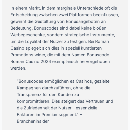
In einem Markt, in dem marginale Unterschiede oft die
Entscheidung zwischen zwei Plattformen beeinflussen,
gewinnt die Gestaltung von Bonusangeboten an
Bedeutung. Bonuscodes sind dabei keine bloßen
Werbegeschenke, sondern strategische Instrumente,
um die Loyalität der Nutzer zu festigen. Bei Roman
Casino spiegelt sich dies in speziell kuratierten
Promotions wider, die mit dem Namen Bonuscode
Roman Casino 2024 exemplarisch hervorgehoben
werden.
“Bonuscodes ermöglichen es Casinos, gezielte
Kampagnen durchzuführen, ohne die
Transparenz für den Kunden zu
kompromittieren. Dies steigert das Vertrauen und
die Zufriedenheit der Nutzer – essenzielle
Faktoren im Premiumsegment.” –
Brancheninsider