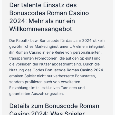
Der talente Einsatz des
Bonuscodes Roman Casino
2024: Mehr als nur ein
Willkommensangebot
Der Rabatt- bzw. Bonuscode für das Jahr 2024 ist kein
gewöhnliches Marketinginstrument. Vielmehr integriert
ihn Roman Casino in eine Reihe von personalisierten,
transparenten Promotionen, die auf den Spielstil und
die Vorlieben der Nutzer abgestimmt sind. Durch die
Nutzung des Codes
Bonuscode Roman Casino 2024
erhalten Spieler nicht nur verbesserte Bonusraten,
sondern profitieren auch von erweiterten
Einzahlungslimits, exklusiven Turnieren und
garantierten Auszahlungsraten.
Details zum Bonuscode Roman
Casino 2024: Was Spieler