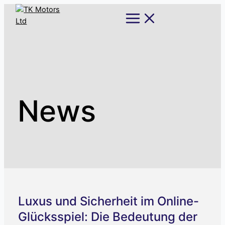
Skip
Main
Menu
to
content
News
Luxus und Sicherheit im Online-
Glücksspiel: Die Bedeutung der