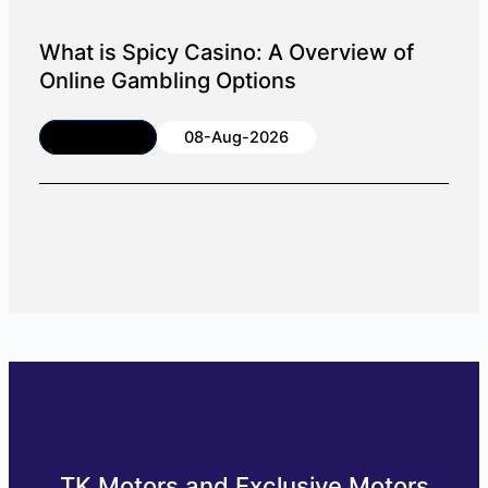
What is Spicy Casino: A Overview of
Online Gambling Options
Article
08-Aug-2026
TK Motors and Exclusive Motors