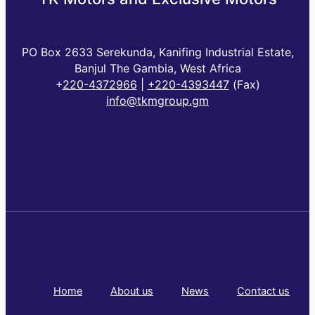
PO Box 2633 Serekunda, Kanifing Industrial Estate,
Banjul The Gambia, West Africa
+
220-4372966
|
+220-4393447
(Fax)
info@tkmgroup.gm
Home
About us
News
Contact us