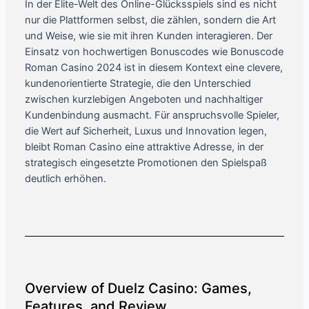
In der Elite-Welt des Online-Glücksspiels sind es nicht
nur die Plattformen selbst, die zählen, sondern die Art
und Weise, wie sie mit ihren Kunden interagieren. Der
Einsatz von hochwertigen Bonuscodes wie Bonuscode
Roman Casino 2024 ist in diesem Kontext eine clevere,
kundenorientierte Strategie, die den Unterschied
zwischen kurzlebigen Angeboten und nachhaltiger
Kundenbindung ausmacht. Für anspruchsvolle Spieler,
die Wert auf Sicherheit, Luxus und Innovation legen,
bleibt Roman Casino eine attraktive Adresse, in der
strategisch eingesetzte Promotionen den Spielspaß
deutlich erhöhen.
Overview of Duelz Casino: Games,
Features, and Review.