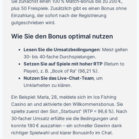
Sie zunächst einen 100 % Match‑Bonus bis zu 200 €,
plus 50 Freispiele. Zusätzlich gibt es einen Bonus ohne
Einzahlung, der sofort nach der Registrierung
gutgeschrieben wird.
Wie Sie den Bonus optimal nutzen
Lesen Sie die Umsatzbedingungen
: Meist gelten
30‑ bis 40‑fache Durchspielungen.
Setzen Sie auf Spiele mit hoher RTP
(Return to
Player), z. B. „Book of Ra“ (96,21 %).
Nutzen Sie das Live‑Chat‑Team
, um
Unklarheiten zu klären.
Ein Beispiel: Maria, 28, meldete sich im Ice Fishing
Casino an und aktivierte den Willkommensbonus. Sie
spielte zuerst den Slot „Starburst“ (RTP = 96,6 %). Nach
30‑facher Umsatz erfüllte sie die Bedingungen und
konnte 180 € auszahlen – ein schneller Gewinn dank
richtiger Spielwahl und klarer Bonusinfo im Chat.