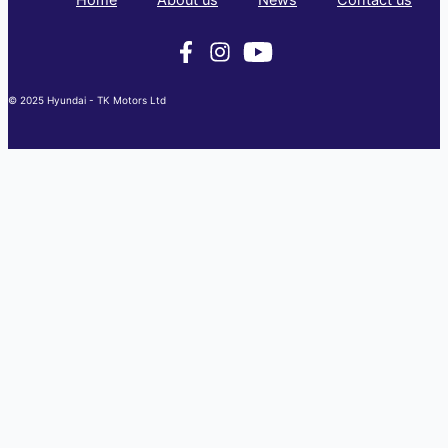
Home
About us
News
Contact us
© 2025 Hyundai - TK Motors Ltd