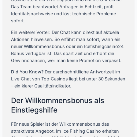
Das Team beantwortet Anfragen in Echtzeit, prüft
Identitätsnachweise und löst technische Probleme
sofort.
Ein weiterer Vorteil: Der Chat kann direkt auf aktuelle
Aktionen hinweisen. So erfährt man sofort, wann ein
neuer Willkommensbonus oder ein Icefishingcasino24
Bonus verfügbar ist. Das spart Zeit und erhöht die
Gewinnchancen, weil man keine Promotion verpasst.
Did You Know?
Der durchschnittliche Antwortzeit im
Live‑Chat von Top‑Casinos liegt bei unter 30 Sekunden
– ein klarer Qualitätsindikator.
Der Willkommensbonus als
Einstiegshilfe
Für neue Spieler ist der Willkommensbonus das
attraktivste Angebot. Im Ice Fishing Casino erhalten