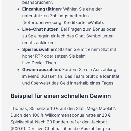
beanspruchen“.
Einzahlung tätigen
: Wählen Sie eine der
unterstützten Zahlungsmethoden
(Sofortüberweisung, Kreditkarte, eWallet).
Live‑Chat nutzen
: Bei Fragen zum Bonus oder
zu Spielregeln einfach das Chat‑Symbol unten
rechts anklicken.
Spiel auswählen
: Starten Sie mit einem Slot mit
hoher RTP oder setzen Sie beim
Live‑Dealer‑Tisch.
Gewinn auszahlen
: Fordern Sie die Auszahlung
im Menü „Kasse“ an. Das Team prüft die Identität
und überweist das Geld innerhalb eines Tages.
Beispiel für einen schnellen Gewinn
Thomas, 35, setzte 10 € auf den Slot „Mega Moolah“.
Durch den 100 % Willkommensbonus hatte er 20 €
Spielkapital. Nach 20 Runden traf er den Jackpot
(500 €). Der Live‑Chat half ihm, die Auszahlung zu