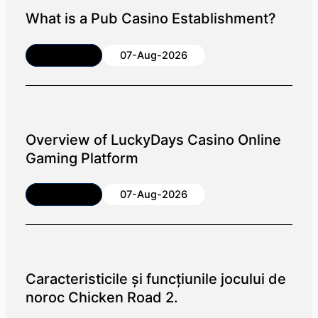
What is a Pub Casino Establishment?
Article
07-Aug-2026
Overview of LuckyDays Casino Online
Gaming Platform
Article
07-Aug-2026
Caracteristicile și funcțiunile jocului de
noroc Chicken Road 2.