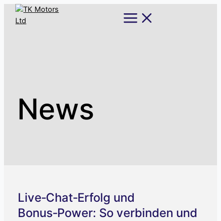
Skip
Main
Menu
to
content
News
Live‑Chat‑Erfolg und
Bonus‑Power: So verbinden und