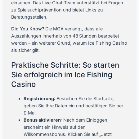
einsehen. Das Live‑Chat‑Team unterstützt bei Fragen
zu Spielsuchtprävention und bietet Links zu
Beratungsstellen.
Did You Know?
Die MGA verlangt, dass alle
Auszahlungen innerhalb von 48 Stunden bearbeitet
werden – ein weiterer Grund, warum Ice Fishing Casino
als sicher gilt.
Praktische Schritte: So starten
Sie erfolgreich im Ice Fishing
Casino
Registrierung
: Besuchen Sie die Startseite,
geben Sie Ihre Daten ein und bestätigen Sie per
E‑Mail.
Bonus aktivieren
: Nach dem Einloggen
erscheint ein Hinweis auf den
Willkommensbonus. Klicken Sie auf „Jetzt