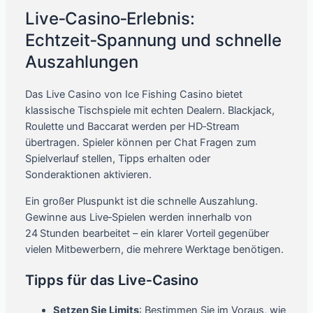
Live‑Casino‑Erlebnis:
Echtzeit‑Spannung und schnelle
Auszahlungen
Das Live Casino von Ice Fishing Casino bietet
klassische Tischspiele mit echten Dealern. Blackjack,
Roulette und Baccarat werden per HD‑Stream
übertragen. Spieler können per Chat Fragen zum
Spielverlauf stellen, Tipps erhalten oder
Sonderaktionen aktivieren.
Ein großer Pluspunkt ist die schnelle Auszahlung.
Gewinne aus Live‑Spielen werden innerhalb von
24 Stunden bearbeitet – ein klarer Vorteil gegenüber
vielen Mitbewerbern, die mehrere Werktage benötigen.
Tipps für das Live‑Casino
Setzen Sie Limits
: Bestimmen Sie im Voraus, wie