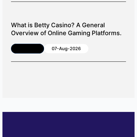
What is Betty Casino? A General
Overview of Online Gaming Platforms.
Article
07-Aug-2026