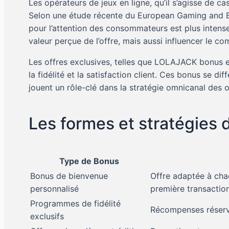
Les opérateurs de jeux en ligne, qu’il s’agisse de cas
Selon une étude récente du European Gaming and Be
pour l’attention des consommateurs est plus intense
valeur perçue de l’offre, mais aussi influencer le c
Les offres exclusives, telles que LOLAJACK bonus ex
la fidélité et la satisfaction client. Ces bonus se d
jouent un rôle-clé dans la stratégie omnicanal des
Les formes et stratégies 
Type de Bonus
Bonus de bienvenue
Offre adaptée à chaq
personnalisé
première transaction
Programmes de fidélité
Récompenses réservé
exclusifs