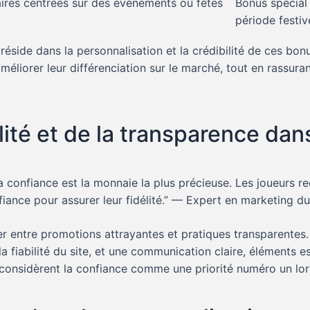
res centrées sur des événements ou fêtes
Bonus spécial
période festiv
é réside dans la personnalisation et la crédibilité de ces b
orer leur différenciation sur le marché, tout en rassurant le
lité et de la transparence dan
 confiance est la monnaie la plus précieuse. Les joueurs r
fiance pour assurer leur fidélité.” — Expert en marketing du
rer entre promotions attrayantes et pratiques transparente
la fiabilité du site, et une communication claire, éléments e
onsidèrent la confiance comme une priorité numéro un lors