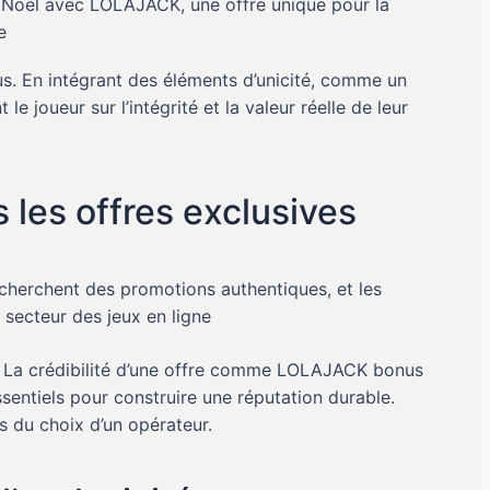
 Noël avec LOLAJACK, une offre unique pour la
e
onus. En intégrant des éléments d’unicité, comme un
 joueur sur l’intégrité et la valeur réelle de leur
s les offres exclusives
echerchent des promotions authentiques, et les
 secteur des jeux en ligne
s. La crédibilité d’une offre comme LOLAJACK bonus
ssentiels pour construire une réputation durable.
 du choix d’un opérateur.