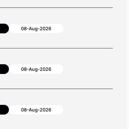
08-Aug-2026
08-Aug-2026
08-Aug-2026