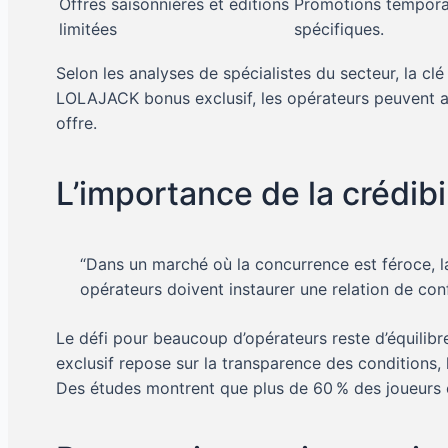
Offres saisonnières et éditions
Promotions temporai
limitées
spécifiques.
Selon les analyses de spécialistes du secteur, la cl
LOLAJACK bonus exclusif, les opérateurs peuvent améli
offre.
L’importance de la crédibi
“Dans un marché où la concurrence est féroce, la
opérateurs doivent instaurer une relation de con
Le défi pour beaucoup d’opérateurs reste d’équilib
exclusif repose sur la transparence des conditions, 
Des études montrent que plus de 60 % des joueurs c