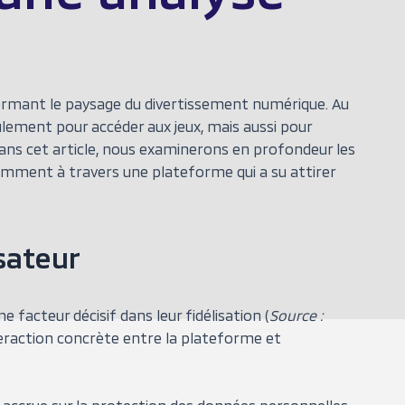
formant le paysage du divertissement numérique. Au
eulement pour accéder aux jeux, mais aussi pour
Dans cet article, nous examinerons en profondeur les
tamment à travers une plateforme qui a su attirer
isateur
 facteur décisif dans leur fidélisation (
Source :
teraction concrète entre la plateforme et