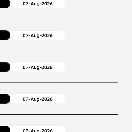
07-Aug-2026
07-Aug-2026
07-Aug-2026
07-Aug-2026
07-Aug-2026