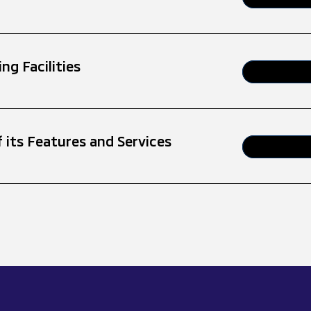
ng Facilities
Article
 its Features and Services
Article