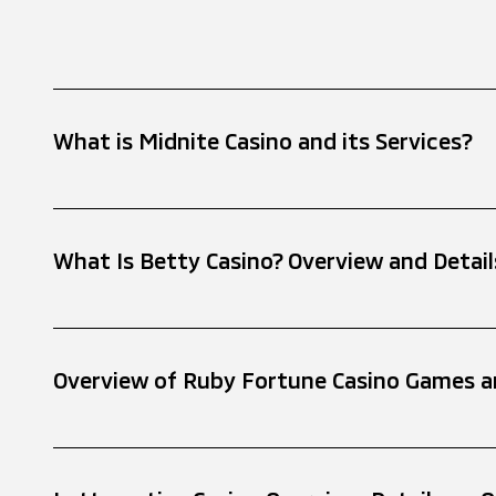
What is Midnite Casino and its Services?
What Is Betty Casino? Overview and Detai
Overview of Ruby Fortune Casino Games a