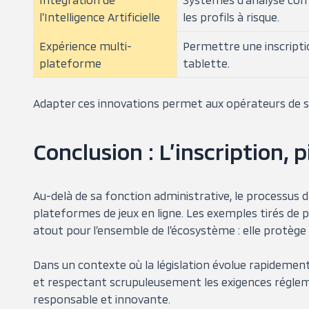
l’Intelligence Artificielle
les profils à risque.
Expérience multi-
Permettre une inscripti
plateforme
tablette.
Adapter ces innovations permet aux opérateurs de se
Conclusion : L’inscription,
Au-delà de sa fonction administrative, le processus d’
plateformes de jeux en ligne. Les exemples tirés de
atout pour l’ensemble de l’écosystème : elle protège 
Dans un contexte où la législation évolue rapidement
et respectant scrupuleusement les exigences régleme
responsable et innovante.