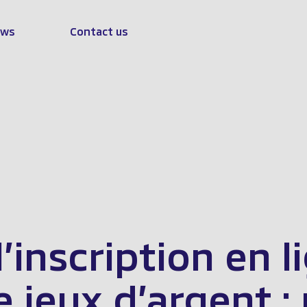
ews
Contact us
’inscription en l
 jeux d’argent :