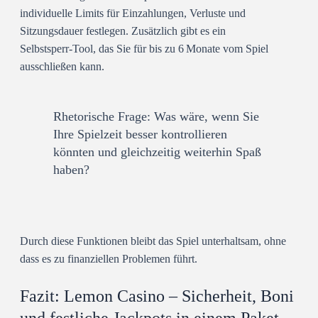
individuelle Limits für Einzahlungen, Verluste und
Sitzungsdauer festlegen. Zusätzlich gibt es ein
Selbstsperr‑Tool, das Sie für bis zu 6 Monate vom Spiel
ausschließen kann.
Rhetorische Frage: Was wäre, wenn Sie
Ihre Spielzeit besser kontrollieren
könnten und gleichzeitig weiterhin Spaß
haben?
Durch diese Funktionen bleibt das Spiel unterhaltsam, ohne
dass es zu finanziellen Problemen führt.
Fazit: Lemon Casino – Sicherheit, Boni