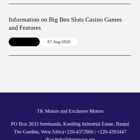
Information on Big Ben Slots Casino Games
and Features
Article
07-Aug-2026
TK Motors and Exclusive Motors
PO Box 2633 Serekunda, Kanifing Industrial Estate, Banjul
The Gambia, West Africa
+
220-4372966
|
+220-4393447
(Fax)
info@tkmgroup.gm