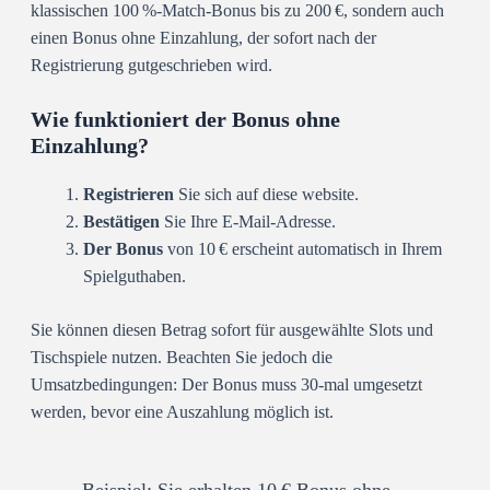
klassischen 100 %‑Match‑Bonus bis zu 200 €, sondern auch
einen Bonus ohne Einzahlung, der sofort nach der
Registrierung gutgeschrieben wird.
Wie funktioniert der Bonus ohne
Einzahlung?
Registrieren
Sie sich auf diese website.
Bestätigen
Sie Ihre E‑Mail-Adresse.
Der Bonus
von 10 € erscheint automatisch in Ihrem
Spielguthaben.
Sie können diesen Betrag sofort für ausgewählte Slots und
Tischspiele nutzen. Beachten Sie jedoch die
Umsatzbedingungen: Der Bonus muss 30‑mal umgesetzt
werden, bevor eine Auszahlung möglich ist.
Beispiel: Sie erhalten 10 € Bonus ohne