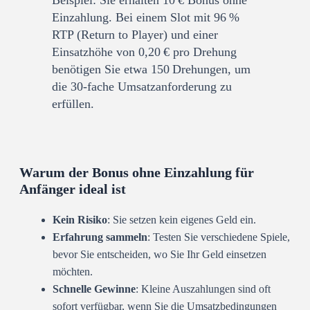
Einzahlung. Bei einem Slot mit 96 %
RTP (Return to Player) und einer
Einsatzhöhe von 0,20 € pro Drehung
benötigen Sie etwa 150 Drehungen, um
die 30‑fache Umsatzanforderung zu
erfüllen.
Warum der Bonus ohne Einzahlung für
Anfänger ideal ist
Kein Risiko
: Sie setzen kein eigenes Geld ein.
Erfahrung sammeln
: Testen Sie verschiedene Spiele,
bevor Sie entscheiden, wo Sie Ihr Geld einsetzen
möchten.
Schnelle Gewinne
: Kleine Auszahlungen sind oft
sofort verfügbar, wenn Sie die Umsatzbedingungen