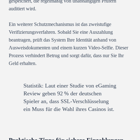
gespeichert, die regelmäßig von unabhängigen Prüfern
auditiert wird.
Ein weiterer Schutzmechanismus ist das zweistufige
Verifizierungsverfahren. Sobald Sie eine Auszahlung
beantragen, prüft das System Ihre Identität anhand von
Ausweisdokumenten und einem kurzen Video‑Selfie. Dieser
Prozess verhindert Betrug und sorgt dafür, dass nur Sie Ihr
Geld erhalten.
Statistik: Laut einer Studie von eGaming
Review geben 92 % der deutschen
Spieler an, dass SSL‑Verschlüsselung
ein Muss für die Wahl ihres Casinos ist.