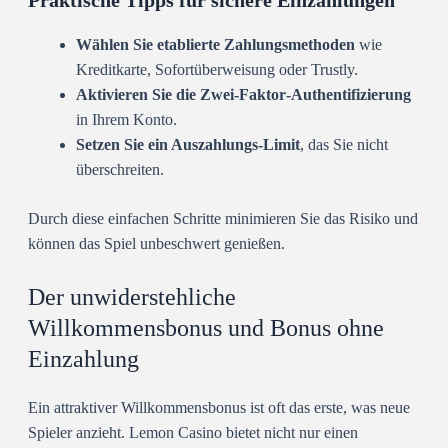
Praktische Tipps für sichere Einzahlungen
Wählen Sie etablierte Zahlungsmethoden
wie
Kreditkarte, Sofortüberweisung oder Trustly.
Aktivieren Sie die Zwei‑Faktor‑Authentifizierung
in Ihrem Konto.
Setzen Sie ein Auszahlungs‑Limit
, das Sie nicht
überschreiten.
Durch diese einfachen Schritte minimieren Sie das Risiko und
können das Spiel unbeschwert genießen.
Der unwiderstehliche
Willkommensbonus und Bonus ohne
Einzahlung
Ein attraktiver Willkommensbonus ist oft das erste, was neue
Spieler anzieht. Lemon Casino bietet nicht nur einen