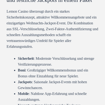
und festliche Jackpots in einem Paket
Lemon Casino überzeugt durch ein starkes
Sicherheitskonzept, attraktive Willkommensangebote und ein
einzigartiges Weihnachts‑Jackpot‑Event. Die Kombination
aus SSL‑Verschlüsselung, Zwei‑Faktor‑Authentifizierung und
schnellen Auszahlungsmethoden schafft ein
vertrauenswürdiges Umfeld für Spieler aller
Erfahrungsstufen.
Sicherheit
: Modernste Verschlüsselung und strenge
Verifizierungsprozesse.
Boni
: Großzügiger Willkommensbonus und ein
Bonus ohne Einzahlung für neue Spieler.
Jackpots
: Saisonale Jackpot‑Events mit hohen
Gewinnchancen.
Mobile
: Nahtlose App‑Erfahrung und schnelle
Auszahlungen.