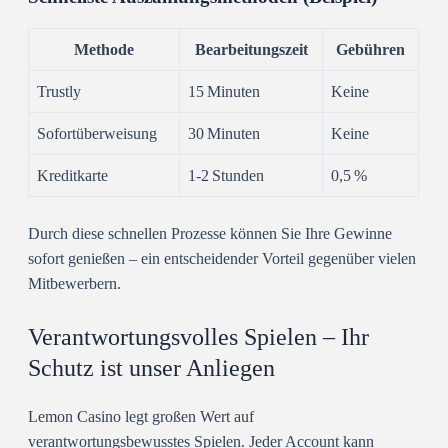
Methode
Bearbeitungszeit
Gebühren
Trustly
15 Minuten
Keine
Sofortüberweisung
30 Minuten
Keine
Kreditkarte
1‑2 Stunden
0,5 %
Durch diese schnellen Prozesse können Sie Ihre Gewinne
sofort genießen – ein entscheidender Vorteil gegenüber vielen
Mitbewerbern.
Verantwortungsvolles Spielen – Ihr
Schutz ist unser Anliegen
Lemon Casino legt großen Wert auf
verantwortungsbewusstes Spielen. Jeder Account kann