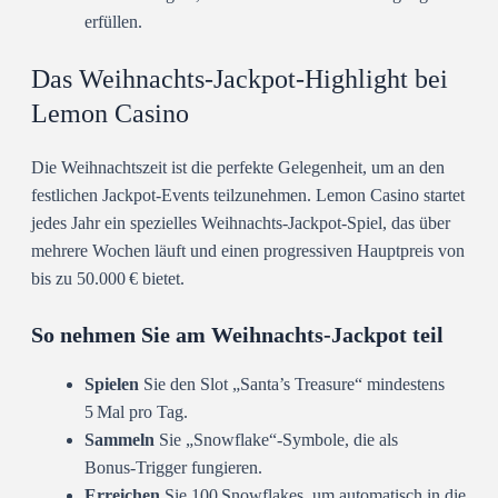
erfüllen.
Das Weihnachts‑Jackpot‑Highlight bei
Lemon Casino
Die Weihnachtszeit ist die perfekte Gelegenheit, um an den
festlichen Jackpot‑Events teilzunehmen. Lemon Casino startet
jedes Jahr ein spezielles Weihnachts‑Jackpot‑Spiel, das über
mehrere Wochen läuft und einen progressiven Hauptpreis von
bis zu 50.000 € bietet.
So nehmen Sie am Weihnachts‑Jackpot teil
Spielen
Sie den Slot „Santa’s Treasure“ mindestens
5 Mal pro Tag.
Sammeln
Sie „Snowflake“-Symbole, die als
Bonus‑Trigger fungieren.
Erreichen
Sie 100 Snowflakes, um automatisch in die