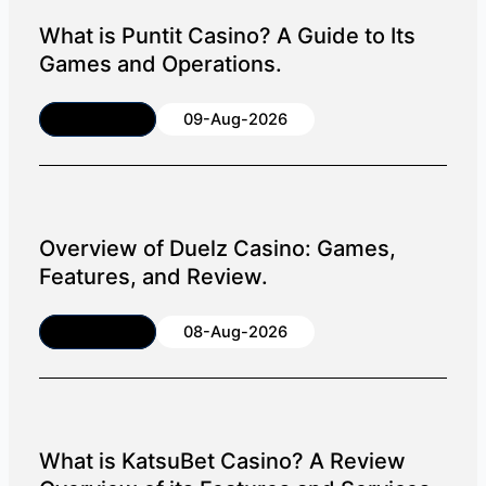
What is Puntit Casino? A Guide to Its
Games and Operations.
Article
09-Aug-2026
Overview of Duelz Casino: Games,
Features, and Review.
Article
08-Aug-2026
What is KatsuBet Casino? A Review