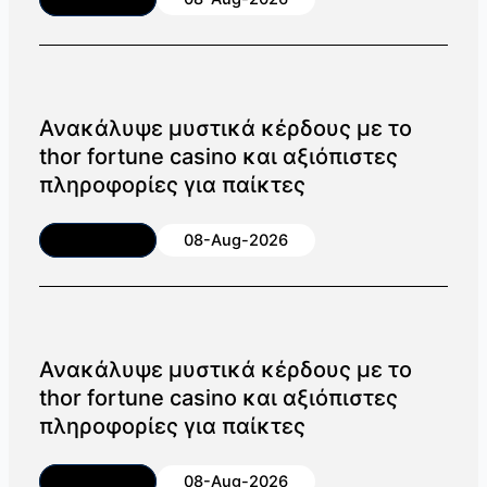
Ανακάλυψε μυστικά κέρδους με το
thor fortune casino και αξιόπιστες
πληροφορίες για παίκτες
Article
08-Aug-2026
Ανακάλυψε μυστικά κέρδους με το
thor fortune casino και αξιόπιστες
πληροφορίες για παίκτες
Article
08-Aug-2026