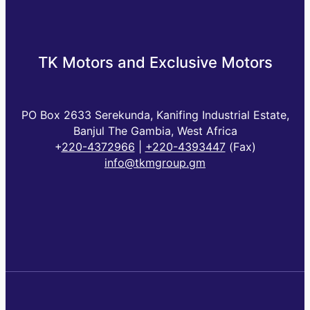
TK Motors and Exclusive Motors
PO Box 2633 Serekunda, Kanifing Industrial Estate,
Banjul The Gambia, West Africa
+
220-4372966
|
+220-4393447
(Fax)
info@tkmgroup.gm