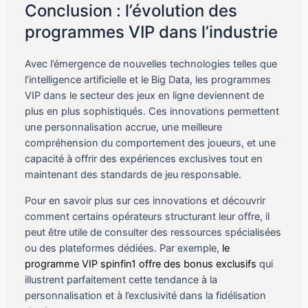
Conclusion : l’évolution des
programmes VIP dans l’industrie
Avec l’émergence de nouvelles technologies telles que
l’intelligence artificielle et le Big Data, les programmes
VIP dans le secteur des jeux en ligne deviennent de
plus en plus sophistiqués. Ces innovations permettent
une personnalisation accrue, une meilleure
compréhension du comportement des joueurs, et une
capacité à offrir des expériences exclusives tout en
maintenant des standards de jeu responsable.
Pour en savoir plus sur ces innovations et découvrir
comment certains opérateurs structurant leur offre, il
peut être utile de consulter des ressources spécialisées
ou des plateformes dédiées. Par exemple,
le
programme VIP spinfin1 offre des bonus exclusifs
qui
illustrent parfaitement cette tendance à la
personnalisation et à l’exclusivité dans la fidélisation