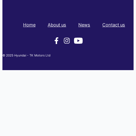
Home
About us
News
Contact us
© 2025 Hyundai - TK Motors Ltd