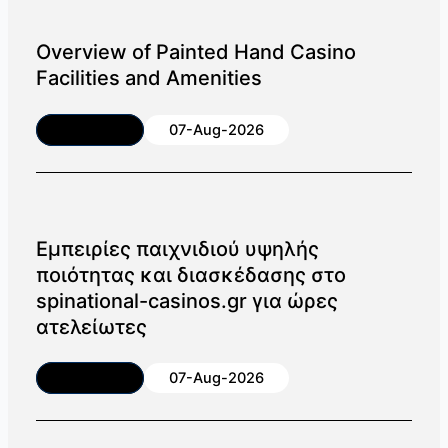
Overview of Painted Hand Casino
Facilities and Amenities
Article
07-Aug-2026
Εμπειρίες παιχνιδιού υψηλής
ποιότητας και διασκέδασης στο
spinational-casinos.gr για ώρες
ατελείωτες
Article
07-Aug-2026