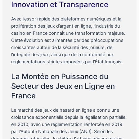
Innovation et Transparence
Avec l’essor rapide des plateformes numériques et la
prolifération des jeux d’argent en ligne, l’industrie du
casino en France connaît une transformation majeure.
Cette évolution est alimentée par des préoccupations
croissantes autour de la sécurité des joueurs, de
l’intégrité des jeux, ainsi que de la conformité aux
réglementations strictes imposées par l’État français.
La Montée en Puissance du
Secteur des Jeux en Ligne en
France
Le marché des jeux de hasard en ligne a connu une
croissance exponentielle depuis la légalisation partielle
en 2010, avec une réglementation renforcée en 2019
par l’Autorité Nationale des Jeux (ANJ). Selon les
données officielles, le chiffre d’affaires généré par les