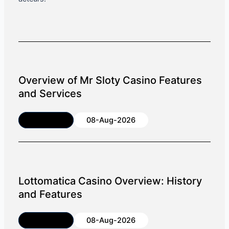
Overview of Mr Sloty Casino Features
and Services
Article
08-Aug-2026
Lottomatica Casino Overview: History
and Features
Article
08-Aug-2026