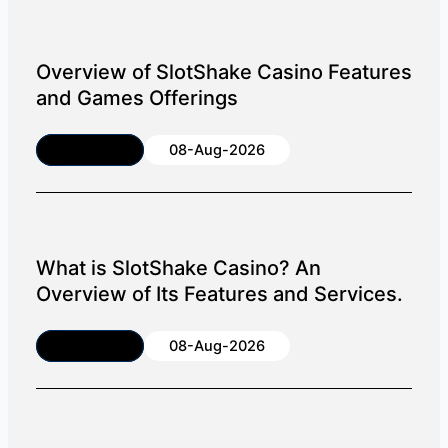
Overview of SlotShake Casino Features
and Games Offerings
Article
08-Aug-2026
What is SlotShake Casino? An
Overview of Its Features and Services.
Article
08-Aug-2026