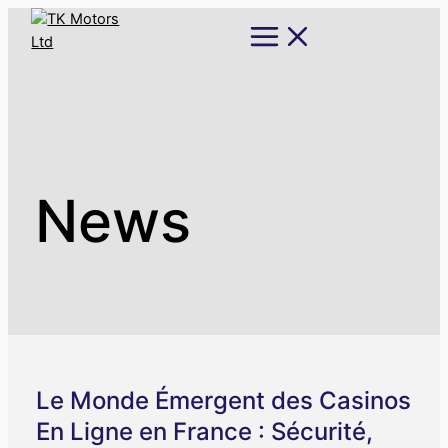
Skip
Main
Menu
to
content
News
Le Monde Émergent des Casinos
En Ligne en France : Sécurité,