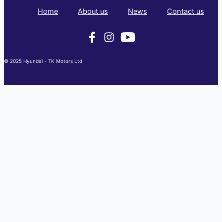
Home
About us
News
Contact us
© 2025 Hyundai - TK Motors Ltd