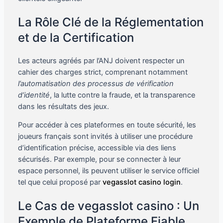
La Rôle Clé de la Réglementation
et de la Certification
Les acteurs agréés par l’ANJ doivent respecter un
cahier des charges strict, comprenant notamment
l’automatisation des processus de vérification
d’identité
, la lutte contre la fraude, et la transparence
dans les résultats des jeux.
Pour accéder à ces plateformes en toute sécurité, les
joueurs français sont invités à utiliser une procédure
d’identification précise, accessible via des liens
sécurisés. Par exemple, pour se connecter à leur
espace personnel, ils peuvent utiliser le service officiel
tel que celui proposé par
vegasslot casino login
.
Le Cas de vegasslot casino : Un
Exemple de Plateforme Fiable