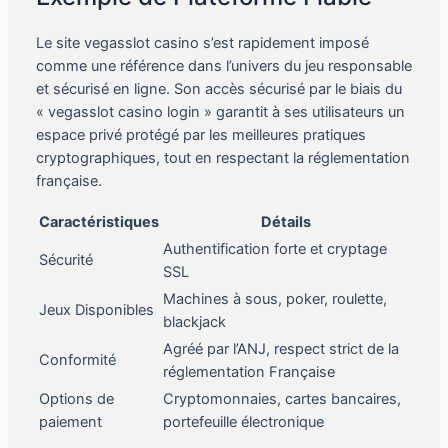
Le site vegasslot casino s’est rapidement imposé
comme une référence dans l’univers du jeu responsable
et sécurisé en ligne. Son accès sécurisé par le biais du
« vegasslot casino login » garantit à ses utilisateurs un
espace privé protégé par les meilleures pratiques
cryptographiques, tout en respectant la réglementation
française.
Caractéristiques
Détails
Authentification forte et cryptage
Sécurité
SSL
Machines à sous, poker, roulette,
Jeux Disponibles
blackjack
Agréé par l’ANJ, respect strict de la
Conformité
réglementation Française
Options de
Cryptomonnaies, cartes bancaires,
paiement
portefeuille électronique