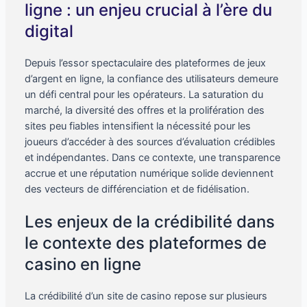
ligne : un enjeu crucial à l’ère du
digital
Depuis l’essor spectaculaire des plateformes de jeux
d’argent en ligne, la confiance des utilisateurs demeure
un défi central pour les opérateurs. La saturation du
marché, la diversité des offres et la prolifération des
sites peu fiables intensifient la nécessité pour les
joueurs d’accéder à des sources d’évaluation crédibles
et indépendantes. Dans ce contexte, une transparence
accrue et une réputation numérique solide deviennent
des vecteurs de différenciation et de fidélisation.
Les enjeux de la crédibilité dans
le contexte des plateformes de
casino en ligne
La crédibilité d’un site de casino repose sur plusieurs