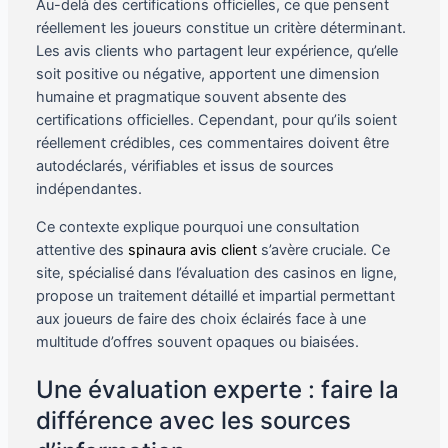
Au-delà des certifications officielles, ce que pensent
réellement les joueurs constitue un critère déterminant.
Les avis clients who partagent leur expérience, qu’elle
soit positive ou négative, apportent une dimension
humaine et pragmatique souvent absente des
certifications officielles. Cependant, pour qu’ils soient
réellement crédibles, ces commentaires doivent être
autodéclarés, vérifiables et issus de sources
indépendantes.
Ce contexte explique pourquoi une consultation
attentive des
spinaura avis client
s’avère cruciale. Ce
site, spécialisé dans l’évaluation des casinos en ligne,
propose un traitement détaillé et impartial permettant
aux joueurs de faire des choix éclairés face à une
multitude d’offres souvent opaques ou biaisées.
Une évaluation experte : faire la
différence avec les sources