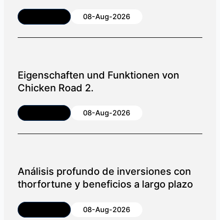
Article
08-Aug-2026
Eigenschaften und Funktionen von
Chicken Road 2.
Article
08-Aug-2026
Análisis profundo de inversiones con
thorfortune y beneficios a largo plazo
Article
08-Aug-2026