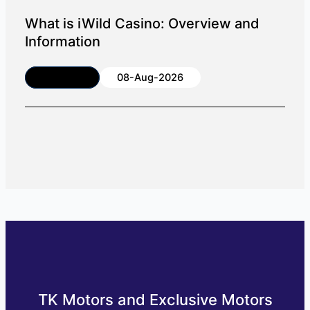
What is iWild Casino: Overview and
Information
Article
08-Aug-2026
TK Motors and Exclusive Motors