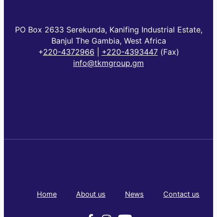
PO Box 2633 Serekunda, Kanifing Industrial Estate,
Banjul The Gambia, West Africa
+
220-4372966
|
+220-4393447
(Fax)
info@tkmgroup.gm
Home
About us
News
Contact us