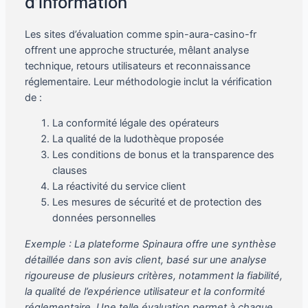
d’information
Les sites d’évaluation comme spin-aura-casino-fr
offrent une approche structurée, mêlant analyse
technique, retours utilisateurs et reconnaissance
réglementaire. Leur méthodologie inclut la vérification
de :
La conformité légale des opérateurs
La qualité de la ludothèque proposée
Les conditions de bonus et la transparence des
clauses
La réactivité du service client
Les mesures de sécurité et de protection des
données personnelles
Exemple : La plateforme Spinaura offre une synthèse
détaillée dans son avis client, basé sur une analyse
rigoureuse de plusieurs critères, notamment la fiabilité,
la qualité de l’expérience utilisateur et la conformité
réglementaire. Une telle évaluation permet à chaque