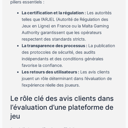
piliers essentiels :
La certification et la régulation :
Les autorités
telles que l’ARJEL (Autorité de Régulation des
Jeux en Ligne) en France ou la Malta Gaming
Authority garantissent que les opérateurs
respectent des standards stricts.
La transparence des processus :
La publication
des protocoles de sécurité, des audits
indépendants et des conditions générales
favorise la confiance.
Les retours des utilisateurs :
Les avis clients
jouent un rôle déterminant dans l’évaluation de
l’expérience réelle des joueurs.
Le rôle clé des avis clients dans
l’évaluation d’une plateforme de
jeu