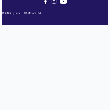
© 2025 Hyundai - TK Motors Ltd