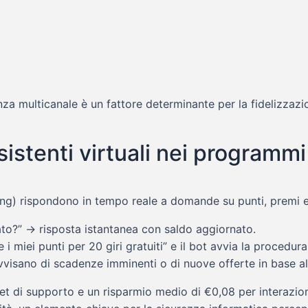
za multicanale è un fattore determinante per la fidelizzazi
ssistenti virtuali nei programmi
ng) rispondono in tempo reale a domande su punti, premi e c
to?” → risposta istantanea con saldo aggiornato.
 i miei punti per 20 giri gratuiti” e il bot avvia la procedu
vvisano di scadenze imminenti o di nuove offerte in base 
ket di supporto e un risparmio medio di €0,08 per interazion