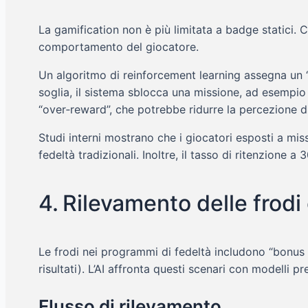
La gamification non è più limitata a badge statici. Co
comportamento del giocatore.
Un algoritmo di reinforcement learning assegna un 
soglia, il sistema sblocca una missione, ad esempio 
“over‑reward”, che potrebbe ridurre la percezione di
Studi interni mostrano che i giocatori esposti a mi
fedeltà tradizionali. Inoltre, il tasso di ritenzione
4. Rilevamento delle frodi
Le frodi nei programmi di fedeltà includono “bonus h
risultati). L’AI affronta questi scenari con modelli pre
Flusso di rilevamento