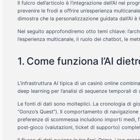
Il fulcro dell’articolo è l’integrazione dell’AI nei 
prevenire le frodi e offrire un’esperienza multicanal
dimostra che la personalizzazione guidata dall’AI è
Nel seguito approfondiremo otto temi chiave: l’archit
l’esperienza multicanale, il ruolo dei chatbot, le met
1. Come funziona l’AI dietr
L’infrastruttura AI tipica di un casinò online combin
deep learning per l’analisi di sequenze temporali d
Le fonti di dati sono molteplici. La cronologia di gi
“Gonzo’s Quest”). Il comportamento di navigazione re
preferenze di scommessa includono importi medi, fr
post‑gioco (valutazioni, ticket di supporto) comple
Il flusso di dati avviene in tre fasi. Prima, i log g