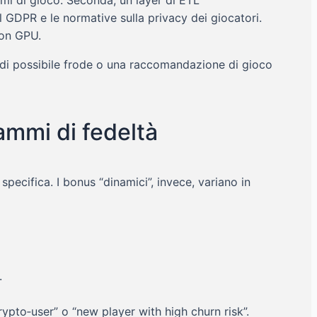
il GDPR e le normative sulla privacy dei giocatori.
con GPU.
o di possibile frode o una raccomandazione di gioco
ammi di fedeltà
specifica. I bonus “dinamici”, invece, variano in
.
rypto‑user” o “new player with high churn risk”.