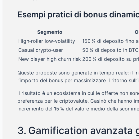
Esempi pratici di bonus dinamic
Segmento
O
High‑roller low‑volatility
150 % di deposito fino 
Casual crypto‑user
50 % di deposito in BTC
New player high churn risk
200 % di deposito su pr
Queste proposte sono generate in tempo reale: il mo
l’importo del bonus per massimizzare il ritorno sull’
Il risultato è un ecosistema in cui le offerte non so
preferenza per le criptovalute. Casinò che hanno i
incremento del 15 % del valore medio della scomme
3. Gamification avanzata gr