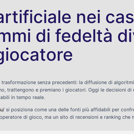
artificiale nei ca
mmi di fedeltà d
 giocatore
trasformazione senza precedenti: la diffusione di algoritmi 
no, trattengono e premiano i giocatori. Oggi le decisioni d
abili in tempo reale.
eu/
si posiziona come una delle fonti più affidabili per conf
operatore di gioco, ma un sito di recensioni e ranking che 