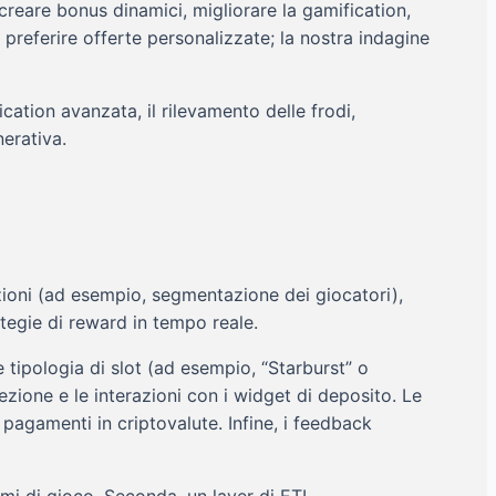
 creare bonus dinamici, migliorare la gamification,
 preferire offerte personalizzate; la nostra indagine
cation avanzata, il rilevamento delle frodi,
nerativa.
cazioni (ad esempio, segmentazione dei giocatori),
tegie di reward in tempo reale.
e tipologia di slot (ad esempio, “Starburst” o
zione e le interazioni con i widget di deposito. Le
agamenti in criptovalute. Infine, i feedback
temi di gioco. Seconda, un layer di ETL