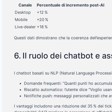
Canale
Percentuale di incremento post‑AI
Desktop
+12 %
Mobile
+20 %
Live‑dealer
+18 %
Questi dati dimostrano che la coerenza dell’esperien
6. Il ruolo dei chatbot e a
I chatbot basati su NLP (Natural Language Processi
Domande frequenti: “Quanti punti ho accumula
Riscatto automatico: l’utente dice “Voglio usare
Notifiche push: messaggi personalizzati che a
I vantaggi includono una riduzione del 35 % dei tic