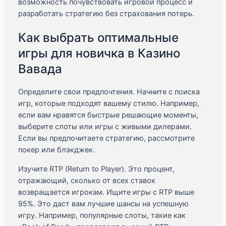
возможность почувствовать игровой процесс и
разработать стратегию без страхования потерь.
Как выбрать оптимальные
игры для новичка в Казино
Вавада
Определите свои предпочтения. Начните с поиска
игр, которые подходят вашему стилю. Например,
если вам нравятся быстрые решающие моменты,
выберите слоты или игры с живыми дилерами.
Если вы предпочитаете стратегию, рассмотрите
покер или блэкджек.
Изучите RTP (Return to Player). Это процент,
отражающий, сколько от всех ставок
возвращается игрокам. Ищите игры с RTP выше
95%. Это даст вам лучшие шансы на успешную
игру. Например, популярные слоты, такие как