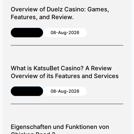
Overview of Duelz Casino: Games,
Features, and Review.
Article
08-Aug-2026
What is KatsuBet Casino? A Review
Overview of its Features and Services
Article
08-Aug-2026
Eigenschaften und Funktionen von