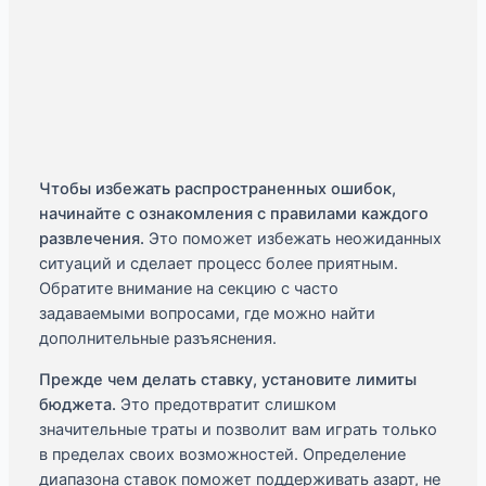
Чтобы избежать распространенных ошибок,
начинайте с ознакомления с правилами каждого
развлечения.
Это поможет избежать неожиданных
ситуаций и сделает процесс более приятным.
Обратите внимание на секцию с часто
задаваемыми вопросами, где можно найти
дополнительные разъяснения.
Прежде чем делать ставку, установите лимиты
бюджета.
Это предотвратит слишком
значительные траты и позволит вам играть только
в пределах своих возможностей. Определение
диапазона ставок поможет поддерживать азарт, не