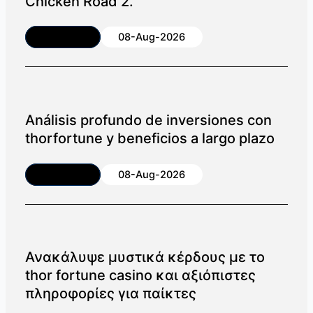
Chicken Road 2.
Article
08-Aug-2026
Análisis profundo de inversiones con
thorfortune y beneficios a largo plazo
Article
08-Aug-2026
Ανακάλυψε μυστικά κέρδους με το
thor fortune casino και αξιόπιστες
πληροφορίες για παίκτες