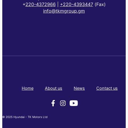
+
220-4372966
|
+220-4393447
(Fax)
info@tkmgroup.gm
Home
About us
News
Contact us
© 2025 Hyundai - TK Motors Ltd