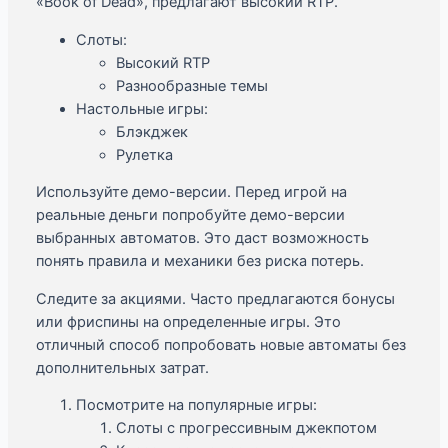
«Book of Dead», предлагают высокий RTP.
Слоты:
Высокий RTP
Разнообразные темы
Настольные игры:
Блэкджек
Рулетка
Используйте демо-версии. Перед игрой на
реальные деньги попробуйте демо-версии
выбранных автоматов. Это даст возможность
понять правила и механики без риска потерь.
Следите за акциями. Часто предлагаются бонусы
или фриспины на определенные игры. Это
отличный способ попробовать новые автоматы без
дополнительных затрат.
Посмотрите на популярные игры:
Слоты с прогрессивным джекпотом