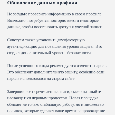
Обновление данных профиля
Не забудьте проверить информацию в своем профиле.
Возможно, потребуется повторно ввести некоторые
данные, чтобы восстановить доступ к учетной записи.
Советуем также установить двухфакторную
аутентификацию для повышения уровня защиты. Это
создаст дополнительный уровень безопасности.
После успешного входа рекомендуется изменить пароль.
Это обеспечит дополнительную защиту, особенно если
пароль использовался на старом сайте.
Завершив все перечисленные шаги, смело начинайте
наслаждаться игровым процессом. Новая площадка
обещает не только стабильную работу, но и множество
новинок, которые сделают ваше времяпрепровождение