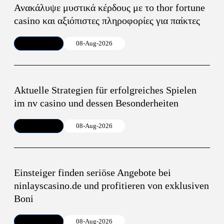
Ανακάλυψε μυστικά κέρδους με το thor fortune
casino και αξιόπιστες πληροφορίες για παίκτες
Article
08-Aug-2026
Aktuelle Strategien für erfolgreiches Spielen
im nv casino und dessen Besonderheiten
Article
08-Aug-2026
Einsteiger finden seriöse Angebote bei
ninlayscasino.de und profitieren von exklusiven
Boni
Article
08-Aug-2026