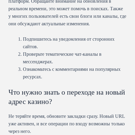
платформ. Обращайте внимание на обновления в
реальном времени, это может помочь в поисках. Также
у многих пользователей есть свои блоги или каналы, где
они обсуждают актуальные изменения.
Подпишитесь на уведомления от сторонних
сайтов.
Проверьте тематические чат-каналы в
мессенджерах.
Ознакомьтесь с комментариями на популярных
ресурсах.
Что нужно знать о переходе на новый
адрес казино?
Не теряйте время, обновите закладки сразу. Новый URL
уже активен, и все операции по входу возможны только
через него.