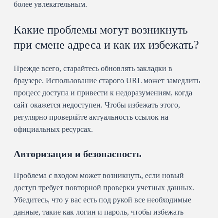
более увлекательным.
Какие проблемы могут возникнуть
при смене адреса и как их избежать?
Прежде всего, старайтесь обновлять закладки в
браузере. Использование старого URL может замедлить
процесс доступа и привести к недоразумениям, когда
сайт окажется недоступен. Чтобы избежать этого,
регулярно проверяйте актуальность ссылок на
официальных ресурсах.
Авторизация и безопасность
Проблема с входом может возникнуть, если новый
доступ требует повторной проверки учетных данных.
Убедитесь, что у вас есть под рукой все необходимые
данные, такие как логин и пароль, чтобы избежать