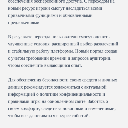
обеспечения бесперебойного доступа. С переходом на
новый ресурс игроки смогут насладиться всеми
привычными функциями и обновленными
предложениями.
В результате переезда пользователи смогут оценить
улучшенные условия, расширенный выбор развлечений
и стабильную работу платформы. Новый портал создан
с учетом требований времени и запросов аудитории,
чтобы обеспечить выдающийся опыт.
Для обеспечения безопасности своих средств и личных
данных рекомендуется ознакомиться с актуальной
информацией о политике конфиденциальности и
правилами игры на обновлённом сайте. Заботясь о
своем комфорте, следите за новостями и изменениями,
чтобы всегда оставаться в курсе событий.