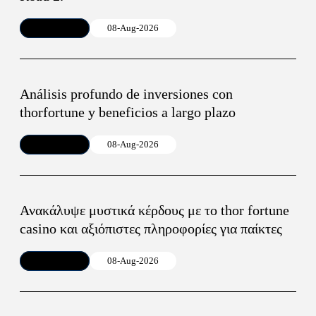
Article
08-Aug-2026
Análisis profundo de inversiones con
thorfortune y beneficios a largo plazo
Article
08-Aug-2026
Ανακάλυψε μυστικά κέρδους με το thor fortune
casino και αξιόπιστες πληροφορίες για παίκτες
Article
08-Aug-2026