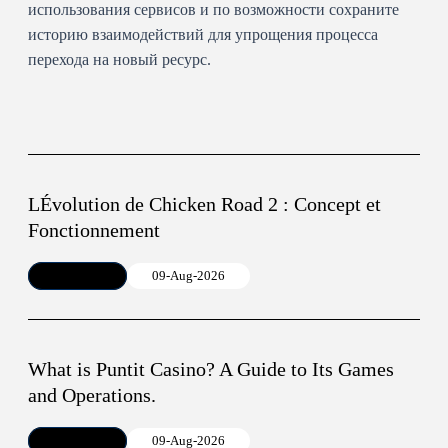
использования сервисов и по возможности сохраните
историю взаимодействий для упрощения процесса
перехода на новый ресурс.
LÉvolution de Chicken Road 2 : Concept et
Fonctionnement
Article
09-Aug-2026
What is Puntit Casino? A Guide to Its Games
and Operations.
Article
09-Aug-2026