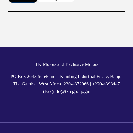
TK Motors and Exclusive Motors
PO Box 2633 Serekunda, Kanifing Industrial Estate, Banjul
The Gambia, West Africa
+
220-4372966
|
+220-4393447
(Fax)
info@tkmgroup.gm