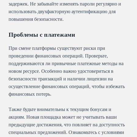
задержек. Не забывайте изменять пароли регулярно и
использовать двухфакторную аутентификацию для
повышения безопасности.
Проблемы с платежами
При смене платформы существуют риски при
проведении финансовых операций. Проверьте,
поддерживаются ли привычные платежные методы на
новом ресурсе. Особенно важно удостовериться в
безопасности транзакций и наличии лицензии на
осуществление финансовых операций, чтобы избежать
финансовых потерь.
Также будьте внимательны к текущим бонусам и
акциям. Новая площадка может не учитывать ваши
предыдущие достижения, что повлияет на доступность
специальных предложений. Ознакомьтесь с условиями