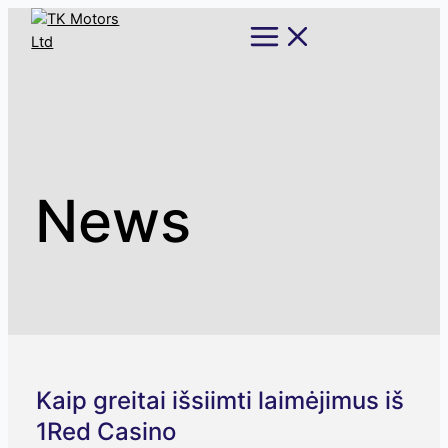
Skip
Main
Menu
to
content
News
Kaip greitai išsiimti laimėjimus iš
1Red Casino