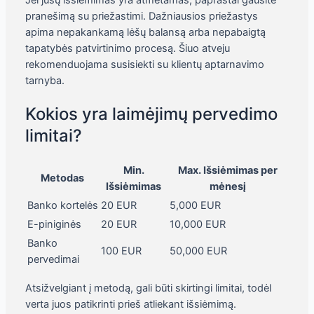
Jei jūsų išsiėmimas yra atmetamas, paprastai gausite
pranešimą su priežastimi. Dažniausios priežastys
apima nepakankamą lėšų balansą arba nepabaigtą
tapatybės patvirtinimo procesą. Šiuo atveju
rekomenduojama susisiekti su klientų aptarnavimo
tarnyba.
Kokios yra laimėjimų pervedimo
limitai?
Min.
Max. Išsiėmimas per
Metodas
Išsiėmimas
mėnesį
Banko kortelės
20 EUR
5,000 EUR
E-piniginės
20 EUR
10,000 EUR
Banko
100 EUR
50,000 EUR
pervedimai
Atsižvelgiant į metodą, gali būti skirtingi limitai, todėl
verta juos patikrinti prieš atliekant išsiėmimą.