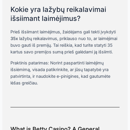
Kokie yra lažybų reikalavimai
išsiimant laimėjimus?
Prieš išsiimant laimėjimus, žaidėjams gali tekti įvykdyti
35x
lažybų reikalavimus, priklauso nuo to, ar laimėjimai
buvo gauti iš premijų. Tai reiškia, kad turite statyti 35
kartus savo premijos sumą prieš galėdami ją išsiimti.
Praktinis patarimas: Norint paspartinti laimėjimų
išsiėmimą, visada patikrinkite, ar jūsų tapatybė yra
patvirtinta, ir naudokite e-pinigines, kad gautumėte
lėšas greičiau.
What is Betty Casino? A General