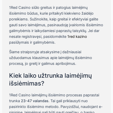
1Red Casino siūlo greitus ir patogius laimėjimų
išsiėmimo būdus, kurie pritaikyti kiekvieno žaidėjo
poreikiams. Sužinokite, kaip greitai ir efektyviai galite
gauti savo laimėjimus, pasinaudoję įvairiomis išsiėmimo
galimybėmis ir laikydamiesi paprastų taisyklių. Jei dar
nesate registravęsi, pasidomėkite
1red kazino
pasiūlymais ir galimybėmis.
Šiame straipsnyje atsakysime į dažniausiai
užduodamus klausimus apie laimėjimų išsiėmimo
procesą, jo greitį ir galimus apribojimus.
Kiek laiko užtrunka laimėjimų
išsiėmimas?
1Red Casino laimėjimų išsiėmimo procesas paprastai
trunka
23-47 valandas
. Tai gali priklausyti nuo
pasirinkto išsiėmimo metodo. Pavyzdžiui, naudojant e-
piniginę, laimėjimai gali būti gauti greičiau, o banko