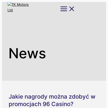
Skip
Main
Menu
to
content
News
Jakie nagrody można zdobyć w
promocjach 96 Casino?