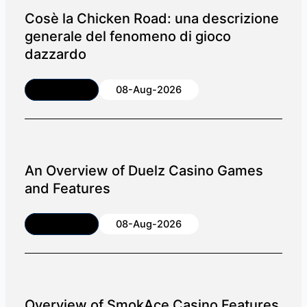
Cosè la Chicken Road: una descrizione
generale del fenomeno di gioco
dazzardo
Article
08-Aug-2026
An Overview of Duelz Casino Games
and Features
Article
08-Aug-2026
Overview of SmokAce Casino Features