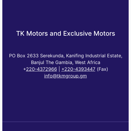
TK Motors and Exclusive Motors
PO Box 2633 Serekunda, Kanifing Industrial Estate,
Banjul The Gambia, West Africa
+
220-4372966
|
+220-4393447
(Fax)
info@tkmgroup.gm