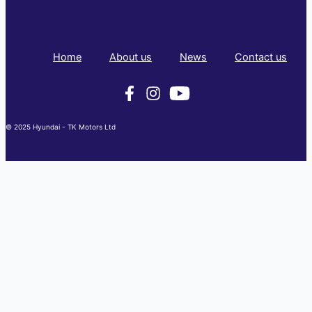
Home
About us
News
Contact us
© 2025 Hyundai - TK Motors Ltd