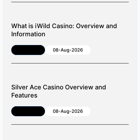
What is iWild Casino: Overview and
Information
Article
08-Aug-2026
Silver Ace Casino Overview and
Features
Article
08-Aug-2026