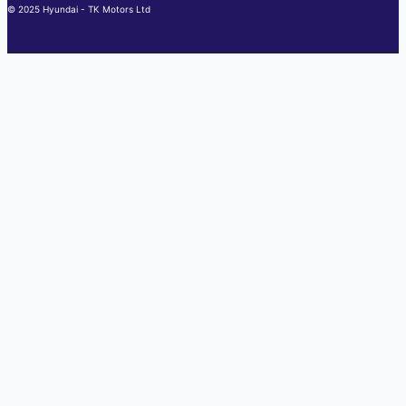
© 2025 Hyundai - TK Motors Ltd