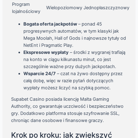
Program
Wielopoziomowy
Jednopłaszczyznowy
lojalnościowy
Bogata oferta jackpotów
– ponad 45
progresywnych automatów, w tym klasyki jak
Mega Moolah, Hall of Gods i najnowsze tytuły od
NetEnt i Pragmatic Play.
Ekspresowe wypłaty
– środki z wygranej trafiają
na konto w ciągu kilkunastu minut, co jest
szczególnie ważne przy dużych jackpotach.
Wsparcie 24/7
– czat na żywo dostępny przez
całą dobę, więc w razie pytań dotyczących
wypłaty możesz liczyć na szybką pomoc.
Supabet Casino posiada licencję Malta Gaming
Authority, co gwarantuje uczciwość i bezpieczeństwo
gry. Dodatkowo platforma stosuje szyfrowanie SSL,
chroniąc dane osobowe i finansowe graczy.
Krok po kroku: jak zwiększyć