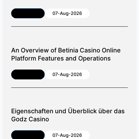
Article
07-Aug-2026
An Overview of Betinia Casino Online
Platform Features and Operations
Article
07-Aug-2026
Eigenschaften und Überblick über das
Godz Casino
Article
07-Aug-2026