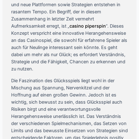
und neue Plattformen sowie Strategien entstehen in
rasantem Tempo. Ein Begriff, der in diesem
Zusammenhang in letzter Zeit vermehrt
Aufmerksamkeit erregt, ist „
casino piperspin
“. Dieses
Konzept verspricht eine innovative Herangehensweise
an das Casinospiel, die sowohl für erfahrene Spieler als
auch für Neulinge interessant sein könnte. Es geht
dabei um mehr als nur Glück; es erfordert Verständnis,
Strategie und die Fähigkeit, Chancen zu erkennen und
zu nutzen.
Die Faszination des Glücksspiels liegt wohl in der
Mischung aus Spannung, Nervenkitzel und der
Hoffnung auf einen großen Gewinn. Jedoch ist es
wichtig, sich bewusst zu sein, dass Glücksspiel auch
Risiken birgt und eine verantwortungsvolle
Herangehensweise unerlässlich ist. Das Verständnis
der verschiedenen Spielmechanismen, das Setzen von
Limits und das bewusste Einsetzen von Strategien sind
entscheidende Faktoren, um das Spielerlebnis positiv