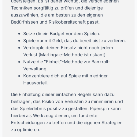
übersteigen. Es ist daher wichtig, die verschiedenen
Techniken sorgfältig zu prüfen und diejenige
auszuwählen, die am besten zu den eigenen
Bedürfnissen und Risikobereitschaft passt.
Setze dir ein Budget vor dem Spielen.
Spiele nur mit Geld, das du bereit bist zu verlieren.
Verdopple deinen Einsatz nicht nach jedem
Verlust (Martingale-Methode ist riskant).
Nutze die "Einheit"-Methode zur Bankroll-
Verwaltung.
Konzentriere dich auf Spiele mit niedriger
Hausvorteil.
Die Einhaltung dieser einfachen Regeln kann dazu
beitragen, das Risiko von Verlusten zu minimieren und
das Spielerlebnis positiv zu gestalten. Piperspin kann
hierbei als Werkzeug dienen, um fundierte
Entscheidungen zu treffen und die eigenen Strategien
zu optimieren.