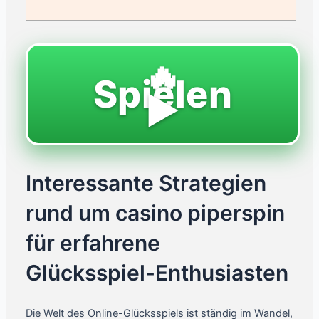
🔥
Spielen
▶️
Interessante Strategien
rund um casino piperspin
für erfahrene
Glücksspiel-Enthusiasten
Die Welt des Online-Glücksspiels ist ständig im Wandel,