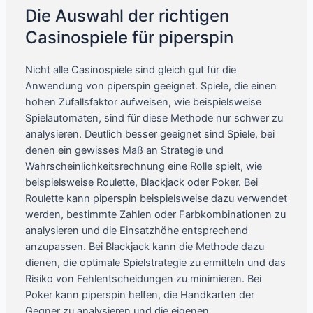
Die Auswahl der richtigen
Casinospiele für piperspin
Nicht alle Casinospiele sind gleich gut für die
Anwendung von piperspin geeignet. Spiele, die einen
hohen Zufallsfaktor aufweisen, wie beispielsweise
Spielautomaten, sind für diese Methode nur schwer zu
analysieren. Deutlich besser geeignet sind Spiele, bei
denen ein gewisses Maß an Strategie und
Wahrscheinlichkeitsrechnung eine Rolle spielt, wie
beispielsweise Roulette, Blackjack oder Poker. Bei
Roulette kann piperspin beispielsweise dazu verwendet
werden, bestimmte Zahlen oder Farbkombinationen zu
analysieren und die Einsatzhöhe entsprechend
anzupassen. Bei Blackjack kann die Methode dazu
dienen, die optimale Spielstrategie zu ermitteln und das
Risiko von Fehlentscheidungen zu minimieren. Bei
Poker kann piperspin helfen, die Handkarten der
Gegner zu analysieren und die eigenen