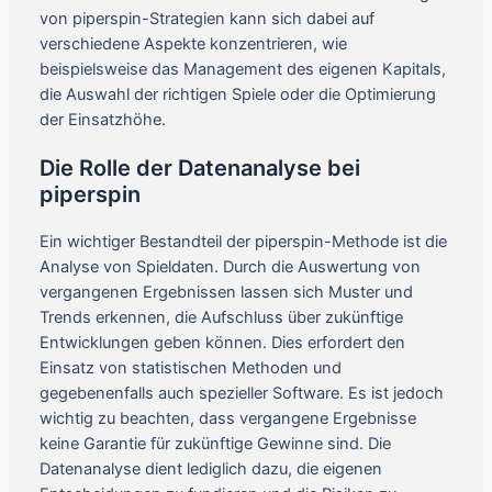
von piperspin-Strategien kann sich dabei auf
verschiedene Aspekte konzentrieren, wie
beispielsweise das Management des eigenen Kapitals,
die Auswahl der richtigen Spiele oder die Optimierung
der Einsatzhöhe.
Die Rolle der Datenanalyse bei
piperspin
Ein wichtiger Bestandteil der piperspin-Methode ist die
Analyse von Spieldaten. Durch die Auswertung von
vergangenen Ergebnissen lassen sich Muster und
Trends erkennen, die Aufschluss über zukünftige
Entwicklungen geben können. Dies erfordert den
Einsatz von statistischen Methoden und
gegebenenfalls auch spezieller Software. Es ist jedoch
wichtig zu beachten, dass vergangene Ergebnisse
keine Garantie für zukünftige Gewinne sind. Die
Datenanalyse dient lediglich dazu, die eigenen