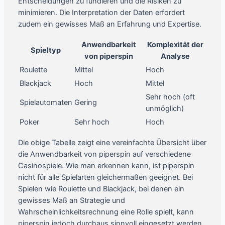
Entscheidungen zu fundieren und die Risiken zu
minimieren. Die Interpretation der Daten erfordert
zudem ein gewisses Maß an Erfahrung und Expertise.
Anwendbarkeit
Komplexität der
Spieltyp
von piperspin
Analyse
Roulette
Mittel
Hoch
Blackjack
Hoch
Mittel
Sehr hoch (oft
Spielautomaten
Gering
unmöglich)
Poker
Sehr hoch
Hoch
Die obige Tabelle zeigt eine vereinfachte Übersicht über
die Anwendbarkeit von piperspin auf verschiedene
Casinospiele. Wie man erkennen kann, ist piperspin
nicht für alle Spielarten gleichermaßen geeignet. Bei
Spielen wie Roulette und Blackjack, bei denen ein
gewisses Maß an Strategie und
Wahrscheinlichkeitsrechnung eine Rolle spielt, kann
piperspin jedoch durchaus sinnvoll eingesetzt werden.