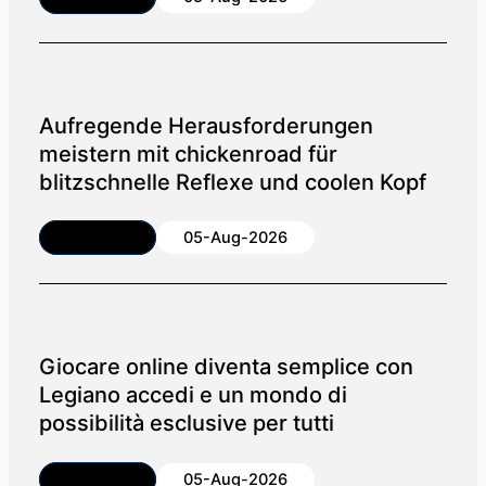
Aufregende Herausforderungen
meistern mit chickenroad für
blitzschnelle Reflexe und coolen Kopf
Article
05-Aug-2026
Giocare online diventa semplice con
Legiano accedi e un mondo di
possibilità esclusive per tutti
Article
05-Aug-2026