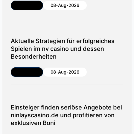
Article
08-Aug-2026
Aktuelle Strategien für erfolgreiches
Spielen im nv casino und dessen
Besonderheiten
Article
08-Aug-2026
Einsteiger finden seriöse Angebote bei
ninlayscasino.de und profitieren von
exklusiven Boni