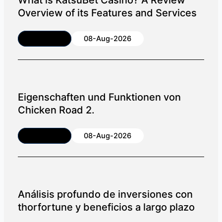
Overview of its Features and Services
Article
08-Aug-2026
Eigenschaften und Funktionen von
Chicken Road 2.
Article
08-Aug-2026
Análisis profundo de inversiones con
thorfortune y beneficios a largo plazo