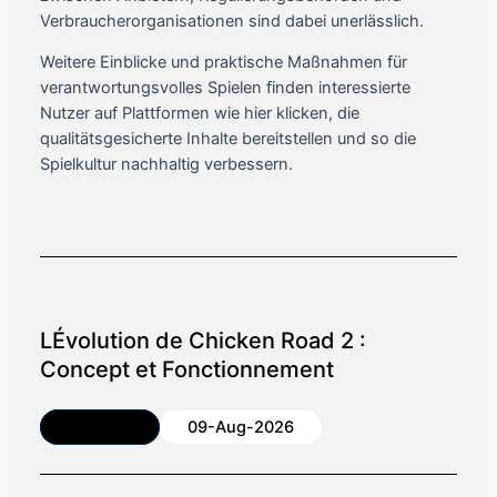
Verbraucherorganisationen sind dabei unerlässlich.
Weitere Einblicke und praktische Maßnahmen für
verantwortungsvolles Spielen finden interessierte
Nutzer auf Plattformen wie hier klicken, die
qualitätsgesicherte Inhalte bereitstellen und so die
Spielkultur nachhaltig verbessern.
LÉvolution de Chicken Road 2 :
Concept et Fonctionnement
Article
09-Aug-2026