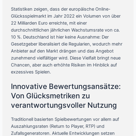
Statistiken zeigen, dass der europäische Online-
Glücksspielmarkt im Jahr 2022 ein Volumen von über
22 Milliarden Euro erreichte, mit einer
durchschnittlichen jährlichen Wachstumsrate von ca.
10 %. Deutschland ist hier keine Ausnahme: Der
Gesetzgeber liberalisiert die Regularien, wodurch mehr
Anbieter auf den Markt drängen und das Angebot
zunehmend vielfältiger wird. Diese Vielfalt bringt neue
Chancen, aber auch erhöhte Risiken im Hinblick auf
exzessives Spielen.
Innovative Bewertungsansätze:
Von Glücksmetriken zu
verantwortungsvoller Nutzung
Traditionell basierten Spielbewertungen vor allem auf
Auszahlungsraten (Return to Player, RTP) und
Zufallsgeneratoren. Aktuelle Entwicklungen setzen