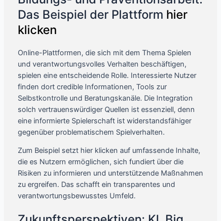
Das Beispiel der Plattform
hier
klicken
Online-Plattformen, die sich mit dem Thema Spielen
und verantwortungsvolles Verhalten beschäftigen,
spielen eine entscheidende Rolle. Interessierte Nutzer
finden dort credible Informationen, Tools zur
Selbstkontrolle und Beratungskanäle. Die Integration
solch vertrauenswürdiger Quellen ist essenziell, denn
eine informierte Spielerschaft ist widerstandsfähiger
gegenüber problematischem Spielverhalten.
Zum Beispiel setzt hier klicken auf umfassende Inhalte,
die es Nutzern ermöglichen, sich fundiert über die
Risiken zu informieren und unterstützende Maßnahmen
zu ergreifen. Das schafft ein transparentes und
verantwortungsbewusstes Umfeld.
Zukunftsperspektiven: KI, Big