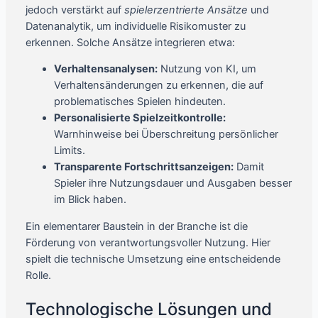
jedoch verstärkt auf
spielerzentrierte Ansätze
und
Datenanalytik, um individuelle Risikomuster zu
erkennen. Solche Ansätze integrieren etwa:
Verhaltensanalysen:
Nutzung von KI, um
Verhaltensänderungen zu erkennen, die auf
problematisches Spielen hindeuten.
Personalisierte Spielzeitkontrolle:
Warnhinweise bei Überschreitung persönlicher
Limits.
Transparente Fortschrittsanzeigen:
Damit
Spieler ihre Nutzungsdauer und Ausgaben besser
im Blick haben.
Ein elementarer Baustein in der Branche ist die
Förderung von verantwortungsvoller Nutzung. Hier
spielt die technische Umsetzung eine entscheidende
Rolle.
Technologische Lösungen und