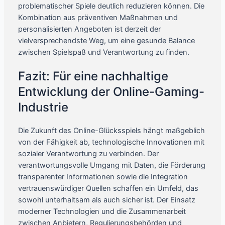
problematischer Spiele deutlich reduzieren können. Die
Kombination aus präventiven Maßnahmen und
personalisierten Angeboten ist derzeit der
vielversprechendste Weg, um eine gesunde Balance
zwischen Spielspaß und Verantwortung zu finden.
Fazit: Für eine nachhaltige
Entwicklung der Online-Gaming-
Industrie
Die Zukunft des Online-Glücksspiels hängt maßgeblich
von der Fähigkeit ab, technologische Innovationen mit
sozialer Verantwortung zu verbinden. Der
verantwortungsvolle Umgang mit Daten, die Förderung
transparenter Informationen sowie die Integration
vertrauenswürdiger Quellen schaffen ein Umfeld, das
sowohl unterhaltsam als auch sicher ist. Der Einsatz
moderner Technologien und die Zusammenarbeit
zwischen Anbietern, Regulierungsbehörden und