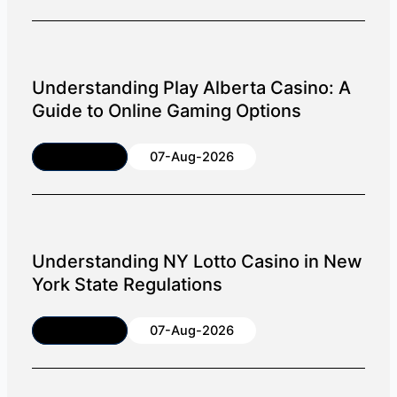
Understanding Play Alberta Casino: A
Guide to Online Gaming Options
Article
07-Aug-2026
Understanding NY Lotto Casino in New
York State Regulations
Article
07-Aug-2026