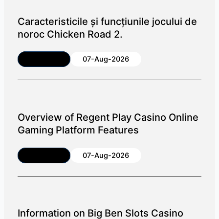
Caracteristicile și funcțiunile jocului de
noroc Chicken Road 2.
Article
07-Aug-2026
Overview of Regent Play Casino Online
Gaming Platform Features
Article
07-Aug-2026
Information on Big Ben Slots Casino