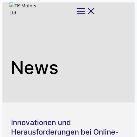
Skip
Main
Menu
to
content
News
Innovationen und
Herausforderungen bei Online-