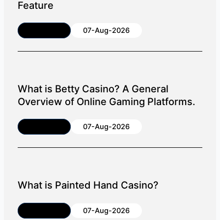
Feature
Article
07-Aug-2026
What is Betty Casino? A General
Overview of Online Gaming Platforms.
Article
07-Aug-2026
What is Painted Hand Casino?
Article
07-Aug-2026