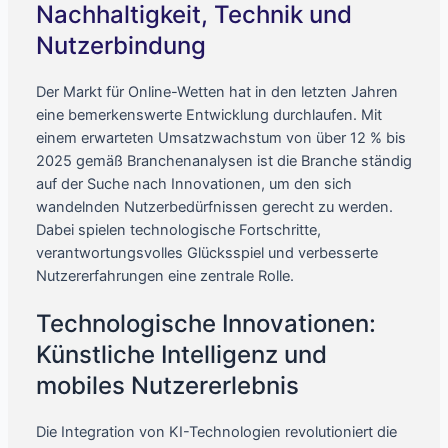
Nachhaltigkeit, Technik und
Nutzerbindung
Der Markt für Online-Wetten hat in den letzten Jahren
eine bemerkenswerte Entwicklung durchlaufen. Mit
einem erwarteten Umsatzwachstum von über 12 % bis
2025 gemäß Branchenanalysen ist die Branche ständig
auf der Suche nach Innovationen, um den sich
wandelnden Nutzerbedürfnissen gerecht zu werden.
Dabei spielen technologische Fortschritte,
verantwortungsvolles Glücksspiel und verbesserte
Nutzererfahrungen eine zentrale Rolle.
Technologische Innovationen:
Künstliche Intelligenz und
mobiles Nutzererlebnis
Die Integration von KI-Technologien revolutioniert die