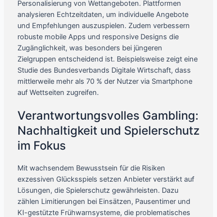
Personalisierung von Wettangeboten. Plattformen
analysieren Echtzeitdaten, um individuelle Angebote
und Empfehlungen auszuspielen. Zudem verbessern
robuste mobile Apps und responsive Designs die
Zugänglichkeit, was besonders bei jüngeren
Zielgruppen entscheidend ist. Beispielsweise zeigt eine
Studie des Bundesverbands Digitale Wirtschaft, dass
mittlerweile mehr als 70 % der Nutzer via Smartphone
auf Wettseiten zugreifen.
Verantwortungsvolles Gambling:
Nachhaltigkeit und Spielerschutz
im Fokus
Mit wachsendem Bewusstsein für die Risiken
exzessiven Glücksspiels setzen Anbieter verstärkt auf
Lösungen, die Spielerschutz gewährleisten. Dazu
zählen Limitierungen bei Einsätzen, Pausentimer und
KI-gestützte Frühwarnsysteme, die problematisches