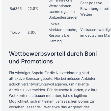
Umfangreiche
Sehr positive
Wettoptionen,
Bet365
22.8%
Bewertungen bei L
technologische
Wetten
Spitzenleistungen
Lokale
Marktansprache,
Vertrauenswürdigk
Tipico
8.6%
Responsible
im deutschen Mar
Gaming
Wettbewerbsvorteil durch Boni
und Promotions
Ein wichtiger Aspekt für die Nutzerbindung sind
attraktive Bonusangebote. Hierbei müssen Anbieter
jedoch verantwortungsvoll agieren, um riskante
Anreize zu vermeiden. Für deutsche Kunden, die ihre
Wettkonten aufbauen möchten, ist die legitime
Möglichkeit, sich mit einem verlässlichen Bonus zu
versehen, essentiell. Wer etwa das Angebot des