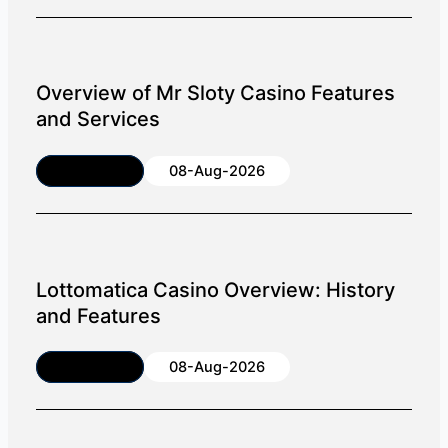
Overview of Mr Sloty Casino Features
and Services
Article
08-Aug-2026
Lottomatica Casino Overview: History
and Features
Article
08-Aug-2026