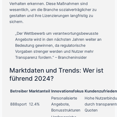
Verhalten erkennen. Diese Maßnahmen sind
wesentlich, um die Branche sozialverträglicher zu
gestalten und ihre Lizenzierungen langfristig zu
sichern.
„Der Wettbewerb um verantwortungsbewusste
Angebote wird in den nächsten Jahren weiter an
Bedeutung gewinnen, da regulatorische
Vorgaben strenger werden und Nutzer mehr
Transparenz fordern.“ – Brancheninsider
Marktdaten und Trends: Wer ist
führend 2024?
Betreiber
Marktanteil
Innovationsfokus
Kundenzufrieden
Personalisierte
Hohe Nutzerbind
888sport
12.4%
Angebote,
durch transparent
Bonusstrukturen
Quoten