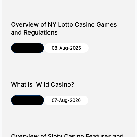
Overview of NY Lotto Casino Games
and Regulations
Article
08-Aug-2026
What is iWild Casino?
Article
07-Aug-2026
Overview of Sloty Casino Features and