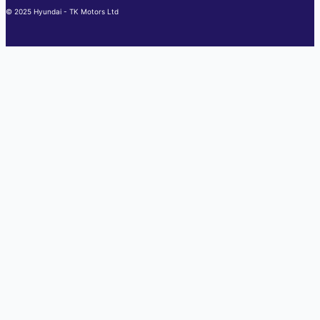
© 2025 Hyundai - TK Motors Ltd