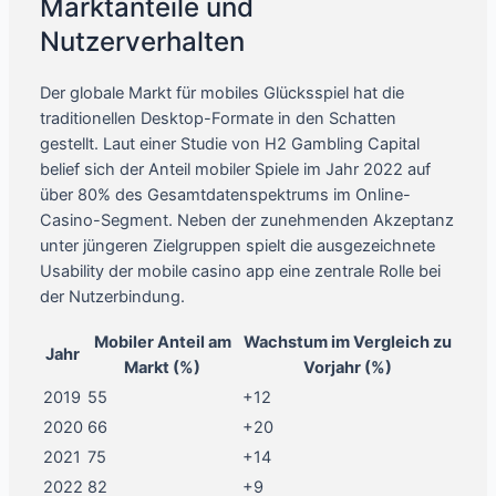
Marktanteile und
Nutzerverhalten
Der globale Markt für mobiles Glücksspiel hat die
traditionellen Desktop-Formate in den Schatten
gestellt. Laut einer Studie von H2 Gambling Capital
belief sich der Anteil mobiler Spiele im Jahr 2022 auf
über
80%
des Gesamtdatenspektrums im Online-
Casino-Segment. Neben der zunehmenden Akzeptanz
unter jüngeren Zielgruppen spielt die ausgezeichnete
Usability der mobile casino app eine zentrale Rolle bei
der Nutzerbindung.
Mobiler Anteil am
Wachstum im Vergleich zu
Jahr
Markt (%)
Vorjahr (%)
2019
55
+12
2020
66
+20
2021
75
+14
2022
82
+9