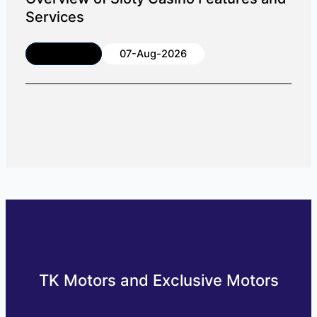
Services
Article
07-Aug-2026
TK Motors and Exclusive Motors