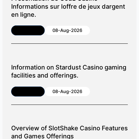
Informations sur loffre de jeux dargent
en ligne.
Article
08-Aug-2026
Information on Stardust Casino gaming
facilities and offerings.
Article
08-Aug-2026
Overview of SlotShake Casino Features
and Games Offerings