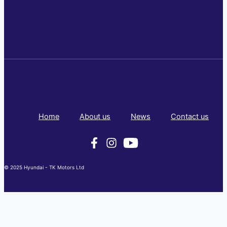
Home
About us
News
Contact us
© 2025 Hyundai - TK Motors Ltd