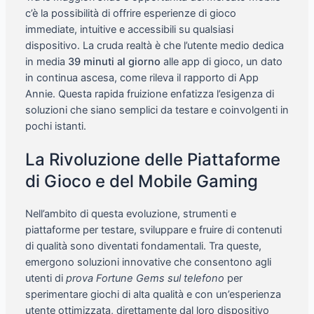
c’è la possibilità di offrire esperienze di gioco
immediate, intuitive e accessibili su qualsiasi
dispositivo. La cruda realtà è che l’utente medio dedica
in media
39 minuti al giorno
alle app di gioco, un dato
in continua ascesa, come rileva il rapporto di App
Annie. Questa rapida fruizione enfatizza l’esigenza di
soluzioni che siano semplici da testare e coinvolgenti in
pochi istanti.
La Rivoluzione delle Piattaforme
di Gioco e del Mobile Gaming
Nell’ambito di questa evoluzione, strumenti e
piattaforme per testare, sviluppare e fruire di contenuti
di qualità sono diventati fondamentali. Tra queste,
emergono soluzioni innovative che consentono agli
utenti di
prova Fortune Gems sul telefono
per
sperimentare giochi di alta qualità e con un’esperienza
utente ottimizzata, direttamente dal loro dispositivo