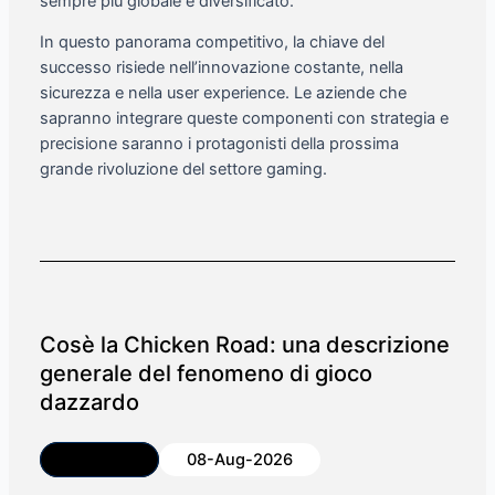
sempre più globale e diversificato.
In questo panorama competitivo, la chiave del
successo risiede nell’innovazione costante, nella
sicurezza e nella user experience. Le aziende che
sapranno integrare queste componenti con strategia e
precisione saranno i protagonisti della prossima
grande rivoluzione del settore gaming.
Cosè la Chicken Road: una descrizione
generale del fenomeno di gioco
dazzardo
Article
08-Aug-2026