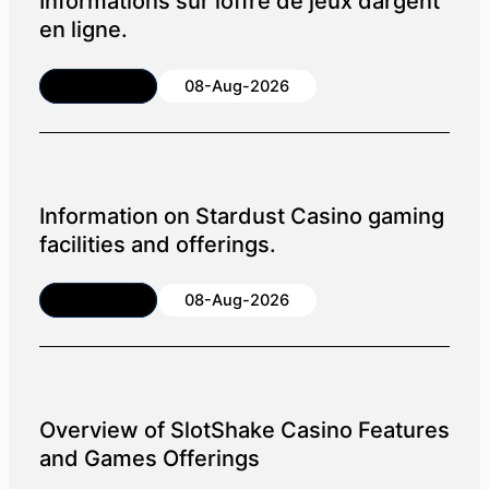
Informations sur loffre de jeux dargent
en ligne.
Article
08-Aug-2026
Information on Stardust Casino gaming
facilities and offerings.
Article
08-Aug-2026
Overview of SlotShake Casino Features
and Games Offerings