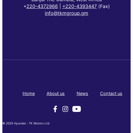
+
220-4372966
|
+220-4393447
(Fax)
info@tkmgroup.gm
Home
About us
News
Contact us
© 2025 Hyundai - TK Motors Ltd