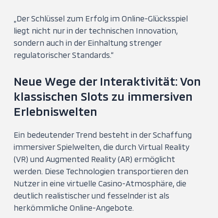
„Der Schlüssel zum Erfolg im Online-Glücksspiel
liegt nicht nur in der technischen Innovation,
sondern auch in der Einhaltung strenger
regulatorischer Standards.“
Neue Wege der Interaktivität: Von
klassischen Slots zu immersiven
Erlebniswelten
Ein bedeutender Trend besteht in der Schaffung
immersiver Spielwelten, die durch Virtual Reality
(VR) und Augmented Reality (AR) ermöglicht
werden. Diese Technologien transportieren den
Nutzer in eine virtuelle Casino-Atmosphäre, die
deutlich realistischer und fesselnder ist als
herkömmliche Online-Angebote.