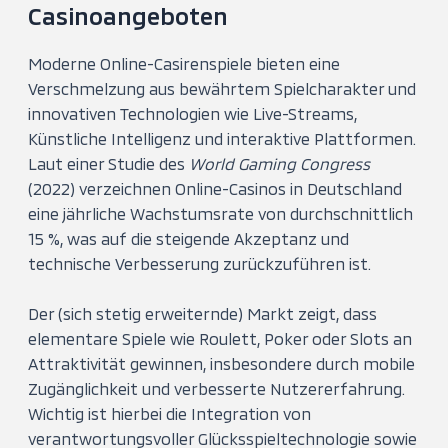
Casinoangeboten
Moderne Online-Casirenspiele bieten eine
Verschmelzung aus bewährtem Spielcharakter und
innovativen Technologien wie Live-Streams,
Künstliche Intelligenz und interaktive Plattformen.
Laut einer Studie des
World Gaming Congress
(2022) verzeichnen Online-Casinos in Deutschland
eine jährliche Wachstumsrate von durchschnittlich
15 %, was auf die steigende Akzeptanz und
technische Verbesserung zurückzuführen ist.
Der (sich stetig erweiternde) Markt zeigt, dass
elementare Spiele wie Roulett, Poker oder Slots an
Attraktivität gewinnen, insbesondere durch mobile
Zugänglichkeit und verbesserte Nutzererfahrung.
Wichtig ist hierbei die Integration von
verantwortungsvoller Glücksspieltechnologie sowie