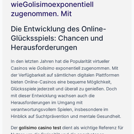
wieGolisimoexponentiell
zugenommen. Mit
Die Entwicklung des Online-
Glücksspiels: Chancen und
Herausforderungen
In den letzten Jahren hat die Popularität virtueller
Casinos wie
Golisimo
exponentiell zugenommen. Mit
der Verfügbarkeit auf sämtlichen digitalen Plattformen
bieten Online-Casinos eine bequeme Möglichkeit,
Glücksspiele jederzeit und überall zu genießen. Doch
mit dieser Entwicklung wachsen auch die
Herausforderungen im Umgang mit
verantwortungsvollem Spielen, insbesondere im
Hinblick auf Suchtprävention und mentale Gesundheit.
Der
golisimo casino test
dient als wichtige Referenz für