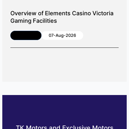
Overview of Elements Casino Victoria
Gaming Facilities
Article
07-Aug-2026
TK Motors and Exclusive Motors