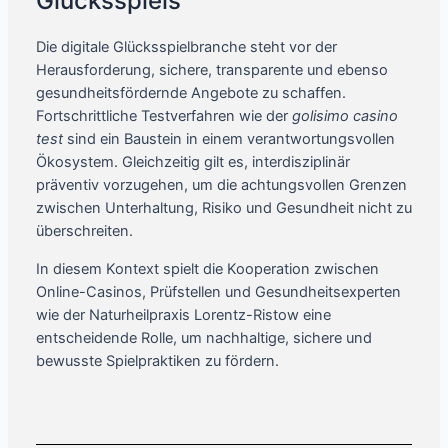
Glücksspiels
Die digitale Glücksspielbranche steht vor der
Herausforderung, sichere, transparente und ebenso
gesundheitsfördernde Angebote zu schaffen.
Fortschrittliche Testverfahren wie der
golisimo casino
test
sind ein Baustein in einem verantwortungsvollen
Ökosystem. Gleichzeitig gilt es, interdisziplinär
präventiv vorzugehen, um die achtungsvollen Grenzen
zwischen Unterhaltung, Risiko und Gesundheit nicht zu
überschreiten.
In diesem Kontext spielt die Kooperation zwischen
Online-Casinos, Prüfstellen und Gesundheitsexperten
wie der Naturheilpraxis Lorentz-Ristow eine
entscheidende Rolle, um nachhaltige, sichere und
bewusste Spielpraktiken zu fördern.