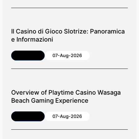
Il Casino di Gioco Slotrize: Panoramica
e Informazioni
Article
07-Aug-2026
Overview of Playtime Casino Wasaga
Beach Gaming Experience
Article
07-Aug-2026