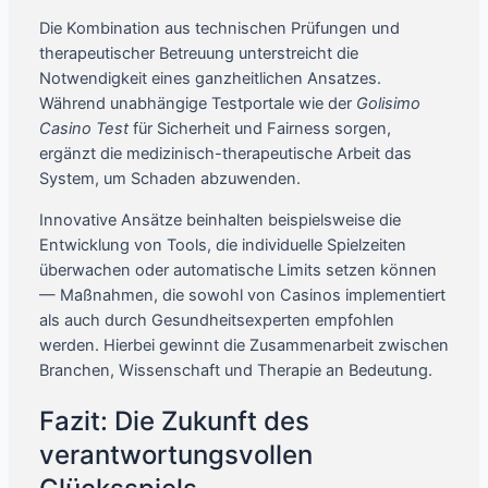
Die Kombination aus technischen Prüfungen und
therapeutischer Betreuung unterstreicht die
Notwendigkeit eines ganzheitlichen Ansatzes.
Während unabhängige Testportale wie der
Golisimo
Casino Test
für Sicherheit und Fairness sorgen,
ergänzt die medizinisch-therapeutische Arbeit das
System, um Schaden abzuwenden.
Innovative Ansätze beinhalten beispielsweise die
Entwicklung von Tools, die individuelle Spielzeiten
überwachen oder automatische Limits setzen können
— Maßnahmen, die sowohl von Casinos implementiert
als auch durch Gesundheitsexperten empfohlen
werden. Hierbei gewinnt die Zusammenarbeit zwischen
Branchen, Wissenschaft und Therapie an Bedeutung.
Fazit: Die Zukunft des
verantwortungsvollen