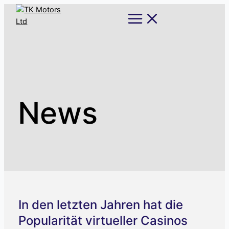
Skip
Main
Menu
to
content
News
In den letzten Jahren hat die
Popularität virtueller Casinos