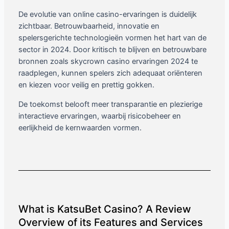
De evolutie van online casino-ervaringen is duidelijk
zichtbaar. Betrouwbaarheid, innovatie en
spelersgerichte technologieën vormen het hart van de
sector in 2024. Door kritisch te blijven en betrouwbare
bronnen zoals skycrown casino ervaringen 2024 te
raadplegen, kunnen spelers zich adequaat oriënteren
en kiezen voor veilig en prettig gokken.
De toekomst belooft meer transparantie en plezierige
interactieve ervaringen, waarbij risicobeheer en
eerlijkheid de kernwaarden vormen.
What is KatsuBet Casino? A Review
Overview of its Features and Services