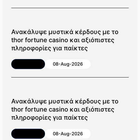
Ανακάλυψε μυστικά κέρδους με το
thor fortune casino και αξιόπιστες
πληροφορίες για παίκτες
Article
08-Aug-2026
Ανακάλυψε μυστικά κέρδους με το
thor fortune casino και αξιόπιστες
πληροφορίες για παίκτες
Article
08-Aug-2026