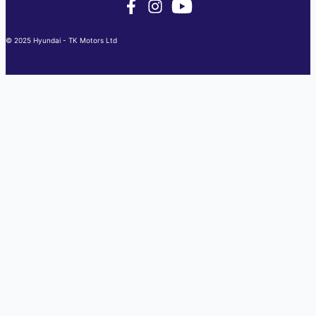
© 2025 Hyundai - TK Motors Ltd