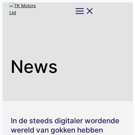
Skip
Main
Menu
to
content
News
In de steeds digitaler wordende
wereld van gokken hebben