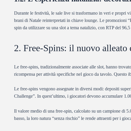
Durante le festività, le sale live si trasformano in veri e propri
brani di Natale reinterpretati in chiave lounge. Le promozioni “F
spin da utilizzare su una slot a tema natalizio, con RTP del 96,
2. Free‑Spins: il nuovo alleato 
Le free‑spins, tradizionalmente associate alle slot, hanno trovat
ricompensa per attività specifiche nel gioco da tavolo. Questo ibr
Le free‑spins vengono assegnate in diversi modi: depositi superi
Challenge”. In quest’ultimo, i giocatori devono accumulare 1.00
Il valore medio di una free‑spin, calcolato su un campione di 5.
basso, la loro natura “senza rischio” le rende attraenti per i gio