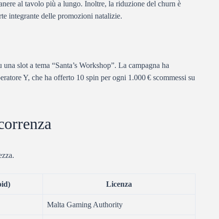
ere al tavolo più a lungo. Inoltre, la riduzione del churn è
e integrante delle promozioni natalizie.
su una slot a tema “Santa’s Workshop”. La campagna ha
peratore Y, che ha offerto 10 spin per ogni 1.000 € scommessi su
ncorrenza
ezza.
id)
Licenza
Malta Gaming Authority