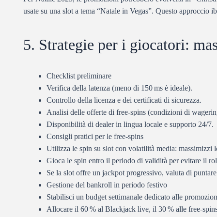
usate su una slot a tema “Natale in Vegas”. Questo approccio ib
5. Strategie per i giocatori: mas
Checklist preliminare
Verifica della latenza (meno di 150 ms è ideale).
Controllo della licenza e dei certificati di sicurezza.
Analisi delle offerte di free‑spins (condizioni di wageri
Disponibilità di dealer in lingua locale e supporto 24/7.
Consigli pratici per le free‑spins
Utilizza le spin su slot con volatilità media: massimizzi l
Gioca le spin entro il periodo di validità per evitare il ro
Se la slot offre un jackpot progressivo, valuta di puntare
Gestione del bankroll in periodo festivo
Stabilisci un budget settimanale dedicato alle promozioni
Allocare il 60 % al Blackjack live, il 30 % alle free‑spin