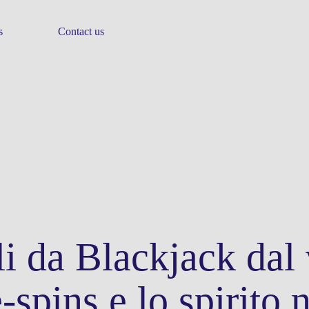
s
Contact us
oli da Blackjack dal
spins e lo spirito n