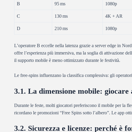
B
95 ms
1080p
C
130 ms
4K + AR
D
210 ms
1080p
L’operatore B eccelle nella latenza grazie a server edge in Nor
offre l’esperienza più immersiva, ma la soglia di attivazione del
il supporto mobile è meno ottimizzato durante le festività.
Le free‑spins influenzano la classifica complessiva: gli operato
3.1. La dimensione mobile: giocare 
Durante le feste, molti giocatori preferiscono il mobile per la fl
ricordano le promozioni “Free Spins sotto l’albero”. Le app ott
3.2. Sicurezza e licenze: perché è f