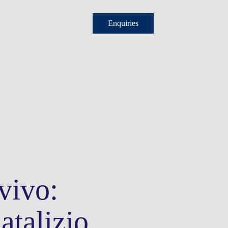
Enquiries
 vivo:
atalizio