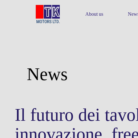
Skip
to
About us
New
content
News
Il futuro dei tav
innovazione, free‑