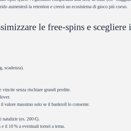
rido aumenterà la retention e creerà un ecosistema di gioco più coeso.
simizzare le free‑spins e scegliere i
ng, scadenza).
e vincite senza rischiare grandi perdite.
llover.
 il valore massimo solo se il bankroll lo consente.
 natalizie (es. 200 €).
s e il 10 % a eventuali tornei a tema.